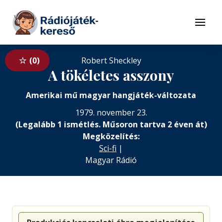
Tovább a navigációhoz
Tovább a tartalomhoz
Menü
0
Robert Sheckley
A tökéletes asszony
Amerikai mű magyar hangjáték-változata
1979. november 23.
(Legalább 1 ismétlés. Műsoron tartva 2 éven át)
Megközelítés:
Sci-fi
|
Magyar Rádió