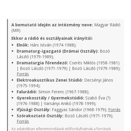
A bemutató idején az intézmény neve:
Magyar Rádió
(MR)
Ekkor a rádió és osztályainak irányítói:
Elnök:
Hárs István (1974-1988);
Dramaturg-igazgató (Drámai Osztály):
Bozó
László (1979-1989);
Dramaturgia főrendező:
Cserés Miklós (1958-1981)
| Bozó László (1971-1979) | Bozó László (1979-1989);
Forrás
Elektroakusztikus Zenei Stúdió:
Decsényi János
(1975-1994);
Falurádió:
Simon Ferenc (1967-1988);
Gyerekosztály / Gyermekstúdió:
Szabó Éva (?)
(1976-1988) | Varsányi Anikó (1978-1999);
Ifjúsági Osztály:
Faggyas Sándor (1968-1979);
Forrás
Szórakoztató Osztály:
Bozó László (1971-1979);
Forrás
Az adatokban ellentmondások előfordulhatnak a források