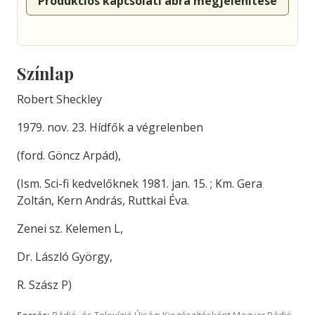
Produkciós kapcsolati ábra megjelenítése
Színlap
Robert Sheckley
1979. nov. 23. Hídfők a végrelenben
(ford. Göncz Arpád),
(Ism. Sci-fi kedvelőknek 1981. jan. 15. ; Km. Gera
Zoltán, Kern András, Ruttkai Éva.
Zenei sz. Kelemen L,
Dr. László György,
R. Szász P)