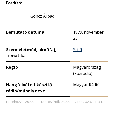
Fordító:
Göncz Árpád
Bemutató dátuma
1979. november
23.
Szemléletmód, alműfaj,
Sci-fi
tematika
Régió
Magyarország
(közrádió)
Hangfelvételt készítő
Magyar Rádió
rádió/műhely neve
Létrehozva: 2022. 11. 13.; Revíziók: 2022. 11. 13.; 2023. 01. 31.