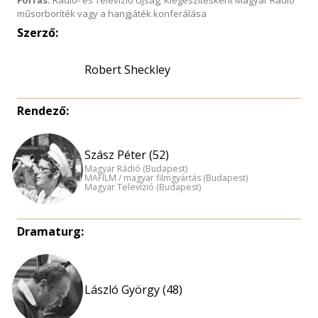
Forrás:
Rádió- és Televízió Újság; Kiegészítésként Magyar Rádió
műsorboríték vagy a hangjáték konferálása
Szerző:
Robert Sheckley
Rendező:
Szász Péter (52)
Magyar Rádió (Budapest)
MAFILM / magyar filmgyártás (Budapest)
Magyar Televízió (Budapest)
Dramaturg:
László György (48)