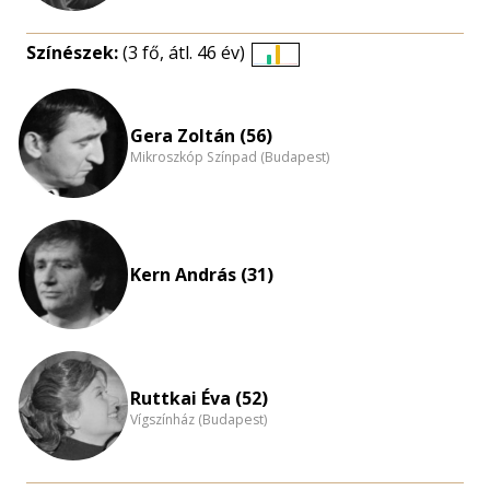
Színészek:
(3 fő, átl. 46 év)
Életkori
eloszlás
nagyítása
Gera Zoltán (56)
Mikroszkóp Színpad (Budapest)
Kern András (31)
Ruttkai Éva (52)
Vígszínház (Budapest)