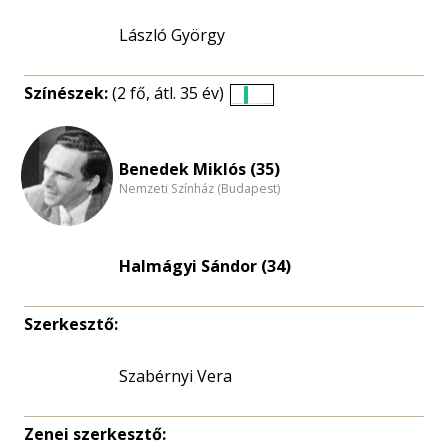
László György
Színészek:
(2 fő, átl. 35 év)
Életkori
eloszlás
nagyítása
Benedek Miklós (35)
Nemzeti Színház (Budapest)
Halmágyi Sándor (34)
Szerkesztő:
Szabérnyi Vera
Zenei szerkesztő: