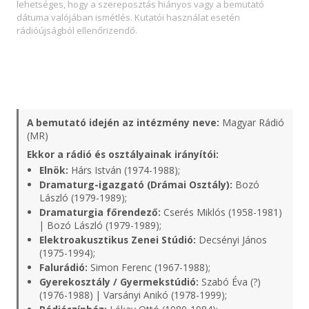
lehetséges, hogy a szereposztás hiányos vagy a bemutató
dátuma valójában ismétlés. Kutatói használat esetén
rádióújságból ellenőrizendő.
A bemutató idején az intézmény neve:
Magyar Rádió
(MR)
Ekkor a rádió és osztályainak irányítói:
Elnök:
Hárs István (1974-1988);
Dramaturg-igazgató (Drámai Osztály):
Bozó
László (1979-1989);
Dramaturgia főrendező:
Cserés Miklós (1958-1981)
| Bozó László (1979-1989);
Elektroakusztikus Zenei Stúdió:
Decsényi János
(1975-1994);
Falurádió:
Simon Ferenc (1967-1988);
Gyerekosztály / Gyermekstúdió:
Szabó Éva (?)
(1976-1988) | Varsányi Anikó (1978-1999);