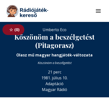
Tovább a navigációhoz
Tovább a tartalomhoz
Menü
0
Umberto Eco
Köszönöm a beszélgetést
(Pitagorasz)
Olasz mű magyar hangjáték-változata
Köszönöm a beszélgetést
21 perc
1981. július 10.
Adaptáció
Magyar Rádió