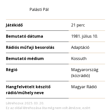
Palásti Pál
Játékidő
21 perc
Bemutató dátuma
1981. július 10.
Rádiós műfaji besorolás
Adaptáció
Bemutató médium
Kossuth
Régió
Magyarország
(közrádió)
Hangfelvételt készítő
Magyar Rádió
rádió/műhely neve
Létrehozva: 2025. 03. 20.
Ez az oldal létrehozása óta még nem volt átnézve, ezért