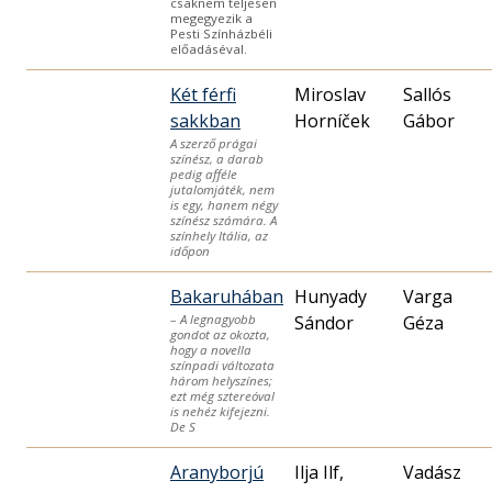
csaknem teljesen
megegyezik a
Pesti Színházbéli
előadáséval.
Két férfi
Miroslav
Sallós
sakkban
Horníček
Gábor
A szerző prágai
színész, a darab
pedig afféle
jutalomjáték, nem
is egy, hanem négy
színész számára. A
színhely Itália, az
időpon
Bakaruhában
Hunyady
Varga
Sándor
Géza
– A legnagyobb
gondot az okozta,
hogy a novella
színpadi változata
három helyszínes;
ezt még sztereóval
is nehéz kifejezni.
De S
Aranyborjú
Ilja Ilf,
Vadász