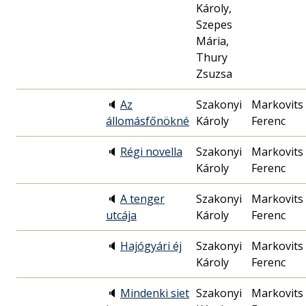
Károly,
Szepes
Mária,
Thury
Zsuzsa
🔈
Az
Szakonyi
Markovits
állomásfőnökné
Károly
Ferenc
🔈
Régi novella
Szakonyi
Markovits
Károly
Ferenc
🔈
A tenger
Szakonyi
Markovits
utcája
Károly
Ferenc
🔈
Hajógyári éj
Szakonyi
Markovits
Károly
Ferenc
🔈
Mindenki siet
Szakonyi
Markovits