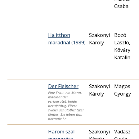
Csaba
Ha itthon
Szakonyi
Bozó
maradnál (1989)
Károly
László,
Kőváry
Katalin
Der Fleischer
Szakonyi
Magos
Károly
György
Eine Frau, ein Mann,
miteinander
verheiratet, beide
berufstätig, Eltern
zweier schulpflichtiger
Kinder. Sie leben das
normale Le
Három szál
Szakonyi
Vadász
margaréta
Károly
Gyula