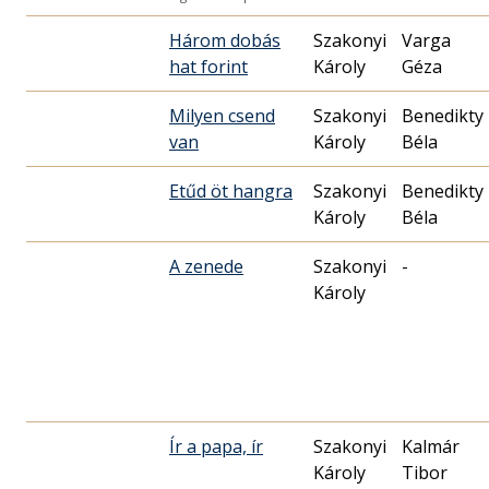
Három dobás
Szakonyi
Varga
hat forint
Károly
Géza
Milyen csend
Szakonyi
Benedikty
van
Károly
Béla
Etűd öt hangra
Szakonyi
Benedikty
Károly
Béla
A zenede
Szakonyi
-
Károly
Ír a papa, ír
Szakonyi
Kalmár
Károly
Tibor