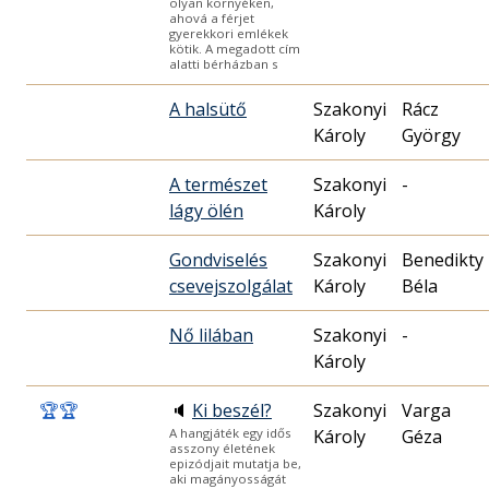
olyan környéken,
ahová a férjet
gyerekkori emlékek
kötik. A megadott cím
alatti bérházban s
A halsütő
Szakonyi
Rácz
Károly
György
A természet
Szakonyi
-
lágy ölén
Károly
Gondviselés
Szakonyi
Benedikty
csevejszolgálat
Károly
Béla
Nő lilában
Szakonyi
-
Károly
🏆
🏆
🔈
Ki beszél?
Szakonyi
Varga
Károly
Géza
A hangjáték egy idős
asszony életének
epizódjait mutatja be,
aki magányosságát