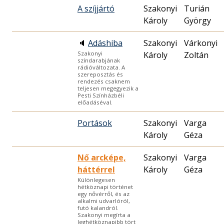
A szíjjártó
Szakonyi
Turián
Károly
György
🔈
Adáshiba
Szakonyi
Várkonyi
Károly
Zoltán
Szakonyi
színdarabjának
rádióváltozata. A
szereposztás és
rendezés csaknem
teljesen megegyezik a
Pesti Színházbéli
előadáséval.
Portások
Szakonyi
Varga
Károly
Géza
Nő arcképe,
Szakonyi
Varga
háttérrel
Károly
Géza
Különlegesen
hétköznapi történet
egy nővérről, és az
alkalmi udvarlóról,
futó kalandról.
Szakonyi megírta a
leghétköznapibb tört