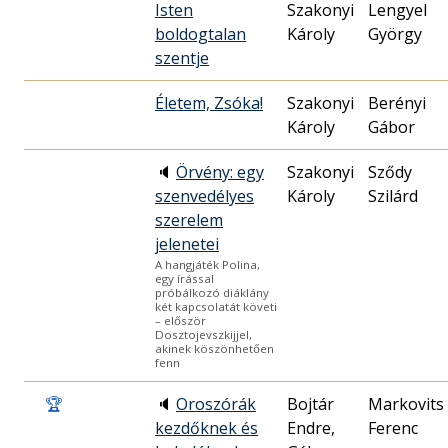
Isten
Szakonyi
Lengyel
boldogtalan
Károly
György
szentje
Életem, Zsóka!
Szakonyi
Berényi
Károly
Gábor
🔈
Örvény: egy
Szakonyi
Sződy
szenvedélyes
Károly
Szilárd
szerelem
jelenetei
A hangjáték Polina,
egy írással
próbálkozó diáklány
két kapcsolatát követi
– először
Dosztojevszkijjel,
akinek köszönhetően
fenn
🏆
🔈
Oroszórák
Bojtár
Markovits
kezdőknek és
Endre,
Ferenc