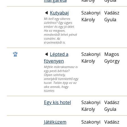
🔈
Kutyabaj
Szakonyi
Vadász
Károly
Gyula
Mi kell egy sikeres
üzlethez? Egy ügyes
ember és egy jó ötlet.
Ha ez megvan,
mindenből lehet pénzt
csinálni. Az
érzelmekből is.
🏆
🔈
Lépted a
Szakonyi
Magos
fövenyen
Károly
György
Miféle mikrokozmosz is
egy pesti bérház?
Olyan színhely,
amelyből tizenkettő egy
tucat. Talán épp ez az
oka annak, hogy
tüzetes
Egy kis hotel
Szakonyi
Vadász
Károly
Gyula
Játéküzem
Szakonyi
Vadász