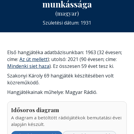
munkássága
(magyar)
Születési dátum: 1931
Első hangjátéka adatbázisunkban: 1963 (32 évesen;
címe:
Az út mellett
); utolsó: 2021 (90 évesen; címe:
Mindenki siet haza
). Ez összesen 59 évet tesz ki.
Szakonyi Károly 69 hangjáték készítésében volt
közreműködő.
Hangjátékainak műhelye: Magyar Rádió.
Idősoros diagram
A diagram a betöltött rádiójátékok bemutatási évei
alapján készült.