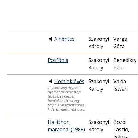
🔈
A hentes
Szakonyi
Varga
Károly
Géza
Polifónia
Szakonyi
Benedikty
Károly
Béla
🔈
Homloklövés
Szakonyi
Vajda
Károly
István
„Gyilkossági ügyben
nyomoz az őrmester:
tévénézés közben
homlokon lőttek egy
férfit. A vizsgálat során
kiderül, miért vált a kül
Ha itthon
Szakonyi
Bozó
maradnál (1988)
Károly
László,
Ivánka