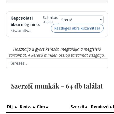
Kapcsolati
Számítás
alapja
ábra
még nincs
Részleges ábra kiszámítása
kiszámítva.
Használja a gyors keresőt, megtalálja a megfelelő
tartalmat. A kereső minden oszlop tartalmát vizsgálja.
Szerzői munkák -
64
db találat
Díj
▲
Kedv.
▲
Cím
▲
Szerző
▲
Rendező
▲