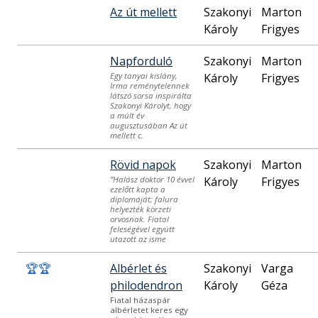
Az út mellett
Szakonyi
Marton
Károly
Frigyes
Napforduló
Szakonyi
Marton
Károly
Frigyes
Egy tanyai kislány,
Irma reménytelennek
látszó sorsa inspirálta
Szakonyi Károlyt, hogy
a múlt év
augusztusában Az út
mellett c.
Rövid napok
Szakonyi
Marton
Károly
Frigyes
”Halász doktor 10 évvel
ezelőtt kapta a
diplomáját; falura
helyezték körzeti
orvosnak. Fiatal
feleségével együtt
utazott az isme
🏆
🏆
Albérlet és
Szakonyi
Varga
philodendron
Károly
Géza
Fiatal házaspár
albérletet keres egy