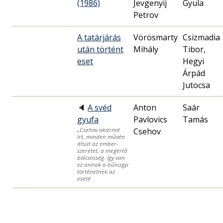
(1986)
Jevgenyij
Gyula
Petrov
A tatárjárás
Vörösmarty
Csizmadia
után történt
Mihály
Tibor,
eset
Hegyi
Árpád
Jutocsa
🔈
A svéd
Anton
Saár
gyufa
Pavlovics
Tamás
Csehov
„Csehov akármit
írt, minden művén
átsüt az ember-
szeretet, a megértő
bölcsesség. Így van
ez annak a bűnügyi
történetnek az
eseté