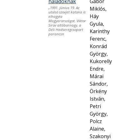
haladóknak
Gábor
Miklós,
„1991. június 19. Az
utolsó szovjet katona is
Háy
elhagyta
Magyarországot. Viktor
Gyula,
Sirov altábornagy, a
Déli Hadseregcsoport
Karinthy
parancsn
Ferenc,
Konrád
György,
Kukorelly
Endre,
Márai
Sándor,
Örkény
István,
Petri
György,
Polcz
Alaine,
Szakonyi