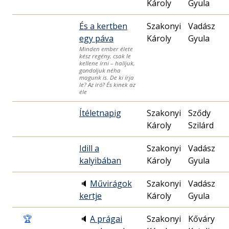
Károly
Gyula
És a kertben
Szakonyi
Vadász
egy páva
Károly
Gyula
Minden ember élete
kész regény, csak le
kellene írni – halljuk,
gondoljuk néha
magunk is. De ki írja
le? Az író? És kinek az
éle
Ítéletnapig
Szakonyi
Sződy
Károly
Szilárd
Idill a
Szakonyi
Vadász
kalyibában
Károly
Gyula
🔈
Művirágok
Szakonyi
Vadász
kertje
Károly
Gyula
🏆
🔈
A prágai
Szakonyi
Kőváry