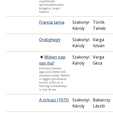
enyhítendő
apróhirdetéseket
böngész, majd
felkere
Francia tanya
Szakonyi
Török
Károly
Tamás
Ördöghegy
Szakonyi
Varga
Károly
István
🔈
Milyen nap
Szakonyi
Varga
van ma?
Károly
Géza
A Hódos família
egyszerű életet élő
munkáscsalád. Nehéz
a reggel, gondokkal
terhes a férj és a
feleség munkahelye
is, bár itt me
A cirkusz (1973)
Szakonyi
Babarczy
Károly
László