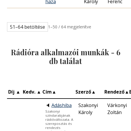
haza
Károly
Ferenc
51–64 betöltése
1–50 / 64 megjelenítve
Rádióra alkalmazói munkák -
6
db találat
Díj
▲
Kedv.
▲
Cím
▲
Szerző
▲
Rendező
▲
🔈
Adáshiba
Szakonyi
Várkonyi
Károly
Zoltán
Szakonyi
színdarabjának
rádióváltozata. A
szereposztás és
rendezés