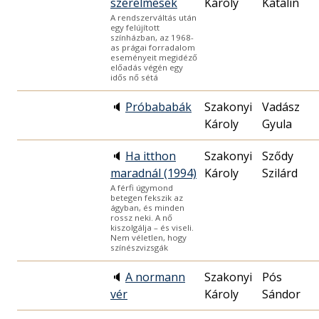
szerelmesek
Károly
Katalin
A rendszerváltás után
egy felújított
színházban, az 1968-
as prágai forradalom
eseményeit megidéző
előadás végén egy
idős nő sétá
🔈
Próbababák
Szakonyi
Vadász
Károly
Gyula
🔈
Ha itthon
Szakonyi
Sződy
maradnál (1994)
Károly
Szilárd
A férfi úgymond
betegen fekszik az
ágyban, és minden
rossz neki. A nő
kiszolgálja – és viseli.
Nem véletlen, hogy
színészvizsgák
🔈
A normann
Szakonyi
Pós
vér
Károly
Sándor