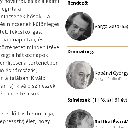
 nővérről, és az alkalmi
Rendező:
megírta a
 nincsenek hősök – a
és nincsenek különleges
Varga Géza (55
tet, fékcsikorgás,
, nap nap után, és
 történetet minden ízével
Dramaturg:
özeg: a hétköznapok
 említései a történetben.
ó és tárcsázás,
Kopányi György
n általában. Kiváló
Magyar Rádió (Buda
 is), kiváló színészek
gérdemelte a sok
Színészek:
(11 fő, átl. 61 év)
ereplőit is bemutatja,
epresszív) élet, hogy
Ruttkai Éva (4
Vígszínház (Budapes