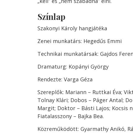
„kell” és „nem szabadna” élni.
Színlap
Szakonyi Károly hangjátéka
Zenei munkatárs: Hegedűs Emmi
Technikai munkatársak: Gajdos Feren
Dramaturg: Kopányi György
Rendezte: Varga Géza
Szereplők: Mariann – Ruttkai Éva; Vik
Tolnay Klári; Dobos – Páger Antal; 
Margit; Doktor – Básti Lajos; Kocsis n
Fiatalasszony – Bajka Bea.
Közreműködött: Gyarmathy Anikó, Rá