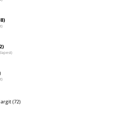
38)
t)
2)
dapest)
)
t)
rgit (72)