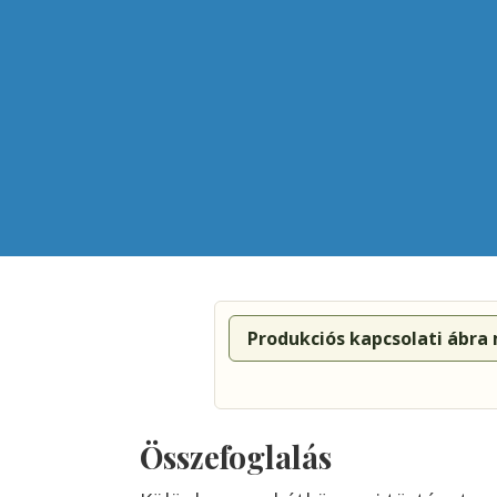
Produkciós kapcsolati ábra
Összefoglalás