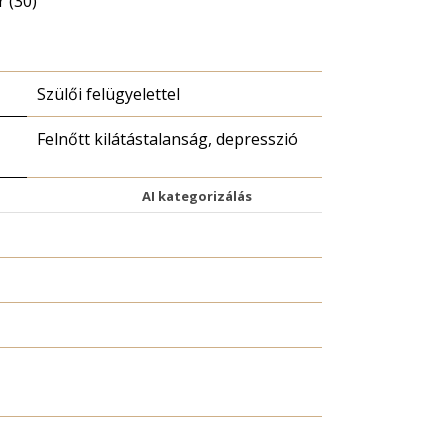
 (30)
Szülői felügyelettel
Felnőtt kilátástalanság, depresszió
AI kategorizálás