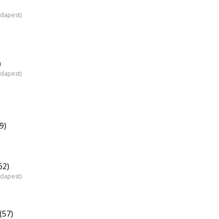
udapest)
)
udapest)
9)
62)
udapest)
(57)