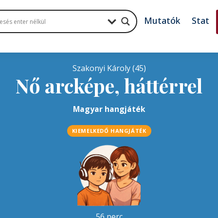
Mutatók
Stat
Szakonyi Károly (45)
Nő arcképe, háttérrel
Magyar hangjáték
KIEMELKEDŐ HANGJÁTÉK
56 perc