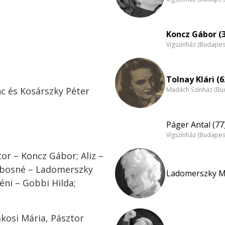
Koncz Gábor (
Vígszínház (Budapes
Tolnay Klári (6
c és Kosárszky Péter
Madách Színház (Bu
Páger Antal (77
Vígszínház (Budapes
tor – Koncz Gábor; Aliz –
Dobosné – Ladomerszky
Ladomerszky Ma
éni – Gobbi Hilda;
kosi Mária, Pásztor