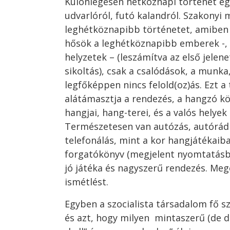
Különlegesen hétköznapi történet egy
udvarlóról, futó kalandról. Szakonyi 
leghétköznapibb történetet, amiben
hősök a leghétköznapibb emberek -, 
helyzetek – (leszámítva az első jelene
sikoltás), csak a csalódások, a munka
legfőképpen nincs felold(oz)ás. Ezt a
alátámasztja a rendezés, a hangzó k
hangjai, hang-terei, és a valós helyek
Természetesen van autózás, autórádi
telefonálás, mint a kor hangjátékaiba
forgatókönyv (megjelent nyomtatásban
jó játéka és nagyszerű rendezés. Me
ismétlést.
Egyben a szocialista társadalom fő sz
és azt, hogy milyen mintaszerű (de d