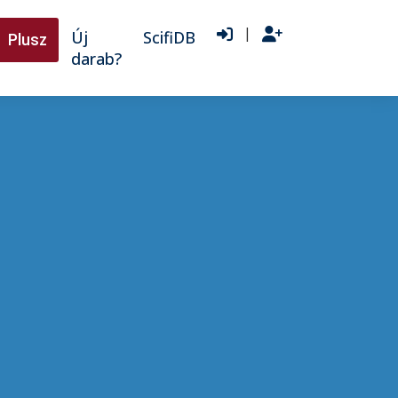
|
Új
ScifiDB
Plusz
darab?