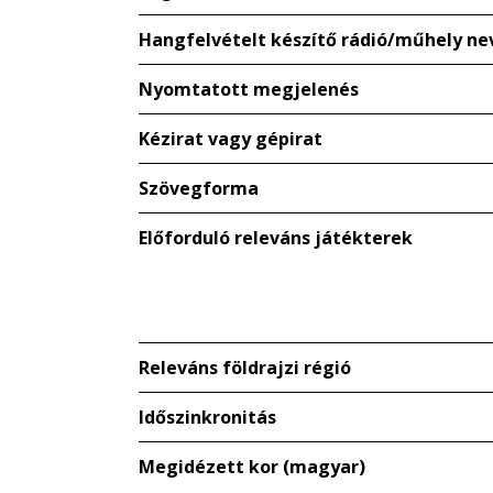
Hangfelvételt készítő rádió/műhely ne
Nyomtatott megjelenés
Kézirat vagy gépirat
Szövegforma
Előforduló releváns játékterek
Releváns földrajzi régió
Időszinkronitás
Megidézett kor (magyar)