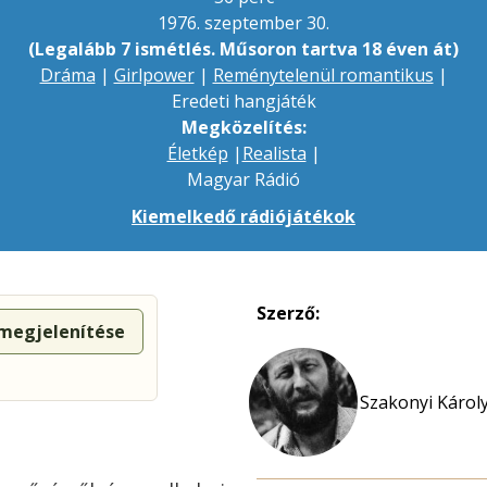
1976. szeptember 30.
(Legalább 7 ismétlés. Műsoron tartva 18 éven át)
Dráma
|
Girlpower
|
Reménytelenül romantikus
|
Eredeti hangjáték
Megközelítés:
Életkép
|
Realista
|
Magyar Rádió
Kiemelkedő rádiójátékok
Szerző:
 megjelenítése
Szakonyi Károly