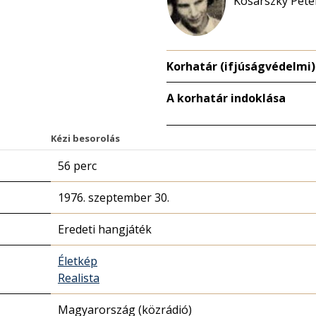
Kosárszky Péter
Korhatár (ifjúságvédelmi)
A korhatár indoklása
Kézi besorolás
56 perc
1976. szeptember 30.
Eredeti hangjáték
Életkép
Realista
Magyarország (közrádió)