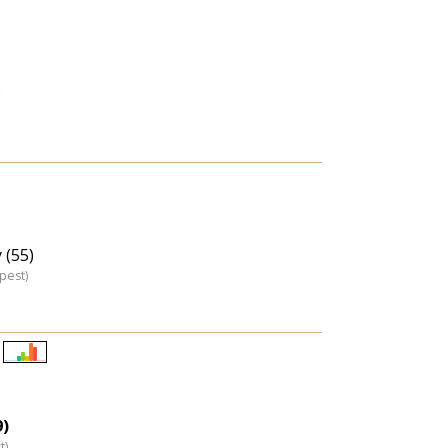
)
 (55)
pest)
Életkori
eloszlás
nagyítása
9)
t)