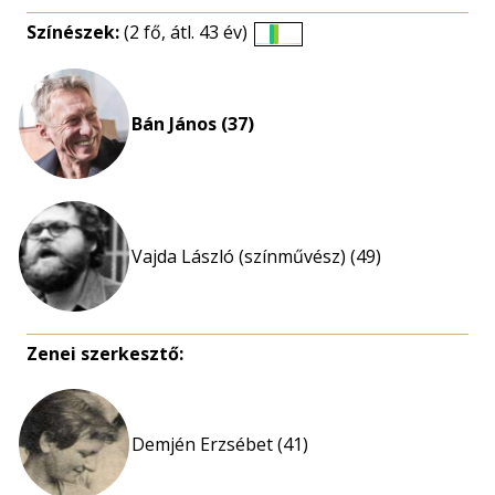
Színészek:
(2 fő, átl. 43 év)
Életkori
eloszlás
nagyítása
Bán János (37)
Vajda László (színművész) (49)
Zenei szerkesztő:
Demjén Erzsébet (41)