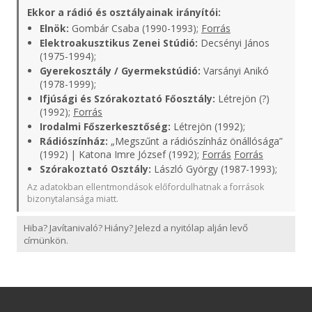
Ekkor a rádió és osztályainak irányítói:
Elnök:
Gombár Csaba (1990-1993);
Forrás
Elektroakusztikus Zenei Stúdió:
Decsényi János
(1975-1994);
Gyerekosztály / Gyermekstúdió:
Varsányi Anikó
(1978-1999);
Ifjúsági és Szórakoztató Főosztály:
Létrejön (?)
(1992);
Forrás
Irodalmi Főszerkesztőség:
Létrejön (1992);
Rádiószínház:
„Megszűnt a rádiószínház önállósága”
(1992) | Katona Imre József (1992);
Forrás
Forrás
Szórakoztató Osztály:
László György (1987-1993);
Az adatokban ellentmondások előfordulhatnak a források
bizonytalansága miatt.
Hiba? Javítanivaló? Hiány? Jelezd a nyitólap alján levő
címünkön.