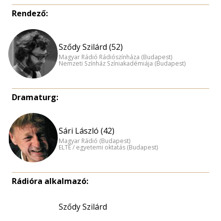
Rendező:
Sződy Szilárd (52)
Magyar Rádió Rádiószínháza (Budapest)
Nemzeti Színház Színiakadémiája (Budapest)
Dramaturg:
Sári László (42)
Magyar Rádió (Budapest)
ELTE / egyetemi oktatás (Budapest)
Rádióra alkalmazó:
Sződy Szilárd