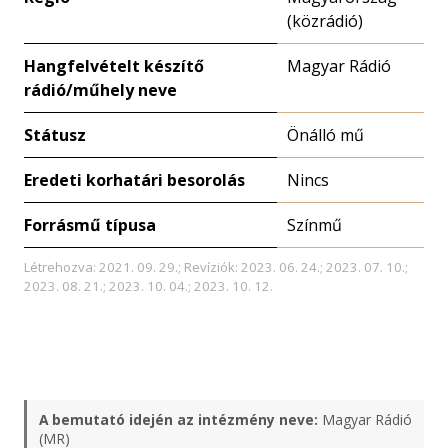
(közrádió)
Hangfelvételt készítő
Magyar Rádió
rádió/műhely neve
Státusz
Önálló mű
Eredeti korhatári besorolás
Nincs
Forrásmű típusa
Színmű
Létrehozva: 2021. 09. 29.; Revíziók: 2023. 06. 24.; 2023. 07. 10.;
2023. 08. 21.; 2023. 10. 04.; 2023. 10. 12.
A bemutató idején az intézmény neve:
Magyar Rádió
(MR)