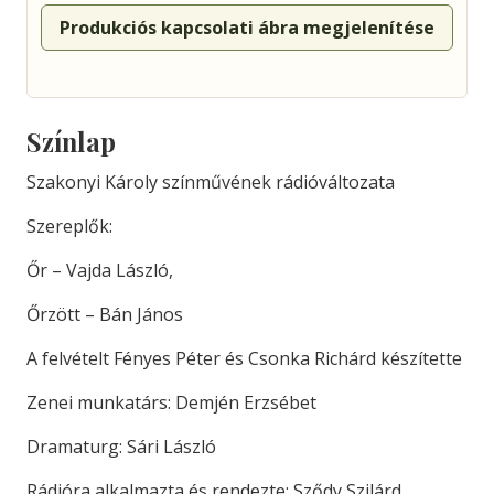
Produkciós kapcsolati ábra megjelenítése
Színlap
Szakonyi Károly színművének rádióváltozata
Szereplők:
Őr – Vajda László,
Őrzött – Bán János
A felvételt Fényes Péter és Csonka Richárd készítette
Zenei munkatárs: Demjén Erzsébet
Dramaturg: Sári László
Rádióra alkalmazta és rendezte: Sződy Szilárd