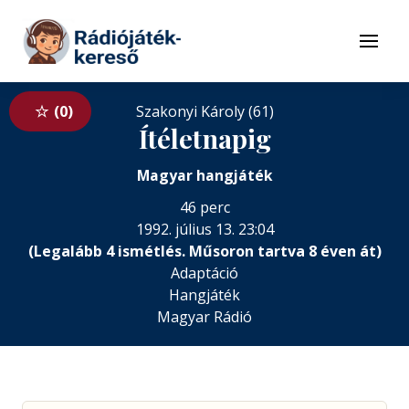
Tovább a navigációhoz
Tovább a tartalomhoz
Menü
0
Szakonyi Károly (61)
Ítéletnapig
Magyar hangjáték
46 perc
1992. július 13. 23:04
(Legalább 4 ismétlés. Műsoron tartva 8 éven át)
Adaptáció
Hangjáték
Magyar Rádió