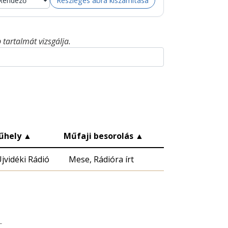
Részleges ábra kiszámítása
tartalmát vizsgálja.
űhely
▲
Műfaji besorolás
▲
jvidéki Rádió
Mese, Rádióra írt
t