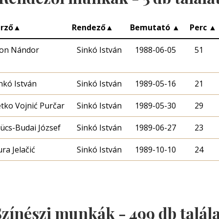
rző
▲
Rendező
▲
Bemutató
▲
Perc
▲
ion Nándor
Sinkó István
1988-06-05
51
nkó István
Sinkó István
1989-05-16
21
tko Vojnić Purčar
Sinkó István
1989-05-30
29
ücs-Budai József
Sinkó István
1989-06-27
23
ra Jelačić
Sinkó István
1989-10-10
24
Színészi munkák -
499
db talál