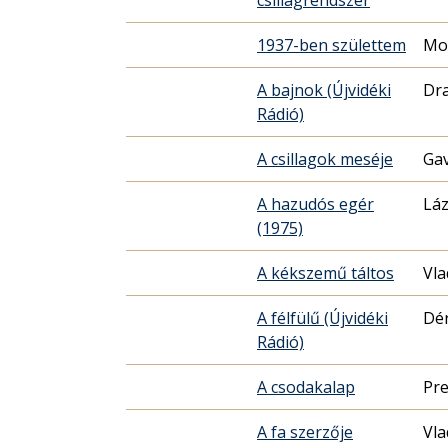
1937-ben születtem
Mo
A bajnok (Újvidéki
Dra
Rádió)
A csillagok meséje
Gav
A hazudós egér
Láz
(1975)
A kékszemű táltos
Vla
A félfülű (Újvidéki
Dér
Rádió)
A csodakalap
Pre
A fa szerzője
Vla