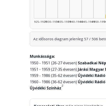
1925–1929
1930–1934
1935–1939
1940–1944
1945–1949
1950–195
1
Az idősoros diagram jelenleg 57 / 506 betöl
Munkássága:
1950 - 1951 (26-27 évesen)
Szabadkai Nép
1951 - 1959 (27-35 évesen)
Járási Magyar
1959 - 1986 (35-62 évesen)
Újvidéki Rádió
1960 - 1986 (36-62 évesen)
Újvidéki Rádió
2
Újvidéki Színház