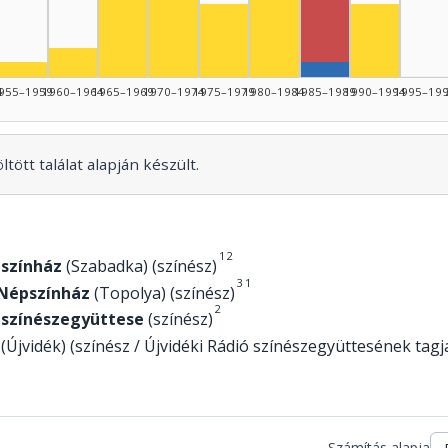
Rendező, 1985–1
Színész, 1965–1969: 6
Színész, 1970–1974: 6
Színész, 1975–1979: 5
Színész, 
Színész, 1960–1964: 2
Színész, 1955–1959: 1
Szerző, 1985–19
4
955–1959
1960–1964
1965–1969
1970–1974
1975–1979
1980–1984
1985–1989
1990–1994
1995–19
tött találat alapján készült.
1
2
színház
(Szabadka) (színész)
3
1
 Népszínház
(Topolya) (színész)
2
 színészegyüttese
(színész)
(Újvidék) (színész / Újvidéki Rádió színészegyüttesének tagj
Számítás alapja