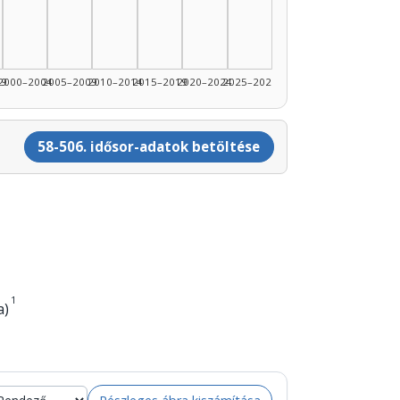
989: 5
1990–1994: 5
89: 1
99
2000–2004
2005–2009
2010–2014
2015–2019
2020–2024
2025–2026
58-506. idősor-adatok betöltése
1
a)