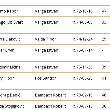
mo Kapor
Varga István
1972-10-10
47
goljub Švarc
Varga István
1974-05-05
33
ra Đaković
Vajda Tibor
1974-12-24
29
ár Ervin
Varga István
1975-01-14
-
dimir Ličina
Varga István
1975-11-30
39
y Tibor
Pós Sándor
1977-05-28
61
drag Babić
Bambach Róbert
1979-02-18
46
da Stojiljković
Bambach Róbert
1979-07-15
38