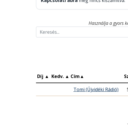
Kapcsolati ábra
még nincs kiszámítva.
Használja a gyors k
Díj
▲
Kedv.
▲
Cím
▲
S
Tomi (Újvidéki Rádió)