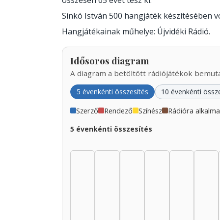
összesen 65 évet tesz ki.
Sinkó István 500 hangjáték készítésében 
Hangjátékainak műhelye: Újvidéki Rádió.
Idősoros diagram
A diagram a betöltött rádiójátékok bemutat
5 évenkénti összesítés
10 évenkénti össz
Szerző
Rendező
Színész
Rádióra alkalm
5 évenkénti összesítés