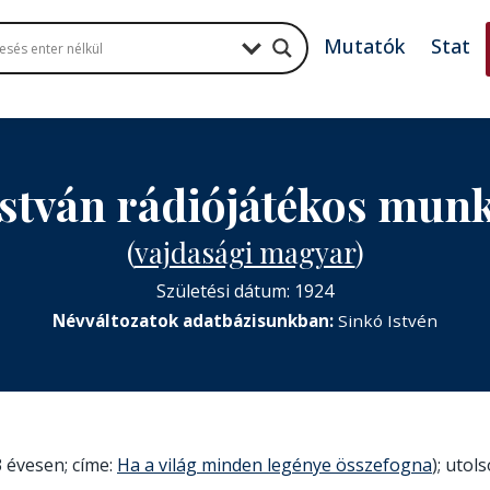
Mutatók
Stat
István rádiójátékos mun
(
vajdasági magyar
)
Születési dátum: 1924
Névváltozatok adatbázisunkban:
Sinkó Istvén
 évesen; címe:
Ha a világ minden legénye összefogna
); utol