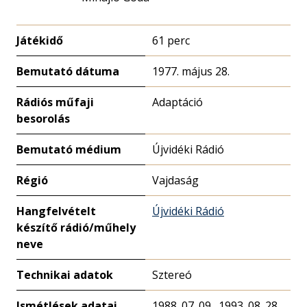
Játékidő
61 perc
Bemutató dátuma
1977. május 28.
Rádiós műfaji
Adaptáció
besorolás
Bemutató médium
Újvidéki Rádió
Régió
Vajdaság
Hangfelvételt
Újvidéki Rádió
készítő rádió/műhely
neve
Technikai adatok
Sztereó
Ismétlések adatai
1988. 07. 09., 1993. 08. 28.,