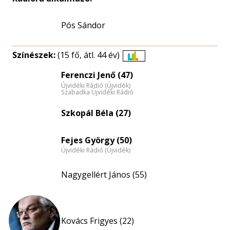
Pós Sándor
Színészek:
(15 fő, átl. 44 év)
Életkori
Ferenczi Jenő (47)
eloszlás
Újvidéki Rádió (Újvidék)
nagyítása
Szabadka Újvidéki Rádió
Szkopál Béla (27)
Fejes György (50)
Újvidéki Rádió (Újvidék)
Nagygellért János (55)
Kovács Frigyes (22)