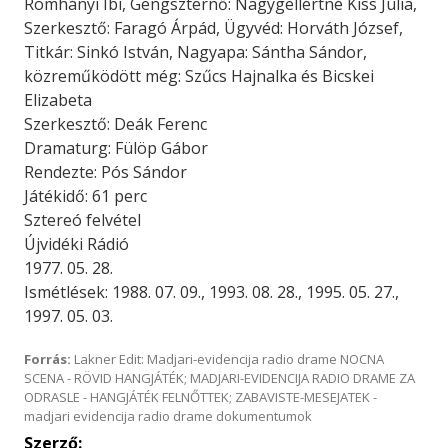
Romhányi Ibi, Gengszternő: Nagygellértné Kiss Júlia,
Szerkesztő: Faragó Árpád, Ügyvéd: Horváth József,
Titkár: Sinkó István, Nagyapa: Sántha Sándor,
közreműködött még: Szűcs Hajnalka és Bicskei
Elizabeta
Szerkesztő: Deák Ferenc
Dramaturg: Fülöp Gábor
Rendezte: Pós Sándor
Játékidő: 61 perc
Sztereó felvétel
Újvidéki Rádió
1977. 05. 28.
Ismétlések: 1988. 07. 09., 1993. 08. 28., 1995. 05. 27.,
1997. 05. 03.
Forrás:
Lakner Edit: Madjari-evidencija radio drame NOCNA
SCENA - RÖVID HANGJÁTÉK; MADJARI-EVIDENCIJA RADIO DRAME ZA
ODRASLE - HANGJÁTÉK FELNŐTTEK; ZABAVISTE-MESEJATEK -
madjari evidencija radio drame dokumentumok
Szerző: