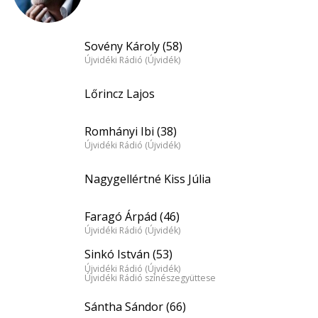
Sovény Károly (58)
Újvidéki Rádió (Újvidék)
Lőrincz Lajos
Romhányi Ibi (38)
Újvidéki Rádió (Újvidék)
Nagygellértné Kiss Júlia
Faragó Árpád (46)
Újvidéki Rádió (Újvidék)
Sinkó István (53)
Újvidéki Rádió (Újvidék)
Újvidéki Rádió színészegyüttese
Sántha Sándor (66)