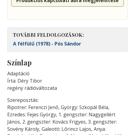
Produkciós kapcsolati ábra megjelenítése
TOVÁBBI FELDOLGOZÁSOK:
A félfülű (1978) - Pós Sándor
Színlap
Adaptáció
Írta: Déry Tibor
regény rádióváltozata
Szereposztás:
Ripotrer: Ferenczi Jenő, György: Szkopál Béla,
Ezredes: Fejes György, 1. gengszter: Nagygellért
János, 2. gengszter: Kovács Frigyes, 3. gengszter:
Sovény Károly, Galeotti: Lőrincz Lajos, Anya: