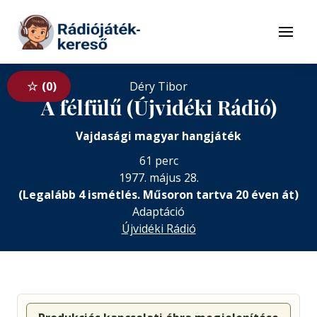
Tovább a navigációhoz
Tovább a tartalomhoz
Menü
0
Déry Tibor
A félfülű (Újvidéki Rádió)
Vajdasági magyar hangjáték
61 perc
1977. május 28.
(Legalább 4 ismétlés. Műsoron tartva 20 éven át)
Adaptáció
Újvidéki Rádió