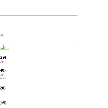
)
dék)
Életkori
eloszlás
39)
dék)
nagyítása
40)
dék)
ádió
28)
(59)