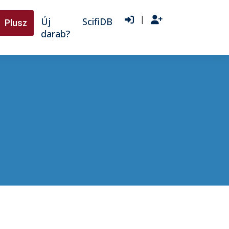
|
Új
ScifiDB
Plusz
darab?