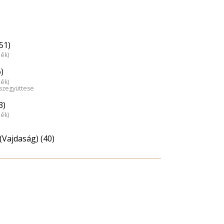
51)
dék)
)
dék)
észegyüttese
3)
dék)
(Vajdaság) (40)