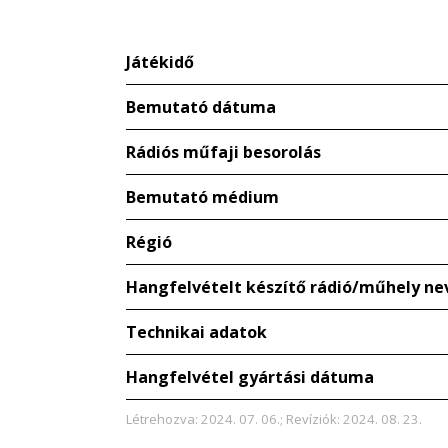
Játékidő
Bemutató dátuma
Rádiós műfaji besorolás
Bemutató médium
Régió
Hangfelvételt készítő rádió/műhely ne
Technikai adatok
Hangfelvétel gyártási dátuma
Létrehozva: 2024. 07. 06.; Revíziók: 2024. 08. 23.