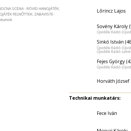
e NOCNA SCENA - RÖVID HANGJÁTÉK;
Lőrincz Lajos
GJÁTÉK FELNŐTTEK; ZABAVISTE-
entumok
Sovény Károly (
Újvidéki Rádió (Újvi
Sinkó István (46
Újvidéki Rádió (Újvi
Újvidéki Rádió szín
Fejes György (4
Újvidéki Rádió (Újvi
Horváth József 
Technikai munkatárs:
Fece Iván
Morvai Károly