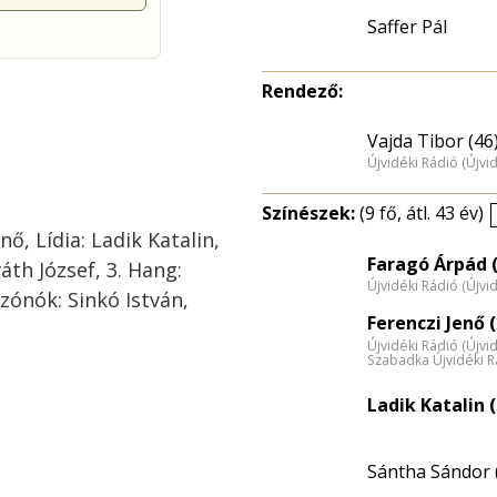
Saffer Pál
Rendező:
Vajda Tibor (46
Újvidéki Rádió (Újvi
Színészek:
(9 fő, átl. 43 év)
nő, Lídia: Ladik Katalin,
Faragó Árpád (
áth József, 3. Hang:
Újvidéki Rádió (Újvi
Szónók: Sinkó István,
Ferenczi Jenő (
Újvidéki Rádió (Újvi
Szabadka Újvidéki R
Ladik Katalin (
Sántha Sándor 