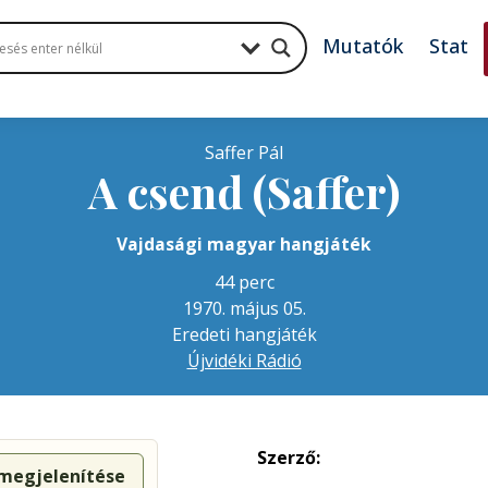
Mutatók
Stat
Saffer Pál
A csend (Saffer)
Vajdasági magyar hangjáték
44 perc
1970. május 05.
Eredeti hangjáték
Újvidéki Rádió
Szerző:
 megjelenítése