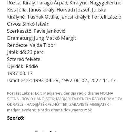
Rózsa, Király: Faragó Árpád, Királyné: Nagygellértné
Kiss Júlia, János király: Horváth József, Juliska
királyné: Tusnek Ottilia, Jancsi királyfi: Törteli László,
Orvos: Sinkó István
Szerkesztő: Pavle Janković
Dramaturg: Jung Matkó Margit
Rendezte: Vajda Tibor
Játékidő: 23 perc
Sztereó felvétel
Újvidéki Rádió
1987. 03. 17.
Ismétlések: 1992. 04. 28., 1992. 06. 02., 2022. 11. 17.
Forrás:
Lakner Edit: Madjari-evidencija radio drame NOCNA
SCENA - RÖVID HANGJÁTÉK; MADJARI-EVIDENCIJA RADIO DRAME ZA
ODRASLE - HANGJÁTÉK FELNŐTTEK; ZABAVISTE-MESEJATEK -
madjari evidencija radio drame dokumentumok
Szerző: