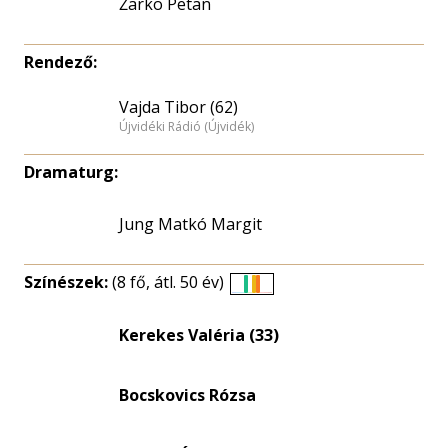
Žarko Petan
Rendező:
Vajda Tibor (62)
Újvidéki Rádió (Újvidék)
Dramaturg:
Jung Matkó Margit
Színészek:
(8 fő, átl. 50 év)
Életkori
eloszlás
Kerekes Valéria (33)
nagyítása
Bocskovics Rózsa