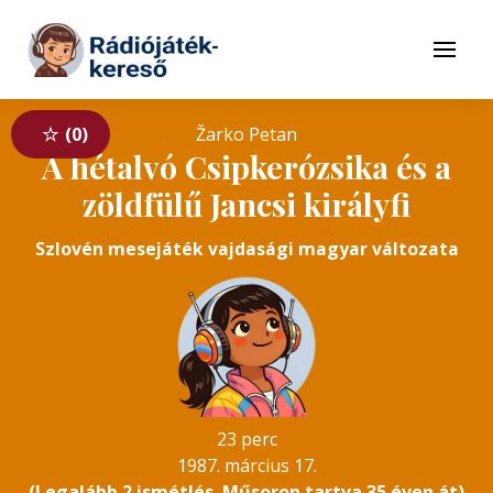
Tovább a navigációhoz
Tovább a tartalomhoz
Menü
0
Žarko Petan
A hétalvó Csipkerózsika és a
zöldfülű Jancsi királyfi
Szlovén mesejáték vajdasági magyar változata
23 perc
1987. március 17.
(Legalább 2 ismétlés. Műsoron tartva 35 éven át)