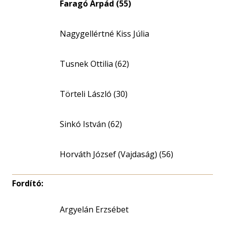
Faragó Árpád (55)
Nagygellértné Kiss Júlia
Tusnek Ottilia (62)
Törteli László (30)
Sinkó István (62)
Horváth József (Vajdaság) (56)
Fordító:
Argyelán Erzsébet