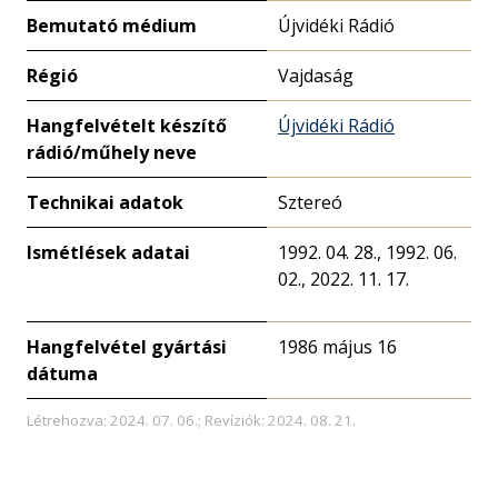
Bemutató médium
Újvidéki Rádió
Régió
Vajdaság
Hangfelvételt készítő
Újvidéki Rádió
rádió/műhely neve
Technikai adatok
Sztereó
Ismétlések adatai
1992. 04. 28., 1992. 06.
02., 2022. 11. 17.
Hangfelvétel gyártási
1986 május 16
dátuma
Létrehozva: 2024. 07. 06.; Revíziók: 2024. 08. 21.