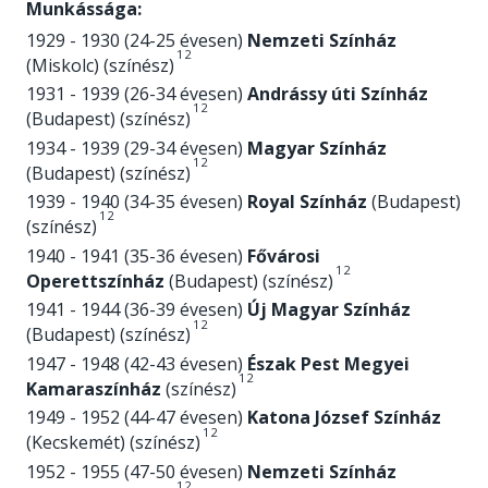
Munkássága:
1929 - 1930 (24-25 évesen)
Nemzeti Színház
1
2
(Miskolc) (színész)
1931 - 1939 (26-34 évesen)
Andrássy úti Színház
1
2
(Budapest) (színész)
1934 - 1939 (29-34 évesen)
Magyar Színház
1
2
(Budapest) (színész)
1939 - 1940 (34-35 évesen)
Royal Színház
(Budapest)
1
2
(színész)
1940 - 1941 (35-36 évesen)
Fővárosi
1
2
Operettszínház
(Budapest) (színész)
1941 - 1944 (36-39 évesen)
Új Magyar Színház
1
2
(Budapest) (színész)
1947 - 1948 (42-43 évesen)
Észak Pest Megyei
1
2
Kamaraszínház
(színész)
1949 - 1952 (44-47 évesen)
Katona József Színház
1
2
(Kecskemét) (színész)
1952 - 1955 (47-50 évesen)
Nemzeti Színház
1
2