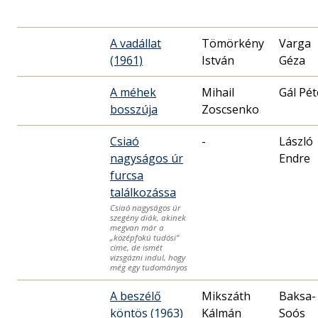
A vadállat
Tömörkény
Varga
(1961)
István
Géza
A méhek
Mihail
Gál Pét
bosszúja
Zoscsenko
Csiaó
-
László
nagyságos úr
Endre
furcsa
találkozássa
Csiaó nagyságos úr
szegény diák, akinek
megvan már a
„középfokú tudósi”
címe, de ismét
vizsgázni indul, hogy
még egy tudományos
A beszélő
Mikszáth
Baksa-
köntös (1963)
Kálmán
Soós