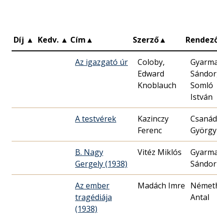
Díj
▲
Kedv.
▲
Cím
▲
Szerző
▲
Rendez
Az igazgató úr
Coloby,
Gyarma
Edward
Sándor
Knoblauch
Somló
István
A testvérek
Kazinczy
Csanád
Ferenc
György
B. Nagy
Vitéz Miklós
Gyarma
Gergely (1938)
Sándor
Az ember
Madách Imre
Német
tragédiája
Antal
(1938)