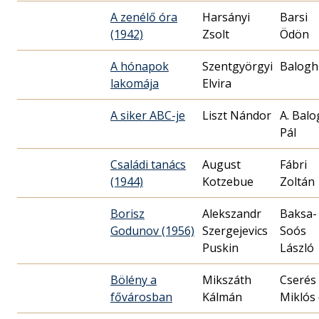
A zenélő óra
Harsányi
Barsi
(1942)
Zsolt
Ödön
A hónapok
Szentgyörgyi
Balogh
lakomája
Elvira
A siker ABC-je
Liszt Nándor
A. Bal
Pál
Családi tanács
August
Fábri
(1944)
Kotzebue
Zoltán
Borisz
Alekszandr
Baksa-
Godunov (1956)
Szergejevics
Soós
Puskin
László
Bölény a
Mikszáth
Cserés
fővárosban
Kálmán
Miklós 