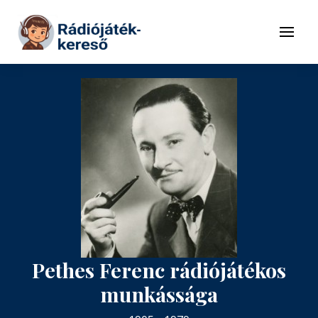
Tovább a navigációhoz
Tovább a tartalomhoz
Menü
Pethes Ferenc rádiójátékos
munkássága