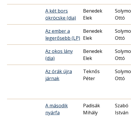
A két bors
Benedek
Solymo
ökröcske (dia)
Elek
Ottó
Az ember a
Benedek
Solymo
legerősebb (LP)
Elek
Ottó
Az okos lány
Benedek
Solymo
(dia)
Elek
Ottó
Az órák újra
Teknős
Solymo
járnak
Péter
Ottó
A második
Padisák
Szabó
nyárfa
Mihály
István