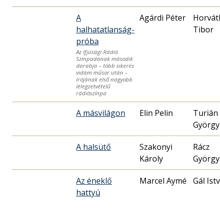
A
Agárdi Péter
Horvát
halhatatlanság-
próba
Az Ifjúsági Rádió
Színpadának második
darabja – több sikeres
vidám műsor után –
írójának első nagyobb
lélegzetvételű
rádiószínpa
A másvilágon
Elin Pelin
Turián
György
A halsütő
Szakonyi
Rácz
Károly
György
Az éneklő
Marcel Aymé
Gál Ist
hattyú