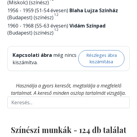
(Miskolc) (színész)
1956 - 1959 (51-54 évesen)
Blaha Lujza Színház
1
2
(Budapest) (színész)
1960 - 1968 (55-63 évesen)
Vidám Színpad
1
2
(Budapest) (színész)
Kapcsolati ábra
még nincs
Részleges ábra
kiszámítása
kiszámítva.
Használja a gyors keresőt, megtalálja a megfelelő
tartalmat. A kereső minden oszlop tartalmát vizsgálja.
Színészi munkák -
124
db találat