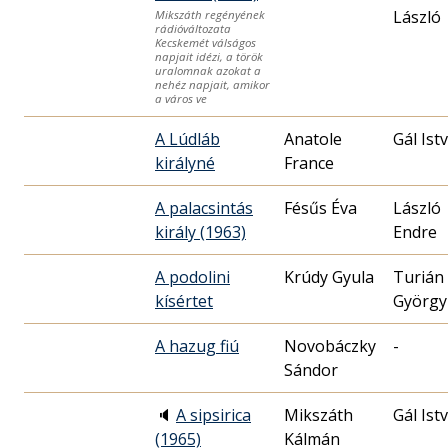
László
Mikszáth regényének
rádióváltozata
Kecskemét válságos
napjait idézi, a török
uralomnak azokat a
nehéz napjait, amikor
a város ve
A Lúdláb
Anatole
Gál Ist
királyné
France
A palacsintás
Fésűs Éva
László
király (1963)
Endre
A podolini
Krúdy Gyula
Turián
kísértet
György
A hazug fiú
Novobáczky
-
Sándor
🔈
A sipsirica
Mikszáth
Gál Ist
(1965)
Kálmán