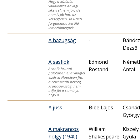
Hogy a különös
vállalkozás anyagi
sikerrel nem jár, de
nem is járhat, az
kétségtelen. Az üzleti
forgalomba kerülő
lemeztömegnek
A hazugság
-
Bánócz
Dezső
A sasfiók
Edmond
Német
Rostand
Antal
A schőnbrunni
palotában él a világtól
elzárva Napoleon fia,
a reichstadti herceg.
Franciaország. nem
adja fel a reményt,
hogy a
A juss
Bibe Lajos
Csanád
György
A makrancos
William
Kiszely
hölgy (1940)
Shakespeare
Gyula