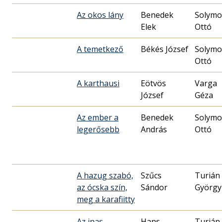
Az okos lány
Benedek
Solymo
Elek
Ottó
A temetkező
Békés József
Solymo
Ottó
A karthausi
Eötvös
Varga
József
Géza
Az ember a
Benedek
Solymo
legerősebb
András
Ottó
A hazug szabó,
Szűcs
Turián
az ócska szín,
Sándor
György
meg a karafiitty
Az inas
Hans
Turián