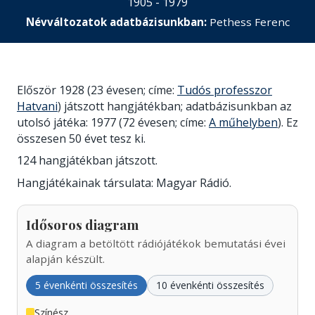
1905 - 1979
Névváltozatok adatbázisunkban:
Pethess Ferenc
Először 1928 (23 évesen; címe:
Tudós professzor
Hatvani
) játszott hangjátékban; adatbázisunkban az
utolsó játéka: 1977 (72 évesen; címe:
A műhelyben
). Ez
összesen 50 évet tesz ki.
124 hangjátékban játszott.
Hangjátékainak társulata: Magyar Rádió.
Idősoros diagram
A diagram a betöltött rádiójátékok bemutatási évei
alapján készült.
5 évenkénti összesítés
10 évenkénti összesítés
Színész