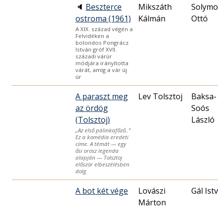
🔈
Beszterce
Mikszáth
Solymo
ostroma (1961)
Kálmán
Ottó
A XIX. század végén a
Felvidéken a
bolondos Pongrácz
István gróf XVII.
századi várúr
módjára irányította
várát, amíg a vár új
úr
A paraszt meg
Lev Tolsztoj
Baksa-
az ördög
Soós
(Tolsztoj)
László
„Az első pálinkafőző..”
Ez a komédia eredeti
címe. A témát — egy
ősi orosz legenda
alapján — Tolsztoj
először elbeszélésben
dolg
A bot két vége
Lovászi
Gál Ist
Márton