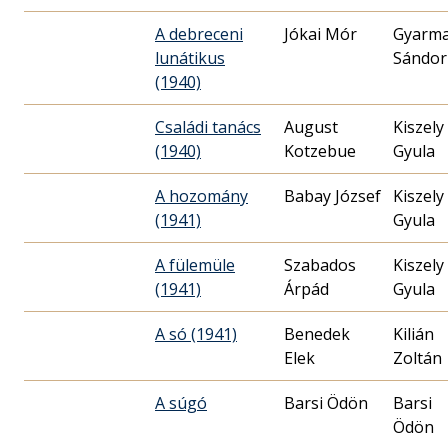
A debreceni
Jókai Mór
Gyarma
lunátikus
Sándor
(1940)
Családi tanács
August
Kiszely
(1940)
Kotzebue
Gyula
A hozomány
Babay József
Kiszely
(1941)
Gyula
A fülemüle
Szabados
Kiszely
(1941)
Árpád
Gyula
A só (1941)
Benedek
Kilián
Elek
Zoltán
A súgó
Barsi Ödön
Barsi
Ödön