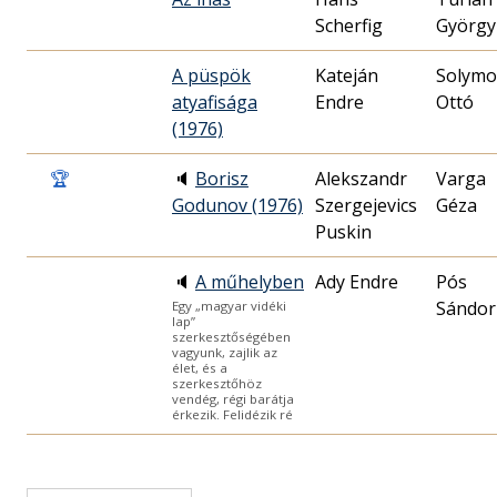
Scherfig
György
A püspök
Kateján
Solymo
atyafisága
Endre
Ottó
(1976)
🏆
🔈
Borisz
Alekszandr
Varga
Godunov (1976)
Szergejevics
Géza
Puskin
🔈
A műhelyben
Ady Endre
Pós
Sándor
Egy „magyar vidéki
lap”
szerkesztőségében
vagyunk, zajlik az
élet, és a
szerkesztőhöz
vendég, régi barátja
érkezik. Felidézik ré