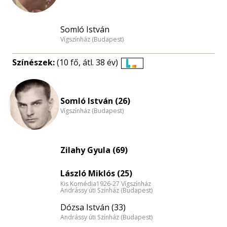
Somló István
Vígszínház (Budapest)
Színészek:
(10 fő, átl. 38 év)
Életkori
eloszlás
nagyítása
Somló István (26)
Vígszínház (Budapest)
Zilahy Gyula (69)
László Miklós (25)
Kis Komédia1926-27 Vígszínház
Andrássy úti Színház (Budapest)
Dózsa István (33)
Andrássy úti Színház (Budapest)