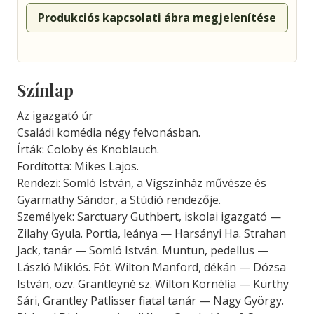
Produkciós kapcsolati ábra megjelenítése
Színlap
Az igazgató úr
Családi komédia négy felvonásban.
Írták: Coloby és Knoblauch.
Fordította: Mikes Lajos.
Rendezi: Somló István, a Vígszínház művésze és
Gyarmathy Sándor, a Stúdió rendezője.
Személyek: Sarctuary Guthbert, iskolai igazgató —
Zilahy Gyula. Portia, leánya — Harsányi Ha. Strahan
Jack, tanár — Somló István. Muntun, pedellus —
László Miklós. Fót. Wilton Manford, dékán — Dózsa
István, özv. Grantleyné sz. Wilton Kornélia — Kürthy
Sári, Grantley Patlisser fiatal tanár — Nagy György.