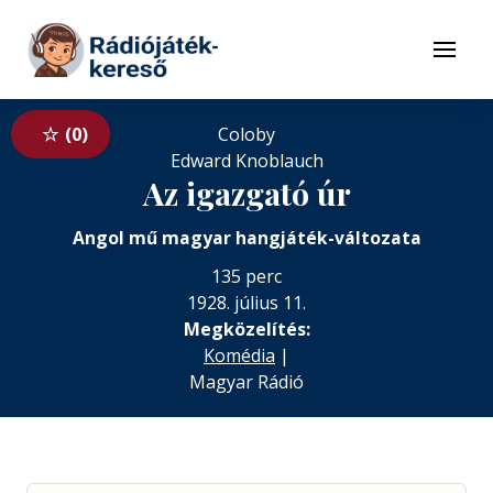
Tovább a navigációhoz
Tovább a tartalomhoz
Menü
0
Coloby
Edward Knoblauch
Az igazgató úr
Angol mű magyar hangjáték-változata
135 perc
1928. július 11.
Megközelítés:
Komédia
|
Magyar Rádió