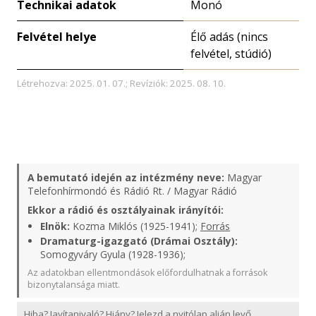
Technikai adatok
Monó
Felvétel helye
Élő adás (nincs
felvétel, stúdió)
Létrehozva: 2025. 01. 07.; Revíziók: 2025. 08. 10.
A bemutató idején az intézmény neve:
Magyar
Telefonhírmondó és Rádió Rt. / Magyar Rádió
Ekkor a rádió és osztályainak irányítói:
Elnök:
Kozma Miklós (1925-1941);
Forrás
Dramaturg-igazgató (Drámai Osztály):
Somogyváry Gyula (1928-1936);
Az adatokban ellentmondások előfordulhatnak a források
bizonytalansága miatt.
Hiba? Javítanivaló? Hiány? Jelezd a nyitólap alján levő