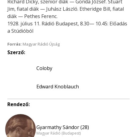
Richard Dicky, szenior diák — Gonda József. Stuart
Jim, fiatal diák — Juhász László. Etheridge Bill, fiatal
diák — Pethes Ferenc.
1928. július 11. Rádió Budapest, 8.30— 10.45: Előadás
a Stúdióból
Forrás:
Magyar Rádió Újság
Szerző:
Coloby
Edward Knoblauch
Rendező:
Gyarmathy Sándor (28)
Magyar Rádió (Budapest)