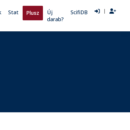
|
k
Stat
Új
ScifiDB
Plusz
darab?