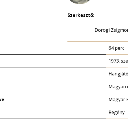
Szerkesztő:
Dorogi Zsigmo
64 perc
1973. sz
Hangját
Magyaror
ve
Magyar 
Regény