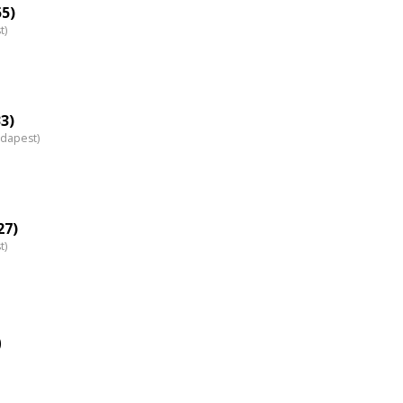
nagyítása
55)
t)
33)
udapest)
27)
t)
)