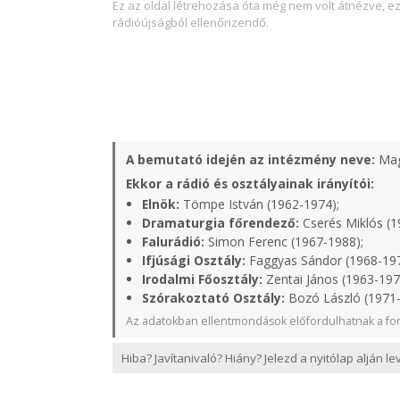
Ez az oldal létrehozása óta még nem volt átnézve, e
rádióújságból ellenőrizendő.
A bemutató idején az intézmény neve:
Mag
Ekkor a rádió és osztályainak irányítói:
Elnök:
Tömpe István (1962-1974);
Dramaturgia főrendező:
Cserés Miklós (1
Falurádió:
Simon Ferenc (1967-1988);
Ifjúsági Osztály:
Faggyas Sándor (1968-19
Irodalmi Főosztály:
Zentai János (1963-197
Szórakoztató Osztály:
Bozó László (1971
Az adatokban ellentmondások előfordulhatnak a for
Hiba? Javítanivaló? Hiány? Jelezd a nyitólap alján l