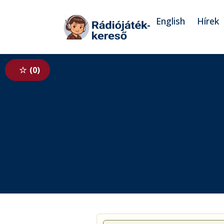
Tovább a navigációhoz
Tovább a tartalomhoz
English
Hírek
0