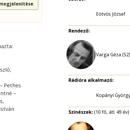
 megjelenítése
Eötvös József
Rendező:
mazta:
Varga Géza (52
szló,
Rádióra alkalmazó:
 – Pethes
ontné –
Kopányi Györg
s,
István
Színészek:
(10 fő, átl. 49 év)