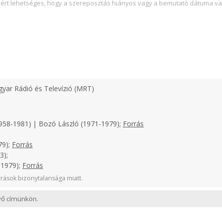
zért lehetséges, hogy a szereposztás hiányos vagy a bemutató dátuma va
yar Rádió és Televízió (MRT)
958-1981) | Bozó László (1971-1979);
Forrás
79);
Forrás
3);
-1979);
Forrás
rások bizonytalansága miatt.
evő címünkön.