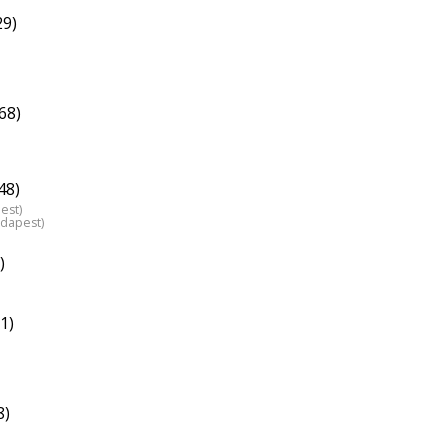
29)
68)
48)
est)
udapest)
)
1)
8)