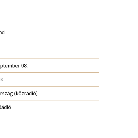
nd
eptember 08.
ék
szág (közrádió)
Rádió