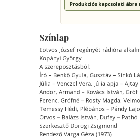
Produkciós kapcsolati ábra
Színlap
Eötvös József regényét rádióra alkal
Kopányi György
A szereposztásból:
Író – Benkő Gyula, Gusztáv – Sinkó Lá
Júlia – Venczel Vera, Júlia apja – Ajtay
Andor, Armand – Kovács István, Gróf
Ferenc, Grófné – Rosty Magda, Velm
Temessy Hédi, Plébános – Pándy Lajo
Orvos – Balázs István, Dufey – Pathó 
Szerkesztő Dorogi Zsigmond
Rendező Varga Géza (1973)