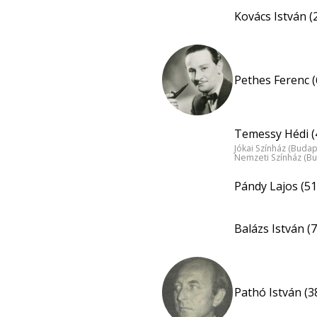
Kovács István (
Pethes Ferenc (
Temessy Hédi (
Jókai Színház (Budap
Nemzeti Színház (B
Pándy Lajos (51
Balázs István (7
Pathó István (3