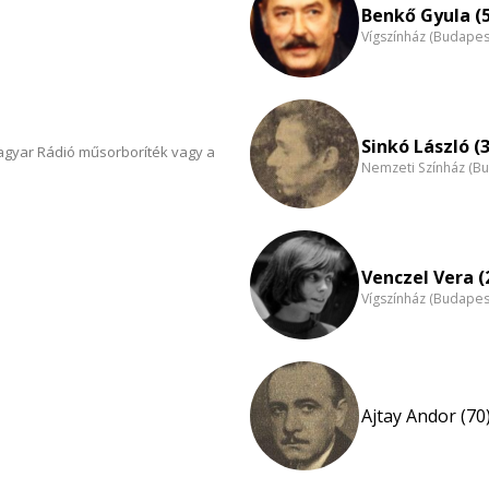
Benkő Gyula (
Vígszínház (Budapes
Sinkó László (
Magyar Rádió műsorboríték vagy a
Nemzeti Színház (B
Venczel Vera (
Vígszínház (Budapes
Ajtay Andor (70