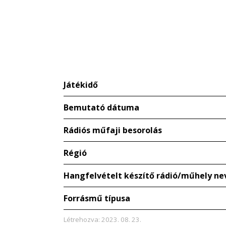
Játékidő
Bemutató dátuma
Rádiós műfaji besorolás
Régió
Hangfelvételt készítő rádió/műhely ne
Forrásmű típusa
Létrehozva: 2023. 08. 23.