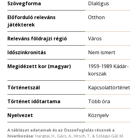
Szövegforma
DIalógus
Előforduló releváns
Otthon
játékterek
Releváns földrajzi régió
Város
Időszinkronitás
Nem ismert
Megidézett kor (magyar)
1959-1989 Kádár-
korszak
Történetszál
Kapcsolattörténet
Történet időtartama
Több óra
Nyelvezet
Köznyelv
A táblázat adatainak és az Összefoglalás résznek a
hivatkozása:
Hargitai, H., Gács, A., Hirsch, T., & Szilágyi-Gál, M.