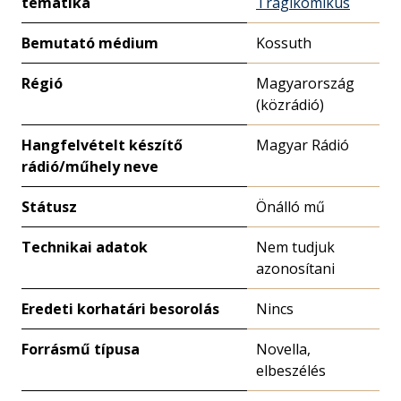
tematika
Tragikomikus
Bemutató médium
Kossuth
Régió
Magyarország
(közrádió)
Hangfelvételt készítő
Magyar Rádió
rádió/műhely neve
Státusz
Önálló mű
Technikai adatok
Nem tudjuk
azonosítani
Eredeti korhatári besorolás
Nincs
Forrásmű típusa
Novella,
elbeszélés