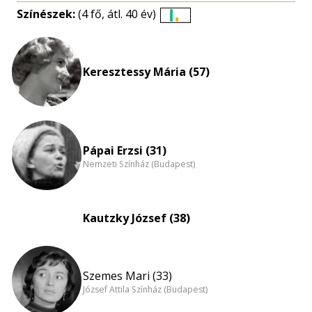
Színészek:
(4 fő, átl. 40 év)
Életkori
eloszlás
nagyítása
Keresztessy Mária (57)
Pápai Erzsi (31)
Nemzeti Színház (Budapest)
Kautzky József (38)
Szemes Mari (33)
József Attila Színház (Budapest)