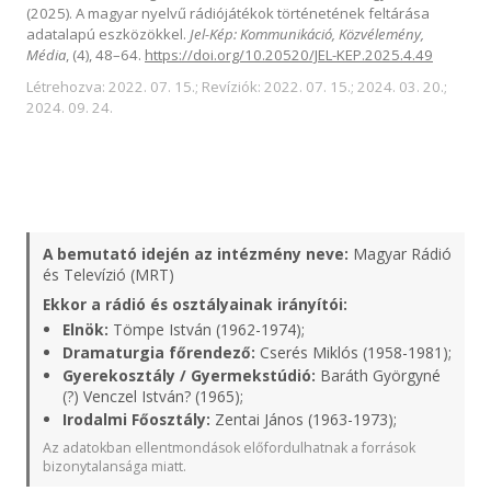
(2025). A magyar nyelvű rádiójátékok történetének feltárása
adatalapú eszközökkel.
Jel-Kép: Kommunikáció, Közvélemény,
Média
, (4), 48–64.
https://doi.org/10.20520/JEL-KEP.2025.4.49
Létrehozva: 2022. 07. 15.; Revíziók: 2022. 07. 15.; 2024. 03. 20.;
2024. 09. 24.
A bemutató idején az intézmény neve:
Magyar Rádió
és Televízió (MRT)
Ekkor a rádió és osztályainak irányítói:
Elnök:
Tömpe István (1962-1974);
Dramaturgia főrendező:
Cserés Miklós (1958-1981);
Gyerekosztály / Gyermekstúdió:
Baráth Györgyné
(?) Venczel István? (1965);
Irodalmi Főosztály:
Zentai János (1963-1973);
Az adatokban ellentmondások előfordulhatnak a források
bizonytalansága miatt.