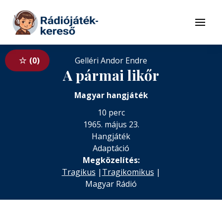
Tovább a navigációhoz
Tovább a tartalomhoz
Menü
0
Gelléri Andor Endre
A pármai likőr
Magyar hangjáték
10 perc
1965. május 23.
Hangjáték
Adaptáció
Megközelítés:
Tragikus
|
Tragikomikus
|
Magyar Rádió