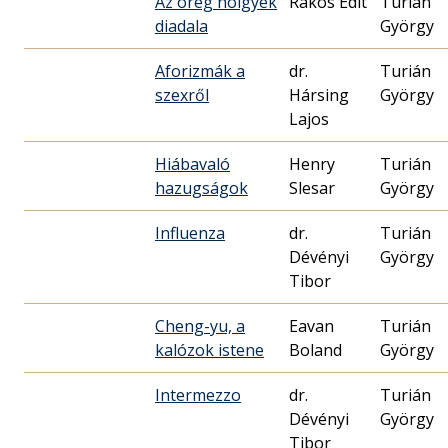
Az öreg hölgyek
Rákos Edit
Turián
diadala
György
Aforizmák a
dr.
Turián
szexről
Hársing
György
Lajos
Hiábavaló
Henry
Turián
hazugságok
Slesar
György
Influenza
dr.
Turián
Dévényi
György
Tibor
Cheng-yu, a
Eavan
Turián
kalózok istene
Boland
György
Intermezzo
dr.
Turián
Dévényi
György
Tibor