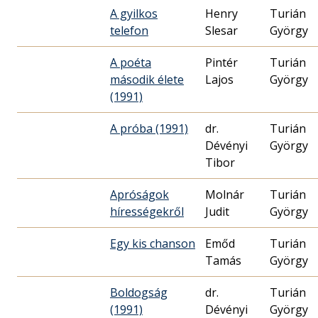
A gyilkos
Henry
Turián
telefon
Slesar
György
A poéta
Pintér
Turián
második élete
Lajos
György
(1991)
A próba (1991)
dr.
Turián
Dévényi
György
Tibor
Apróságok
Molnár
Turián
hírességekről
Judit
György
Egy kis chanson
Emőd
Turián
Tamás
György
Boldogság
dr.
Turián
(1991)
Dévényi
György