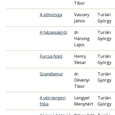
Tibor
A pótvizsga
Vaszary
Turián
János
György
A házasságról
dr.
Turián
Hársing
György
Lajos
Furcsa fickó
Henry
Turián
Slesar
György
Grandlamur
dr.
Turián
Dévényi
György
Tibor
A vén tengeri
Lengyel
Turián
fóka
Menyhért
György