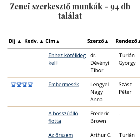
Zenei szerkesztő munkák -
94
db
találat
Díj
▲
Kedv.
▲
Cím
▲
Szerző
▲
Rendező
Ehhez kötélideg
dr.
Turián
kell!
Dévényi
György
Tibor
🏆
🏆
🏆
🏆
Embermesék
Lengyel
Szász
Nagy
Péter
Anna
A bosszúálló
Frederic
-
flotta
Brown
Az őrszem
Arthur C.
Turián