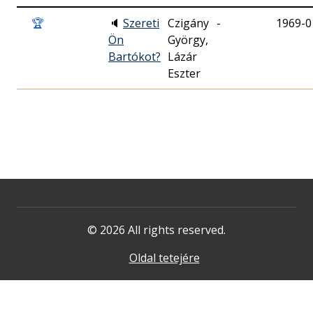
🏆
🔈
Szereti
Czigány
-
1969-0
Ön
György,
Bartókot?
Lázár
Eszter
© 2026 All rights reserved.
Oldal tetejére