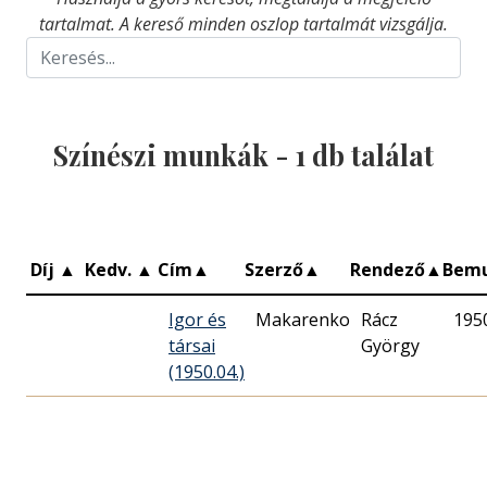
tartalmat. A kereső minden oszlop tartalmát vizsgálja.
Színészi munkák -
1
db találat
Díj
▲
Kedv.
▲
Cím
▲
Szerző
▲
Rendező
▲
Bem
Igor és
Makarenko
Rácz
195
társai
György
(1950.04.)