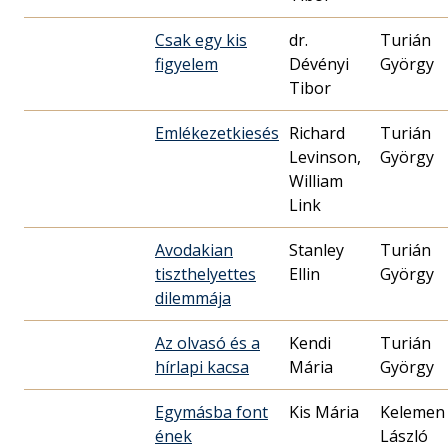
Csak egy kis
dr.
Turián
figyelem
Dévényi
György
Tibor
Emlékezetkiesés
Richard
Turián
Levinson,
György
William
Link
Avodakian
Stanley
Turián
tiszthelyettes
Ellin
György
dilemmája
Az olvasó és a
Kendi
Turián
hírlapi kacsa
Mária
György
Egymásba font
Kis Mária
Kelemen
ének
László