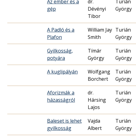
Az ember és a
dr.
Turián
gép
Dévényi
György
Tibor
A Padló és a
William Jay
Turián
Plafon
Smith
György
Gyilkosság,
Tímár
Turián
potyára
György
György
A kuglipályán
Wolfgang
Turián
Borchert
György
Aforizmák a
dr.
Turián
házasságról
Hársing
György
Lajos
Baleset is lehet
Vajda
Turián
gyilkosság
Albert
György