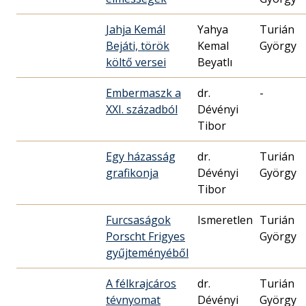
Jahja Kemál
Yahya
Turián
Bejáti, török
Kemal
György
költő versei
Beyatlı
Embermaszk a
dr.
-
XXI. századból
Dévényi
Tibor
Egy házasság
dr.
Turián
grafikonja
Dévényi
György
Tibor
Furcsaságok
Ismeretlen
Turián
Porscht Frigyes
György
gyűjteményéből
A félkrajcáros
dr.
Turián
tévnyomat
Dévényi
György