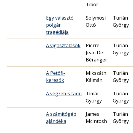
Tibor
Egy választó
Solymosi
Turián
polgár
Ottó
György
tragédiája
A vigasztalások
Pierre-
Turián
Jean De
György
Béranger
A Petőfi-
Mikszáth
Turián
keresők
Kálmán
György
A végzetes tanú
Tímár
Turián
György
György
A számítógép
James
Turián
ajándéka
McIntosh
György