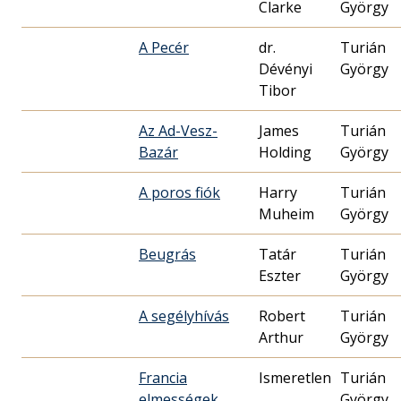
Clarke
György
A Pecér
dr.
Turián
Dévényi
György
Tibor
Az Ad-Vesz-
James
Turián
Bazár
Holding
György
A poros fiók
Harry
Turián
Muheim
György
Beugrás
Tatár
Turián
Eszter
György
A segélyhívás
Robert
Turián
Arthur
György
Francia
Ismeretlen
Turián
elmességek
György