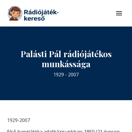
Tovább a navigációhoz
Tovább a tartalomhoz
Menü
Palásti Pál rádiójátékos
munkássága
1929 - 2007
1929-2007
Első hangjátéka adatbázisunkban: 1950 (21 évesen;