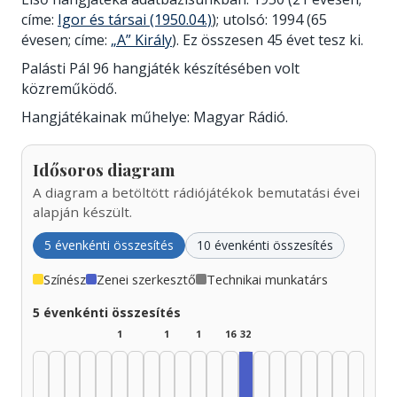
címe:
Igor és társai (1950.04.)
); utolsó: 1994 (65
évesen; címe:
„A” Király
). Ez összesen 45 évet tesz ki.
Palásti Pál 96 hangjáték készítésében volt
közreműködő.
Hangjátékainak műhelye: Magyar Rádió.
Idősoros diagram
A diagram a betöltött rádiójátékok bemutatási évei
alapján készült.
5 évenkénti összesítés
10 évenkénti összesítés
Színész
Zenei szerkesztő
Technikai munkatárs
5 évenkénti összesítés
1
1
1
16
32