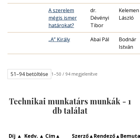
A szerelem
dr.
Kelemen
mégis ismer
Dévényi
László
határokat?
Tibor
„A” Király
Abai Pál
Bodnár
István
51–94 betöltése
1–50 / 94 megjelenítve
Technikai munkatárs munkák -
1
db találat
Díj
▲
Kedv.
▲
Cím
▲
Szerző
▲
Rendező
▲
Bemut