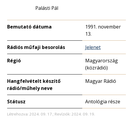
Palásti Pál
Bemutató dátuma
1991. november
13.
Rádiós műfaji besorolás
Jelenet
Régió
Magyarország
(közrádió)
Hangfelvételt készítő
Magyar Rádió
rádió/műhely neve
Státusz
Antológia része
Létrehozva: 2024. 09. 17.; Revíziók: 2024. 09. 19.