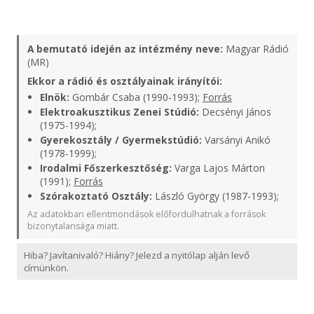
A bemutató idején az intézmény neve:
Magyar Rádió
(MR)
Ekkor a rádió és osztályainak irányítói:
Elnök:
Gombár Csaba (1990-1993);
Forrás
Elektroakusztikus Zenei Stúdió:
Decsényi János
(1975-1994);
Gyerekosztály / Gyermekstúdió:
Varsányi Anikó
(1978-1999);
Irodalmi Főszerkesztőség:
Varga Lajos Márton
(1991);
Forrás
Szórakoztató Osztály:
László György (1987-1993);
Az adatokban ellentmondások előfordulhatnak a források
bizonytalansága miatt.
Hiba? Javítanivaló? Hiány? Jelezd a nyitólap alján levő
címünkön.