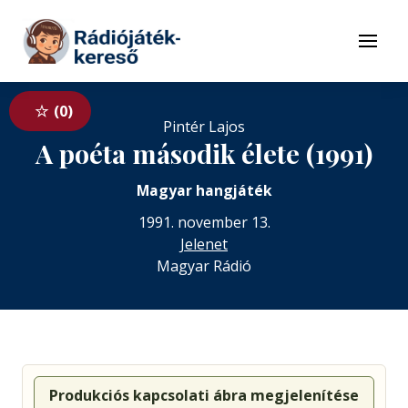
Tovább a navigációhoz
Tovább a tartalomhoz
Menü
0
Pintér Lajos
A poéta második élete (1991)
Magyar hangjáték
1991. november 13.
Jelenet
Magyar Rádió
Produkciós kapcsolati ábra megjelenítése