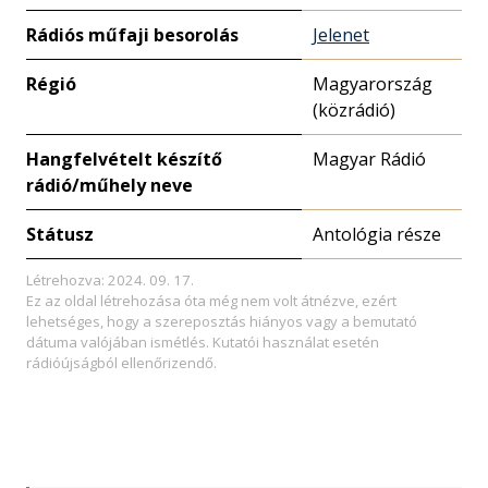
Rádiós műfaji besorolás
Jelenet
Régió
Magyarország
(közrádió)
Hangfelvételt készítő
Magyar Rádió
rádió/műhely neve
Státusz
Antológia része
Létrehozva: 2024. 09. 17.
Ez az oldal létrehozása óta még nem volt átnézve, ezért
lehetséges, hogy a szereposztás hiányos vagy a bemutató
dátuma valójában ismétlés. Kutatói használat esetén
rádióújságból ellenőrizendő.