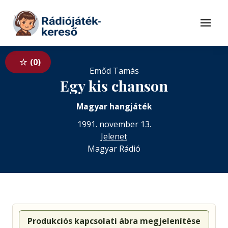
Tovább a navigációhoz
Tovább a tartalomhoz
Menü
0
Emőd Tamás
Egy kis chanson
Magyar hangjáték
1991. november 13.
Jelenet
Magyar Rádió
Produkciós kapcsolati ábra megjelenítése