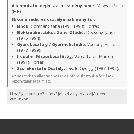
A bemutató idején az intézmény neve:
Magyar Rádió
(MR)
Ekkor a rádió és osztályainak irányítói:
Elnök:
Gombár Csaba (1990-1993);
Forrás
Elektroakusztikus Zenei Stúdió:
Decsényi János
(1975-1994);
Gyerekosztály / Gyermekstúdió:
Varsányi Anikó
(1978-1999);
Irodalmi Főszerkesztőség:
Varga Lajos Márton
(1991);
Forrás
Szórakoztató Osztály:
László György (1987-1993);
Az adatokban ellentmondások előfordulhatnak a források
bizonytalansága miatt.
Hiba? Javítanivaló? Hiány? Jelezd a nyitólap alján levő
címünkön.