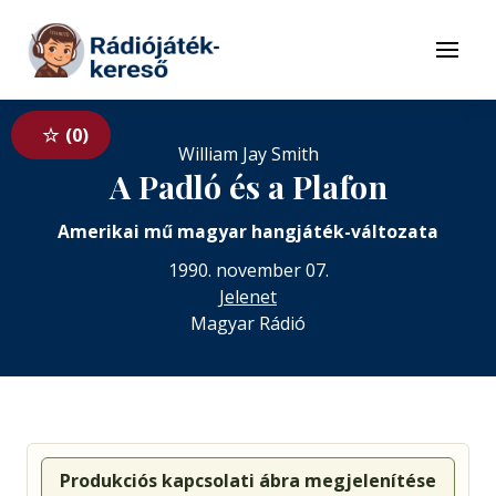
Tovább a navigációhoz
Tovább a tartalomhoz
Menü
0
William Jay Smith
A Padló és a Plafon
Amerikai mű magyar hangjáték-változata
1990. november 07.
Jelenet
Magyar Rádió
Produkciós kapcsolati ábra megjelenítése