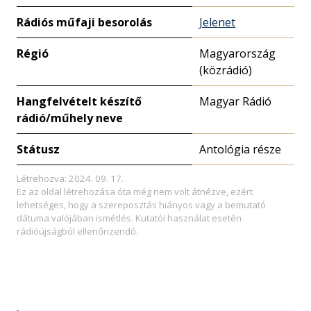
Rádiós műfaji besorolás
Jelenet
Régió
Magyarország
(közrádió)
Hangfelvételt készítő
Magyar Rádió
rádió/műhely neve
Státusz
Antológia része
Létrehozva: 2024. 09. 17.
Ez az oldal létrehozása óta még nem volt átnézve, ezért
lehetséges, hogy a szereposztás hiányos vagy a bemutató
dátuma valójában ismétlés. Kutatói használat esetén
rádióújságból ellenőrizendő.