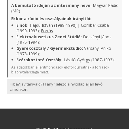
A bemutató idején az intézmény neve:
Magyar Rádió
(MR)
Ekkor a rádió és osztályainak irányítói:
Elnök:
Hajdú István (1988-1990) | Gombár Csaba
(1990-1993);
Forrás
Elektroakusztikus Zenei Stúdió:
Decsényi János
(1975-1994);
Gyerekosztály / Gyermekstúdió:
Varsányi Anikó
(1978-1999);
Szórakoztató Osztály:
László György (1987-1993);
Az adatokban ellentmondások előfordulhatnak a források
bizonytalansága miatt.
Hiba? Javítanivaló? Hiány? Jelezd a nyitólap alján levő
címünkön.