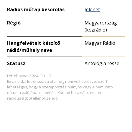
Rádiós műfaji besorolás
Jelenet
Régió
Magyarország
(közrádió)
Hangfelvételt készítő
Magyar Rádió
rádió/műhely neve
Státusz
Antológia része
Létrehozva: 2024. 09. 17.
Ez az oldal létrehozása óta még nem volt átnézve, ezért
lehetséges, hogy a szereposztás hiányos vagy a bemutató
dátuma valójában ismétlés. Kutatói használat esetén
rádióújságból ellenőrizendő.