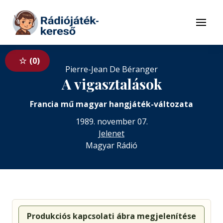
Tovább a navigációhoz
Tovább a tartalomhoz
Menü
0
Pierre-Jean De Béranger
A vigasztalások
Francia mű magyar hangjáték-változata
1989. november 07.
Jelenet
Magyar Rádió
Produkciós kapcsolati ábra megjelenítése