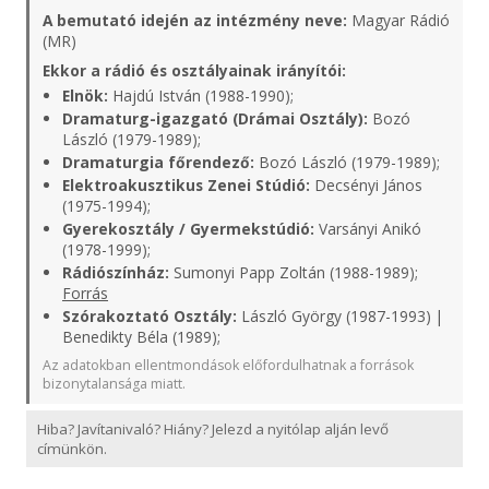
A bemutató idején az intézmény neve:
Magyar Rádió
(MR)
Ekkor a rádió és osztályainak irányítói:
Elnök:
Hajdú István (1988-1990);
Dramaturg-igazgató (Drámai Osztály):
Bozó
László (1979-1989);
Dramaturgia főrendező:
Bozó László (1979-1989);
Elektroakusztikus Zenei Stúdió:
Decsényi János
(1975-1994);
Gyerekosztály / Gyermekstúdió:
Varsányi Anikó
(1978-1999);
Rádiószínház:
Sumonyi Papp Zoltán (1988-1989);
Forrás
Szórakoztató Osztály:
László György (1987-1993) |
Benedikty Béla (1989);
Az adatokban ellentmondások előfordulhatnak a források
bizonytalansága miatt.
Hiba? Javítanivaló? Hiány? Jelezd a nyitólap alján levő
címünkön.