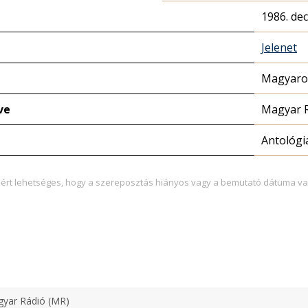
1986. de
Jelenet
Magyaror
ve
Magyar 
Antológi
zért lehetséges, hogy a szereposztás hiányos vagy a bemutató dátuma va
yar Rádió (MR)