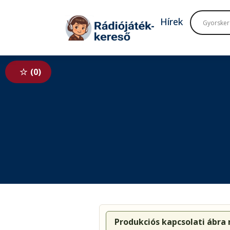
Tovább a navigációhoz
Tovább a tartalomhoz
Hírek
0
Produkciós kapcsolati ábra