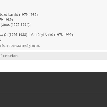
ozó László (1979-1989);
79-1989);
 János (1975-1994);
a (?) (1976-1988) | Varsányi Anikó (1978-1999);
s
rások bizonytalansága miatt.
evő címünkön.