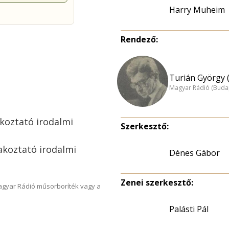
Harry Muheim
Rendező:
Turián György 
Magyar Rádió (Buda
koztató irodalmi
Szerkesztő:
akoztató irodalmi
Dénes Gábor
Zenei szerkesztő:
Magyar Rádió műsorboríték vagy a
Palásti Pál