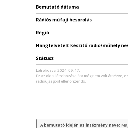
Bemutató dátuma
Rádiós műfaji besorolás
Régió
Hangfelvételt készítő rádió/műhely ne
Státusz
Létrehozva: 2024. 09. 17.
Ez az oldal létrehozása óta még nem volt átnézve, e
rádióújságból ellenőrizendő.
A bemutató idején az intézmény neve:
Mag