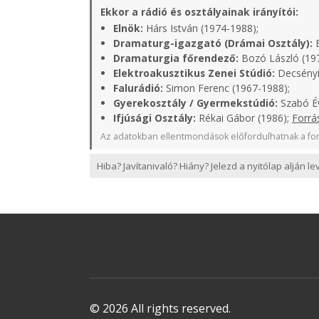
Ekkor a rádió és osztályainak irányítói:
Elnök:
Hárs István (1974-1988);
Dramaturg-igazgató (Drámai Osztály):
B
Dramaturgia főrendező:
Bozó László (19
Elektroakusztikus Zenei Stúdió:
Decsényi
Falurádió:
Simon Ferenc (1967-1988);
Gyerekosztály / Gyermekstúdió:
Szabó Év
Ifjúsági Osztály:
Rékai Gábor (1986);
Forrá
Az adatokban ellentmondások előfordulhatnak a for
Hiba? Javítanivaló? Hiány? Jelezd a nyitólap alján l
© 2026 All rights reserved.