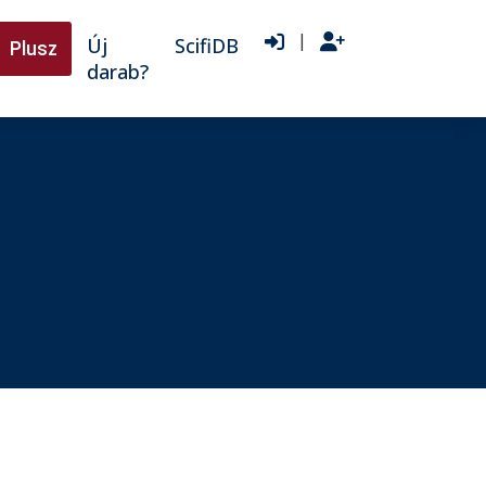
|
Új
ScifiDB
Plusz
darab?