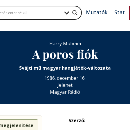
Mutatók
Stat
Harry Muheim
A poros fiók
Svájci mű magyar hangjáték-változata
1986. december 16.
Jelenet
Magyar Rádió
Szerző:
 megjelenítése