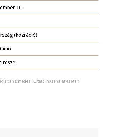
cember 16.
szág (közrádió)
Rádió
a része
lójában ismétlés. Kutatói használat esetén