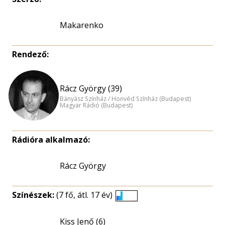
Makarenko
Rendező:
Rácz György (39)
Bányász Színház / Honvéd Színház (Budapest)
Magyar Rádió (Budapest)
Rádióra alkalmazó:
Rácz György
Színészek:
(7 fő, átl. 17 év)
Életkori
eloszlás
Kiss Jenő (6)