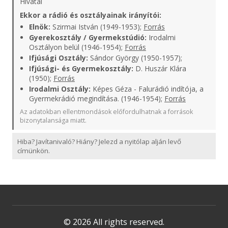
Hivatal
Ekkor a rádió és osztályainak irányítói:
Elnök:
Szirmai István (1949-1953);
Forrás
Gyerekosztály / Gyermekstúdió:
Irodalmi
Osztályon belül (1946-1954);
Forrás
Ifjúsági Osztály:
Sándor György (1950-1957);
Ifjúsági- és Gyermekosztály:
D. Huszár Klára
(1950);
Forrás
Irodalmi Osztály:
Képes Géza - Falurádió indítója, a
Gyermekrádió megindítása. (1946-1954);
Forrás
Az adatokban ellentmondások előfordulhatnak a források
bizonytalansága miatt.
Hiba? Javítanivaló? Hiány? Jelezd a nyitólap alján levő
címünkön.
© 2026 All rights reserved.