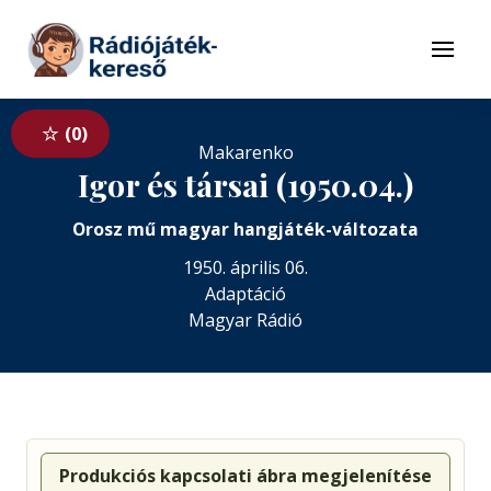
Tovább a navigációhoz
Tovább a tartalomhoz
Menü
0
Makarenko
Igor és társai (1950.04.)
Orosz mű magyar hangjáték-változata
1950. április 06.
Adaptáció
Magyar Rádió
Produkciós kapcsolati ábra megjelenítése