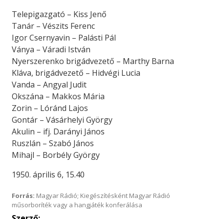
Telepigazgató – Kiss Jenő
Tanár – Vészits Ferenc
Igor Csernyavin – Palásti Pál
Ványa – Váradi István
Nyerszerenko brigádvezető – Marthy Barna
Kláva, brigádvezető – Hidvégi Lucia
Vanda – Angyal Judit
Okszána – Makkos Mária
Zorin – Lóránd Lajos
Gontár – Vásárhelyi György
Akulin – ifj. Darányi János
Ruszlán – Szabó János
Mihajl – Borbély György
1950. április 6, 15.40
Forrás:
Magyar Rádió; Kiegészítésként Magyar Rádió
műsorboríték vagy a hangjáték konferálása
Szerző: