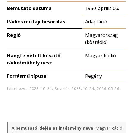
Bemutató dátuma
1950. április 06.
Rádiós műfaji besorolás
Adaptáció
Régió
Magyarország
(közrádió)
Hangfelvételt készítő
Magyar Rádió
rádió/műhely neve
Forrásmű típusa
Regény
Létrehozva: 2023. 10. 24.; Revíziók: 2023. 10. 24.; 2026. 05. 26.
A bemutató idején az intézmény neve:
Magyar Rádió