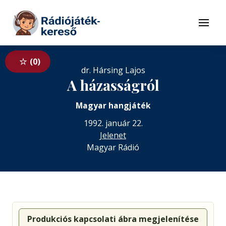
Tovább a navigációhoz
Tovább a tartalomhoz
Menü
0
dr. Hársing Lajos
A házasságról
Magyar hangjáték
1992. január 22.
Jelenet
Magyar Rádió
Produkciós kapcsolati ábra megjelenítése