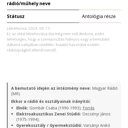
rádió/műhely neve
Státusz
Antológia része
Létrehozva: 2024. 09. 17.
Ez az oldal létrehozása óta még nem volt átnézve, ezért
lehetséges, hogy a szereposztás hiányos vagy a bemutató
dátuma valójában ismétlés. Kutatói használat esetén
rádióújságból ellenőrizendő.
A bemutató idején az intézmény neve:
Magyar Rádió
(MR)
Ekkor a rádió és osztályainak irányítói:
Elnök:
Gombár Csaba (1990-1993);
Forrás
Elektroakusztikus Zenei Stúdió:
Decsényi János
(1975-1994);
Gyerekosztály / Gyermekstúdió:
Varsányi Anikó