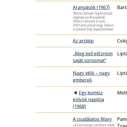
Aranyásók (1967)
Bart
”Barta Sándor leghíresebb
regénye az Aranyásók.
1935-re készült el vele,
1957-ben jelent meg. Ebben
a század eleji kapitalizálód
Az arckép
Csik
„Meg kell előznöm
Lipt
saját sorsomat”
Nagy idők – nagy
Lipt
emberek
🔈
Egy komisz
Mett
kölyök naplója
(1968)
A csudálatos Mary
Pam
Trav
„A Cseresznye utcában lakik