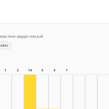
ási évei alapján készült.
esítés
1
2
14
5
5
1
Színész, 1965–1969: 14