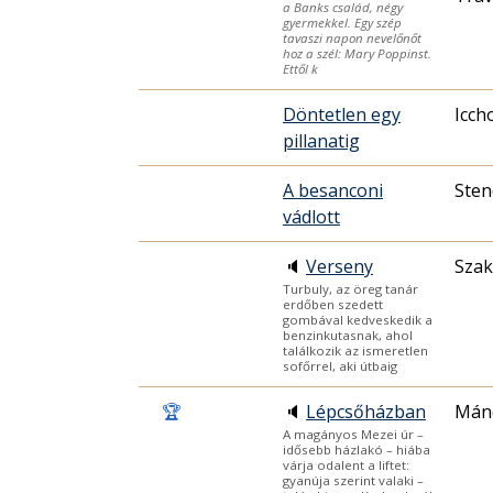
a Banks család, négy
gyermekkel. Egy szép
tavaszi napon nevelőnőt
hoz a szél: Mary Poppinst.
Ettől k
Döntetlen egy
Icch
pillanatig
A besanconi
Sten
vádlott
🔈
Verseny
Szak
Turbuly, az öreg tanár
erdőben szedett
gombával kedveskedik a
benzinkutasnak, ahol
találkozik az ismeretlen
sofőrrel, aki útbaig
🏆
🔈
Lépcsőházban
Mánd
A magányos Mezei úr –
idősebb házlakó – hiába
várja odalent a liftet:
gyanúja szerint valaki –