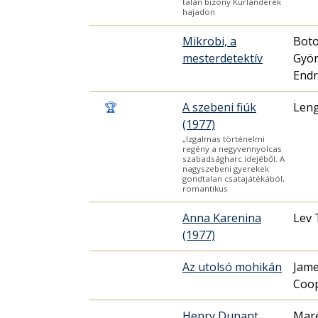
talán bizony Kurlanderék
hajadon
Mikrobi, a
Boto
mesterdetektív
Györ
End
🏆
A szebeni fiúk
Leng
(1977)
„Izgalmas történelmi
regény a negyvennyolcas
szabadságharc idejéből. A
nagyszebeni gyerekek
gondtalan csatajátékából,
romantikus
Anna Karenina
Lev 
(1977)
Az utolsó mohikán
Jame
Coo
Henry Dunant
Maré