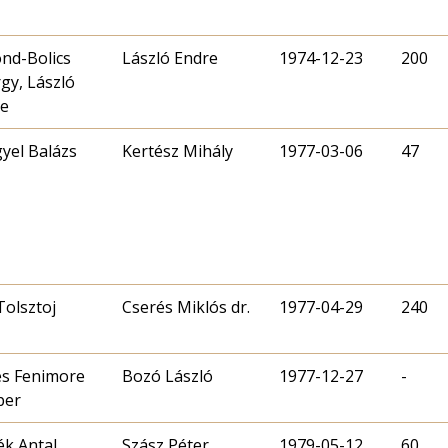
nd-Bolics
László Endre
1974-12-23
200
gy, László
re
yel Balázs
Kertész Mihály
1977-03-06
47
Tolsztoj
Cserés Miklós dr.
1977-04-29
240
s Fenimore
Bozó László
1977-12-27
-
per
k Antal
Szász Péter
1979-05-12
60