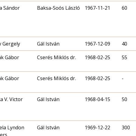
a Sándor
Baksa-Soós László
1967-11-21
60
y Gergely
Gál István
1967-12-09
40
ák Gábor
Cserés Miklós dr.
1968-02-25
55
ák Gábor
Cserés Miklós dr.
1968-02-25
-
a V. Victor
Gál István
1968-04-15
50
ela Lyndon
Gál István
1969-12-22
300
ers