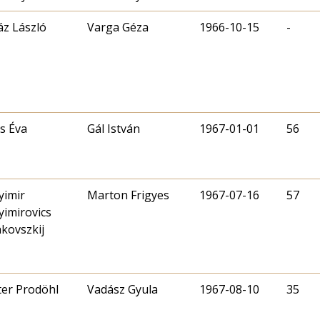
z László
Varga Géza
1966-10-15
-
s Éva
Gál István
1967-01-01
56
yimir
Marton Frigyes
1967-07-16
57
yimirovics
kovszkij
er Prodöhl
Vadász Gyula
1967-08-10
35