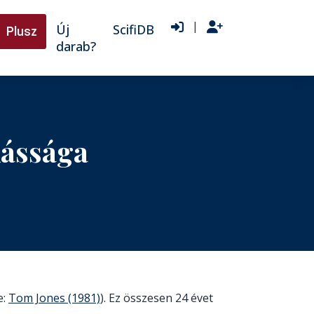
|
Új
ScifiDB
Plusz
darab?
kássága
e:
Tom Jones (1981)
). Ez összesen 24 évet