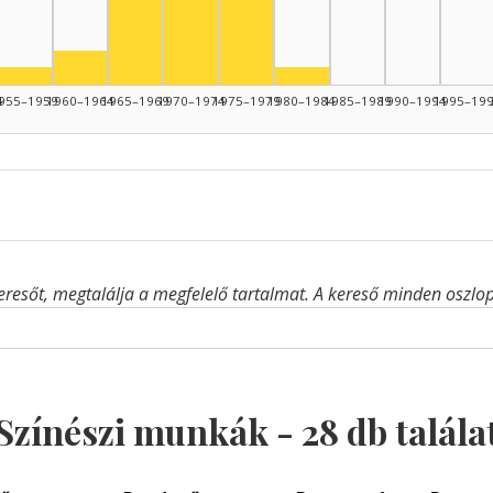
Színész, 1970–1974: 5
Színész, 1975–1979: 5
Színész, 1960–1964: 2
Színész, 1955–1959: 1
Színész, 1980–1984: 1
4
955–1959
1960–1964
1965–1969
1970–1974
1975–1979
1980–1984
1985–1989
1990–1994
1995–19
eresőt, megtalálja a megfelelő tartalmat. A kereső minden oszlop 
Színészi munkák -
28
db talála