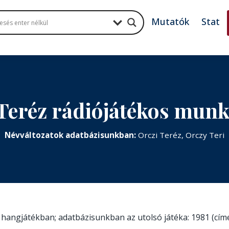
Mutatók
Stat
Teréz rádiójátékos mun
Névváltozatok adatbázisunkban:
Orczi Teréz, Orczy Teri
t hangjátékban; adatbázisunkban az utolsó játéka: 1981 (cím