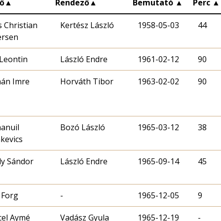
ő
▲
Rendező
▲
Bemutató
▲
Perc
▲
 Christian
Kertész László
1958-05-03
44
ersen
 Leontin
László Endre
1961-02-12
90
án Imre
1963-02-02
90
anuil
Bozó László
1965-03-12
38
kevics
y Sándor
László Endre
1965-09-14
45
 Forg
-
1965-12-05
9
el Aymé
Vadász Gyula
1965-12-19
-