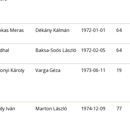
okas Meras
Dékány Kálmán
1972-01-01
64
dhal
Baksa-Soós László
1972-02-05
64
onyi Károly
Varga Géza
1973-06-11
19
y Iván
Marton László
1974-12-09
77