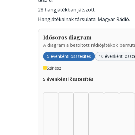
tesz ki.
28 hangjátékban játszott.
Hangjátékainak társulata: Magyar Rádió.
Idősoros diagram
A diagram a betöltött rádiójátékok bemutat
5 évenkénti összesítés
10 évenkénti össz
Színész
5 évenkénti összesítés