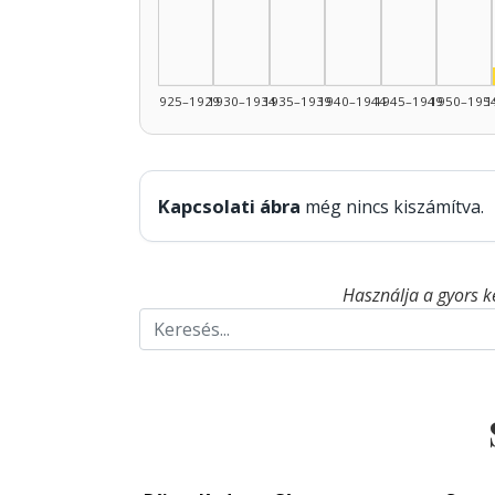
1925–1929
1930–1934
1935–1939
1940–1944
1945–1949
1950–195
1
Kapcsolati ábra
még nincs kiszámítva.
Használja a gyors k