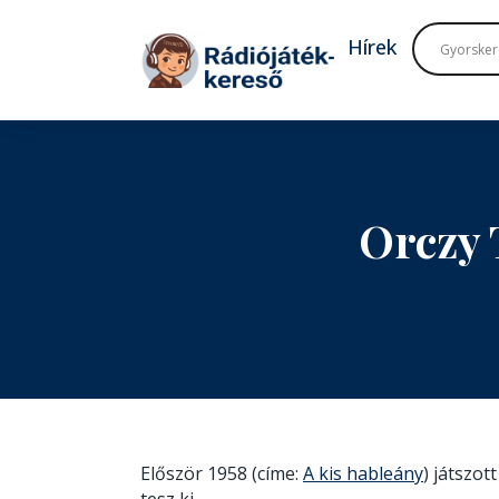
Tovább a navigációhoz
Tovább a tartalomhoz
Hírek
Orczy 
Először 1958 (címe:
A kis hableány
) játszot