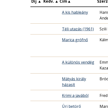
Díj
▲
Kedv.
▲
Cím
▲
Szerz
A kis hableány
Hans
And
Téli utazás (1961)
Szili
Marica grófnő
Kálm
A különös vendég
Emm
Kaza
Mátyás király
Bród
házasít
Krimi a javából
Fred
Úri betörő
Marc