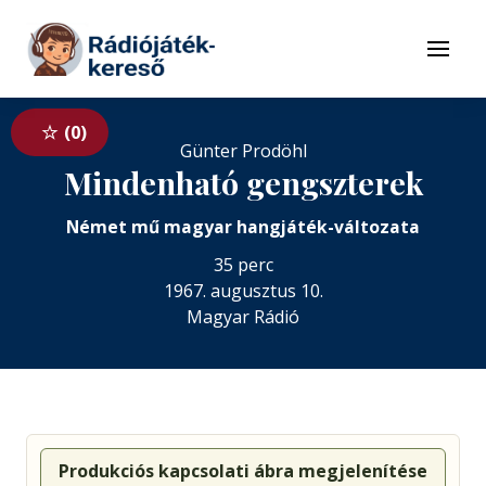
Tovább a navigációhoz
Tovább a tartalomhoz
Menü
0
Günter Prodöhl
Mindenható gengszterek
Német mű magyar hangjáték-változata
35 perc
1967. augusztus 10.
Magyar Rádió
Produkciós kapcsolati ábra megjelenítése