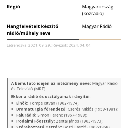
Régió
Magyarország
(közrádió)
Hangfelvételt készítő
Magyar Rádió
rádió/műhely neve
Létrehozva: 2021. 09. 29.; Revíziók: 2024. 04. 04.
A bemutató idején az intézmény neve:
Magyar Rádió
és Televízió (MRT)
Ekkor a rádió és osztályainak irányítói:
Elnök:
Tömpe István (1962-1974);
Dramaturgia főrendező:
Cserés Miklós (1958-1981);
Falurádió:
Simon Ferenc (1967-1988);
Irodalmi Főosztály:
Zentai János (1963-1973);
Szórakoztató Osztály:
Bozó László (1967-1968);