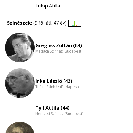
Fülöp Atilla
Színészek:
(9 fő, átl. 47 év)
Életkori
eloszlás
nagyítása
Greguss Zoltán (63)
Madách Színház (Budapest)
Inke László (42)
Thália Színház (Budapest)
Tyll Attila (44)
Nemzeti Színház (Budapest)