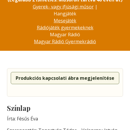
Gyerek- vagy ifjúsági műsor
|
Hangjáték
Mesejáték
Rádiójáték gyermekeknek
Magyar Rádió
Magyar Rádió Gyermekrádió
Produkciós kapcsolati ábra megjelenítése
Színlap
Írta: Fésűs Éva