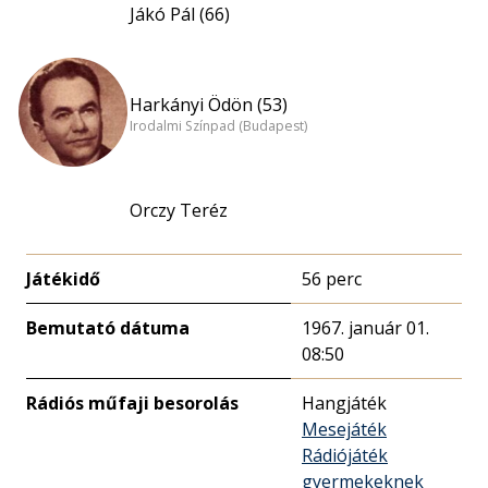
Jákó Pál (66)
Harkányi Ödön (53)
Irodalmi Színpad (Budapest)
Orczy Teréz
Játékidő
56 perc
Bemutató dátuma
1967. január 01.
08:50
Rádiós műfaji besorolás
Hangjáték
Mesejáték
Rádiójáték
gyermekeknek