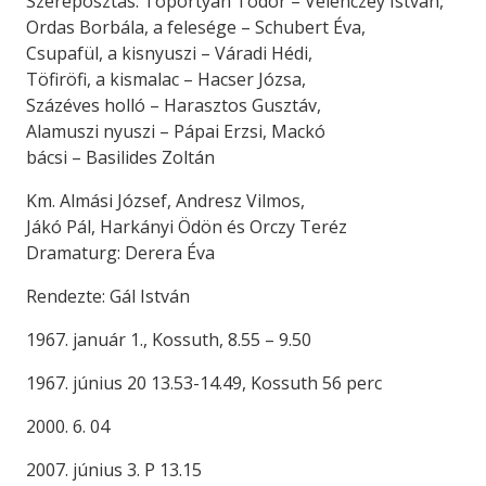
Szereposztás: Toportyán Tódor – Velenczey István,
Ordas Borbála, a felesége – Schubert Éva,
Csupafül, a kisnyuszi – Váradi Hédi,
Töfiröfi, a kismalac – Hacser Józsa,
Százéves holló – Harasztos Gusztáv,
Alamuszi nyuszi – Pápai Erzsi, Mackó
bácsi – Basilides Zoltán
Km. Almási József, Andresz Vilmos,
Jákó Pál, Harkányi Ödön és Orczy Teréz
Dramaturg: Derera Éva
Rendezte: Gál István
1967. január 1., Kossuth, 8.55 – 9.50
1967. június 20 13.53-14.49, Kossuth 56 perc
2000. 6. 04
2007. június 3. P 13.15