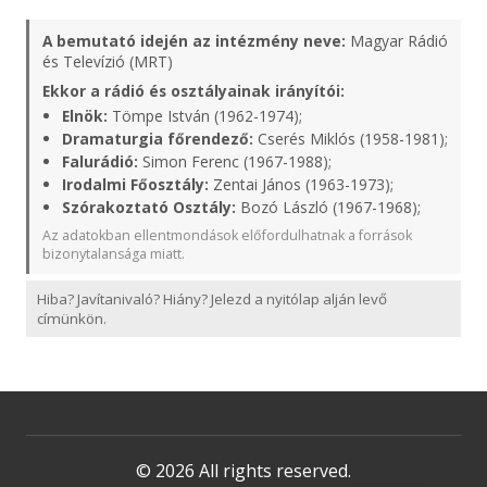
A bemutató idején az intézmény neve:
Magyar Rádió
és Televízió (MRT)
Ekkor a rádió és osztályainak irányítói:
Elnök:
Tömpe István (1962-1974);
Dramaturgia főrendező:
Cserés Miklós (1958-1981);
Falurádió:
Simon Ferenc (1967-1988);
Irodalmi Főosztály:
Zentai János (1963-1973);
Szórakoztató Osztály:
Bozó László (1967-1968);
Az adatokban ellentmondások előfordulhatnak a források
bizonytalansága miatt.
Hiba? Javítanivaló? Hiány? Jelezd a nyitólap alján levő
címünkön.
© 2026 All rights reserved.