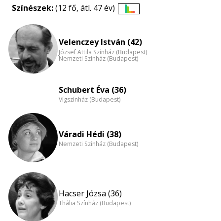
Színészek:
(12 fő, átl. 47 év)
Életkori
eloszlás
nagyítása
Velenczey István (42)
József Attila Színház (Budapest)
Nemzeti Színház (Budapest)
Schubert Éva (36)
Vígszínház (Budapest)
Váradi Hédi (38)
Nemzeti Színház (Budapest)
Hacser Józsa (36)
Thália Színház (Budapest)