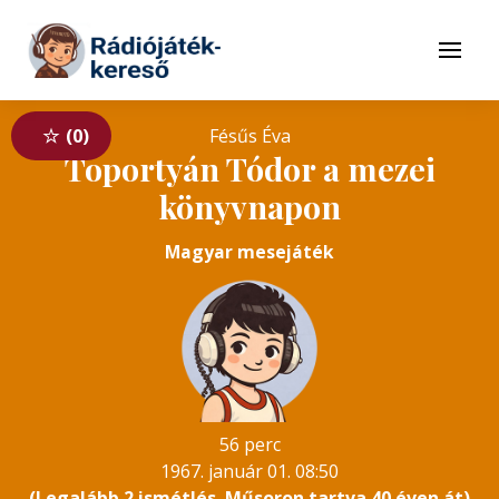
Tovább a navigációhoz
Tovább a tartalomhoz
Menü
0
Fésűs Éva
Toportyán Tódor a mezei
könyvnapon
Magyar mesejáték
56 perc
1967. január 01. 08:50
(Legalább 2 ismétlés. Műsoron tartva 40 éven át)