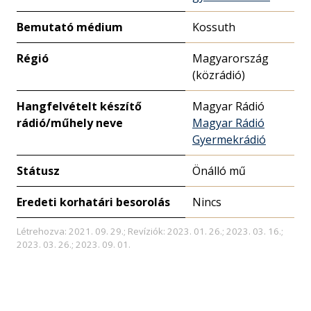
Bemutató médium
Kossuth
Régió
Magyarország
(közrádió)
Hangfelvételt készítő
Magyar Rádió
rádió/műhely neve
Magyar Rádió
Gyermekrádió
Státusz
Önálló mű
Eredeti korhatári besorolás
Nincs
Létrehozva: 2021. 09. 29.; Revíziók: 2023. 01. 26.; 2023. 03. 16.;
2023. 03. 26.; 2023. 09. 01.