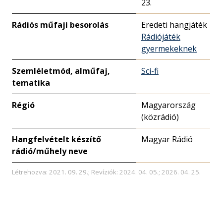
23.
Rádiós műfaji besorolás
Eredeti hangjáték
Rádiójáték
gyermekeknek
Szemléletmód, alműfaj,
Sci-fi
tematika
Régió
Magyarország
(közrádió)
Hangfelvételt készítő
Magyar Rádió
rádió/műhely neve
Létrehozva: 2021. 09. 29.; Revíziók: 2024. 04. 05.; 2026. 04. 25.