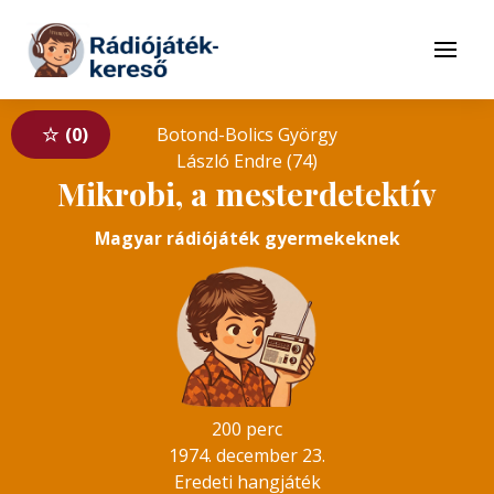
Tovább a navigációhoz
Tovább a tartalomhoz
Menü
0
Botond-Bolics György
László Endre (74)
Mikrobi, a mesterdetektív
Magyar rádiójáték gyermekeknek
200 perc
1974. december 23.
Eredeti hangjáték