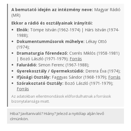
A bemutató idején az intézmény neve:
Magyar Rádió
(MR)
Ekkor a rádió és osztályainak irányítói:
Elnök:
Tömpe István (1962-1974) | Hárs István (1974-
1988);
Dokumentumműsorok műhelye:
Lékay Ottó
(1974);
Dramaturgia főrendező:
Cserés Miklós (1958-1981)
| Bozó László (1971-1979);
Forrás
Falurádió:
Simon Ferenc (1967-1988);
Gyerekosztály / Gyermekstúdió:
Derera Éva (1974);
Ifjúsági Osztály:
Faggyas Sándor (1968-1979);
Forrás
Szórakoztató Osztály:
Bozó László (1971-1979);
Forrás
Az adatokban ellentmondások előfordulhatnak a források
bizonytalansága miatt.
Hiba? Javítanivaló? Hiány? Jelezd a nyitólap alján levő
címünkön.