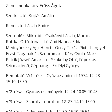
Zenei munkatárs: Erőss Ágota
Szerkesztő: Bujtás Amália
Rendezte: László Endre
Szereplők: Mikrobi – Csákányi László; Maron –
Ruttkai Ottó; Irina – Lóránd Hanna; Edda –
Mednyánszky Ági; Henri – Orczy Teréz; Pixi – Lengyel
Erzsi; Taganak és Szupramax – Kéry Gyula; Mark –
Petrik József; Amarillo – Szokolay Ottó; Főportás –
Szirmai Jenő; Géphang – Erdélyi György.
Bemutató: V/1. rész – Győz az android: 1974. 12. 23.
15:10-15:50,
V/2. rész – Gyanús események: 12. 24. 10:05-10:45,
V/3. rész – Zsarol a reprobot: 12. 27. 14:19-15:00,
V/4. rész – A denevér titka: 12. 30. 15:10-15:51,