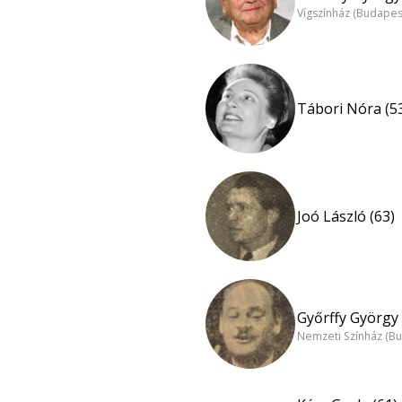
Vígszínház (Budapes
Tábori Nóra (5
Joó László (63)
Győrffy György 
Nemzeti Színház (B