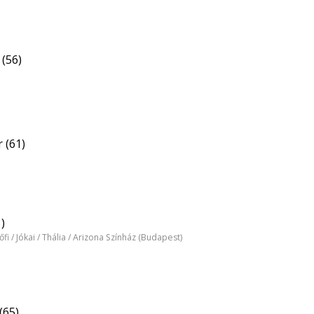
(56)
 (61)
)
tőfi / Jókai / Thália / Arizona Színház (Budapest)
(65)