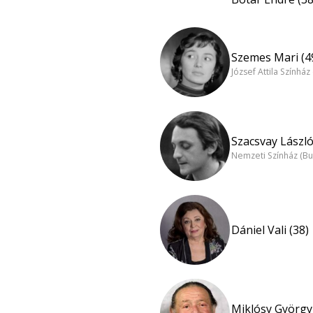
Szemes Mari (4
József Attila Színhá
Szacsvay László
Nemzeti Színház (B
Dániel Vali (38)
Miklósy György 