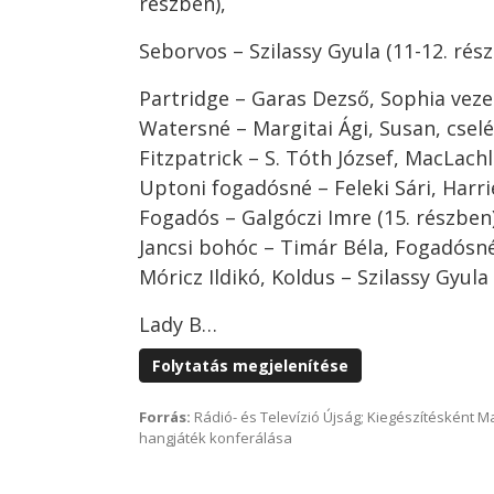
részben),
Seborvos – Szilassy Gyula (11-12. rész
Partridge – Garas Dezső, Sophia vezet
Watersné – Margitai Ági, Susan, csel
Fitzpatrick – S. Tóth József, MacLach
Uptoni fogadósné – Feleki Sári, Harri
Fogadós – Galgóczi Imre (15. részben
Jancsi bohóc – Timár Béla, Fogadósné 
Móricz Ildikó, Koldus – Szilassy Gyula 
Lady B…
Folytatás megjelenítése
Forrás:
Rádió- és Televízió Újság; Kiegészítésként 
hangjáték konferálása