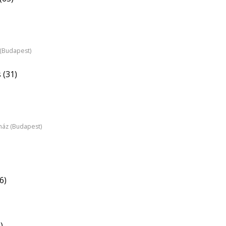
z (Budapest)
 (31)
nház (Budapest)
6)
)