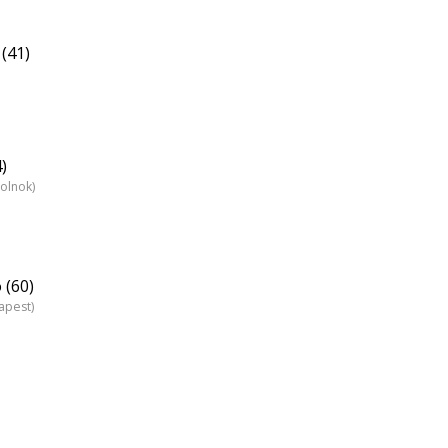
 (41)
)
zolnok)
 (60)
apest)