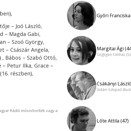
ben),
Győri Franciska
ője – Joó László,
éd – Magda Gabi,
lan – Szoó György,
Margitai Ági (44
et – Császár Angela,
Szigligeti Színház (S
) , Bábos – Szabó Ottó,
– Petur Ilka, Grace –
(16. részben),
Csákányi László
Vidám Színpad (Bud
Magyar Rádió műsorboríték vagy a
Lőte Attila (47)