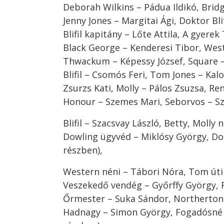
Deborah Wilkins – Pádua Ildikó, Bridg
Jenny Jones – Margitai Ági, Doktor Blif
Blifil kapitány – Lőte Attila, A gyer
Black George – Kenderesi Tibor, West
Thwackum – Képessy József, Square – 
Blifil – Csomós Feri, Tom Jones – Kal
Zsurzs Kati, Molly – Pálos Zsuzsa, Re
Honour – Szemes Mari, Seborvos – Szi
Blifil – Szacsvay László, Betty, Molly 
Dowling ügyvéd – Miklósy György, Dokt
részben),
Western néni – Tábori Nóra, Tom úti 
Veszekedő vendég – Győrffy György, 
Őrmester – Suka Sándor, Northerton 
Hadnagy – Simon György, Fogadósné –