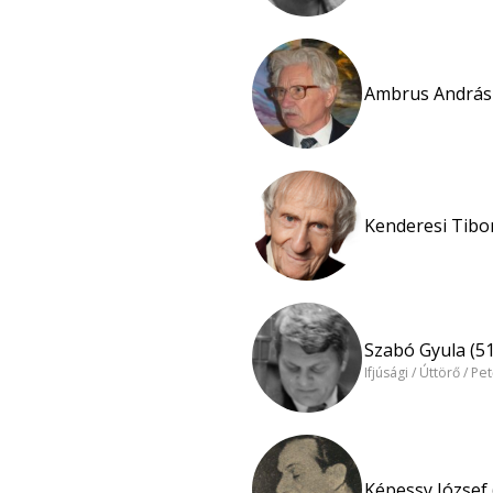
Ambrus András 
Kenderesi Tibor
Szabó Gyula (51
Ifjúsági / Úttörő / Pe
Képessy József 