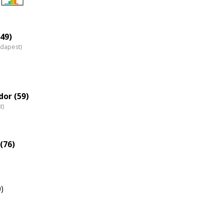
Életkori
eloszlás
nagyítása
(49)
udapest)
or (59)
t)
(76)
)