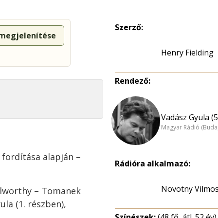
Szerző:
 megjelenítése
Henry Fielding
Rendező:
Vadász Gyula (5
Magyar Rádió (Buda
 fordítása alapján –
Rádióra alkalmazó:
Novotny Vilmo
 Allworthy – Tomanek
la (1. részben),
Színészek:
(48 fő, átl. 52 év)