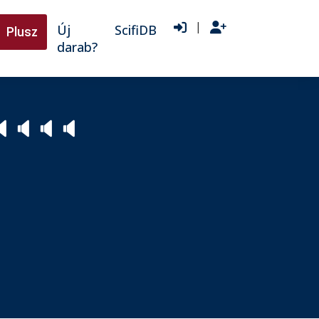
|
Új
ScifiDB
Plusz
darab?

🔈
🔈
🔈