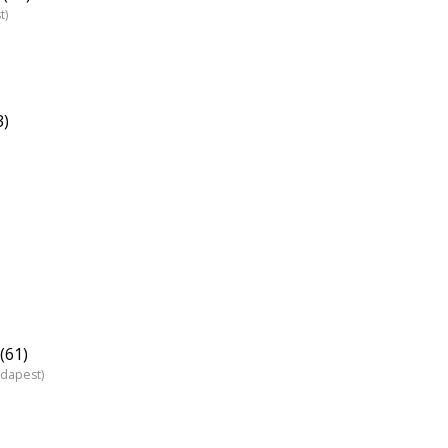
t)
3)
(61)
udapest)