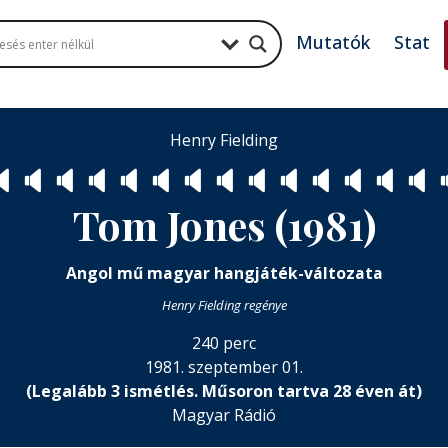
Mutatók
Stat
Henry Fielding

🔈
🔈
🔈
🔈
🔈
🔈
🔈
🔈
🔈
🔈
🔈
🔈
🔈

Tom Jones (1981)
Angol mű magyar hangjáték-változata
Henry Fielding regénye
240 perc
1981. szeptember 01.
(Legalább 3 ismétlés. Műsoron tartva 28 éven át)
Magyar Rádió