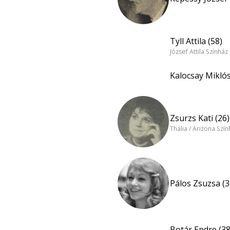
Tyll Attila (58)
József Attila Színhá
Kalocsay Miklós
Zsurzs Kati (26)
Thália / Arizona Szí
Pálos Zsuzsa (3
Botár Endre (38