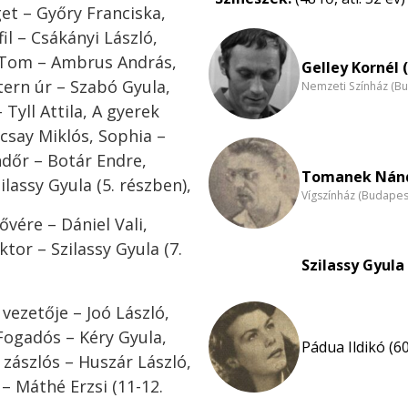
et – Győry Franciska,
il – Csákányi László,
ek Tom – Ambrus András,
Gelley Kornél 
ern úr – Szabó Gyula,
Nemzeti Színház (B
Tyll Attila, A gyerek
ocsay Miklós, Sophia –
ndőr – Botár Endre,
Tomanek Nánd
lassy Gyula (5. részben),
Vígszínház (Budapes
nővére – Dániel Vali,
or – Szilassy Gyula (7.
Szilassy Gyula 
vezetője – Joó László,
Fogadós – Kéry Gyula,
Pádua Ildikó (60
zászlós – Huszár László,
 Máthé Erzsi (11-12.