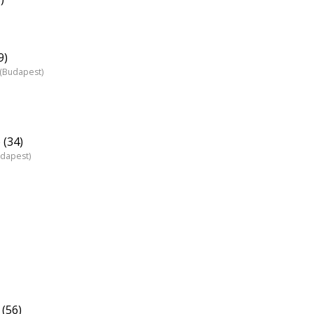
9)
z (Budapest)
 (34)
udapest)
(56)