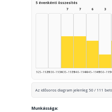
5 évenkénti összesítés
7
7
6
3
Színész, 1935–1939: 7
Színész, 1940–19
Színész, 1
Szí
1925–1929
1930–1934
1935–1939
1940–1944
1945–1949
1950–195
1
Az idősoros diagram jelenleg 50 / 111 betöl
Munkássága: