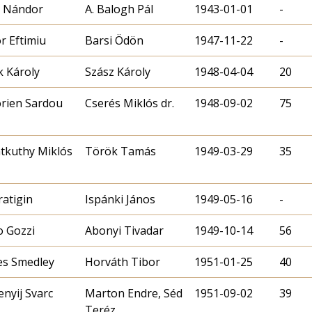
t Nándor
A. Balogh Pál
1943-01-01
-
or Eftimiu
Barsi Ödön
1947-11-22
-
k Károly
Szász Károly
1948-04-04
20
orien Sardou
Cserés Miklós dr.
1948-09-02
75
tkuthy Miklós
Török Tamás
1949-03-29
35
ratigin
Ispánki János
1949-05-16
-
o Gozzi
Abonyi Tivadar
1949-10-14
56
s Smedley
1951-01-25
40
enyij Svarc
Marton Endre, Séd
1951-09-02
39
Teréz