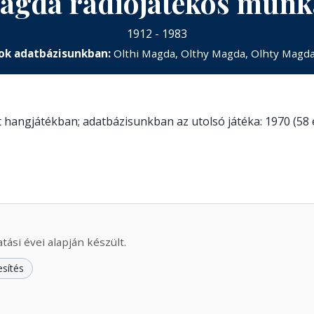
agda rádiójátékos mun
1912 - 1983
ok adatbázisunkban:
Olthi Magda, Olthy Magda, Olhty Magda
tt hangjátékban; adatbázisunkban az utolsó játéka: 1970 (58
ási évei alapján készült.
esítés