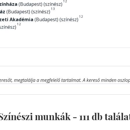
1
2
zínháza
(Budapest) (színész)
1
3
áz
(Budapest) (színész)
1
2
zeti Akadémia
(Budapest) (színész)
1
2
színész)
eresőt, megtalálja a megfelelő tartalmat. A kereső minden oszlop 
Színészi munkák -
111
db talála