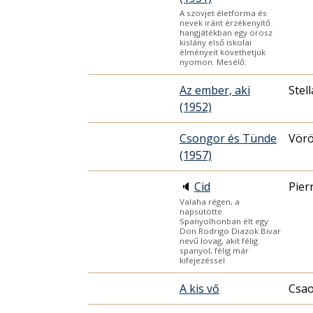
A szovjet életforma és
nevek iránt érzékenyítő
hangjátékban egy orosz
kislány első iskolai
élményeit követhetjük
nyomon. Mesélő:
Az ember, aki
Stel
(1952)
Csongor és Tünde
Vörö
(1957)
🔈
Cid
Pier
Valaha régen, a
napsütötte
Spanyolhonban élt egy
Don Rodrigo Diazok Bivar
nevű lovag, akit félig
spanyol, félig már
kifejezéssel
A kis vő
Csao