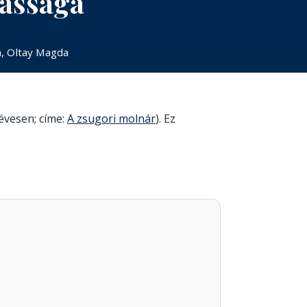
kássága
, Oltay Magda
 évesen; címe:
A zsugori molnár
). Ez