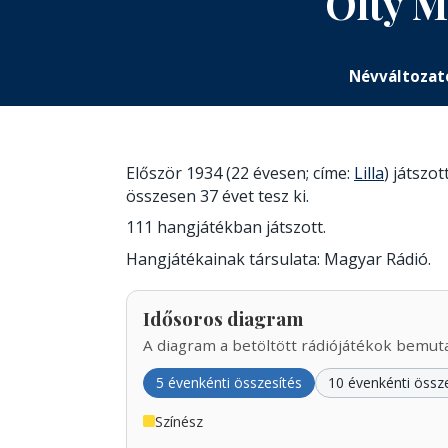
Olty M
Névváltozat
Először 1934 (22 évesen; címe:
Lilla
) játszo
összesen 37 évet tesz ki.
111 hangjátékban játszott.
Hangjátékainak társulata: Magyar Rádió.
Idősoros diagram
A diagram a betöltött rádiójátékok bemutat
5 évenkénti összesítés
10 évenkénti össz
Színész