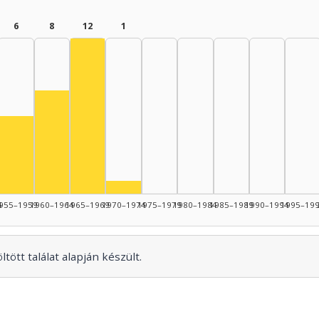
6
8
12
1
Színész, 1965–1969: 12
Színész, 1960–1964: 8
44: 7
945–1949: 6
Színész, 1955–1959: 6
nész, 1950–1954: 3
Színész, 1970–1974: 1
4
955–1959
1960–1964
1965–1969
1970–1974
1975–1979
1980–1984
1985–1989
1990–1994
1995–19
tött találat alapján készült.