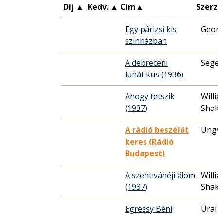
Díj
▲
Kedv.
▲
Cím
▲
Szerz
Egy párizsi kis
Geor
színházban
A debreceni
Sege
lunátikus (1936)
Ahogy tetszik
Will
(1937)
Sha
A rádió beszélőt
Ungv
keres (Rádió
Budapest)
A szentivánéji álom
Will
(1937)
Sha
Egressy Béni
Urai