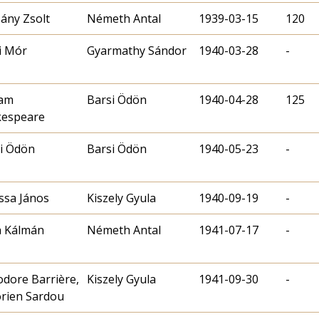
ány Zsolt
Németh Antal
1939-03-15
120
i Mór
Gyarmathy Sándor
1940-03-28
-
iam
Barsi Ödön
1940-04-28
125
kespeare
i Ödön
Barsi Ödön
1940-05-23
-
ssa János
Kiszely Gyula
1940-09-19
-
h Kálmán
Németh Antal
1941-07-17
-
dore Barrière,
Kiszely Gyula
1941-09-30
-
orien Sardou