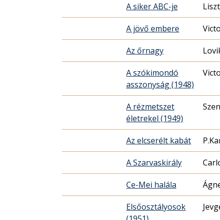
A siker ABC-je
Lisz
A jövő embere
Vict
Az őrnagy
Lovi
A szókimondó
Vict
asszonyság (1948)
A rézmetszet
Szen
életrekel (1949)
Az elcserélt kabát
P.Ka
A Szarvaskirály
Carl
Ce-Mei halála
Ágne
Elsőosztályosok
Jevg
(1951)