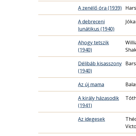
A zenélő óra (1939)
Hars
A debreceni
Jóka
lunátikus (1940)
Ahogy tetszik
Will
(1940)
Sha
Délibáb kisasszony
Bars
(1940)
Az új mama
Bala
A király házasodik
Tót
(1941)
Az idegesek
Théo
Vict