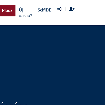
|
Új
ScifiDB
Plusz
darab?