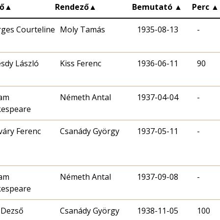
ő
▲
Rendező
▲
Bemutató
▲
Perc
▲
ges Courteline
Moly Tamás
1935-08-13
-
sdy László
Kiss Ferenc
1936-06-11
90
iam
Németh Antal
1937-04-04
-
kespeare
áry Ferenc
Csanády György
1937-05-11
-
iam
Németh Antal
1937-09-08
-
kespeare
 Dezső
Csanády György
1938-11-05
100