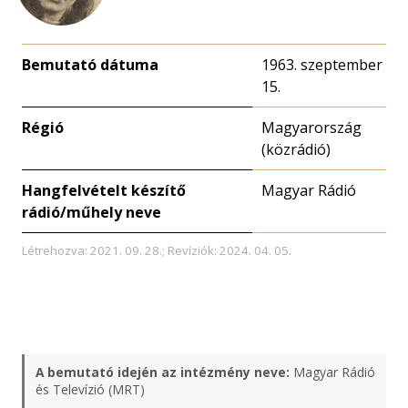
Bemutató dátuma
1963. szeptember
15.
Régió
Magyarország
(közrádió)
Hangfelvételt készítő
Magyar Rádió
rádió/műhely neve
Létrehozva: 2021. 09. 28.; Revíziók: 2024. 04. 05.
A bemutató idején az intézmény neve:
Magyar Rádió
és Televízió (MRT)