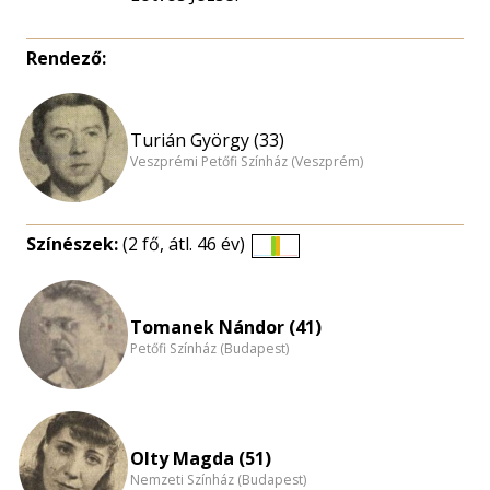
Rendező:
Turián György (33)
Veszprémi Petőfi Színház (Veszprém)
Színészek:
(2 fő, átl. 46 év)
Életkori
eloszlás
nagyítása
Tomanek Nándor (41)
Petőfi Színház (Budapest)
Olty Magda (51)
Nemzeti Színház (Budapest)