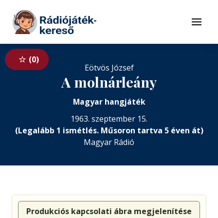
Tovább a navigációhoz
Tovább a tartalomhoz
Menü
0
Eötvös József
A molnárleány
Magyar hangjáték
1963. szeptember 15.
(Legalább 1 ismétlés. Műsoron tartva 5 éven át)
Magyar Rádió
Produkciós kapcsolati ábra megjelenítése