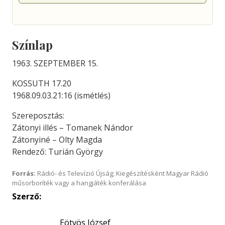
Színlap
1963. SZEPTEMBER 15.
KOSSUTH 17.20
1968.09.03.21:16 (ismétlés)
Szereposztás:
Zátonyi illés – Tomanek Nándor
Zátonyiné – Olty Magda
Rendező: Turián György
Forrás:
Rádió- és Televízió Újság; Kiegészítésként Magyar Rádió
műsorboríték vagy a hangjáték konferálása
Szerző:
Eötvös József