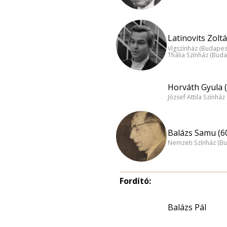
Latinovits Zoltá
Vígszínház (Budapes
Thália Színház (Buda
Horváth Gyula (
József Attila Színhá
Balázs Samu (6
Nemzeti Színház (B
Fordító:
Balázs Pál