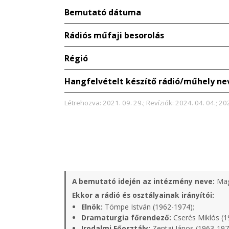
Bemutató dátuma
Rádiós műfaji besorolás
Régió
Hangfelvételt készítő rádió/műhely ne
Létrehozva: 2021. 09. 29.; Revíziók: 2024. 04. 04.; 20
A bemutató idején az intézmény neve:
Mag
Ekkor a rádió és osztályainak irányítói:
Elnök:
Tömpe István (1962-1974);
Dramaturgia főrendező:
Cserés Miklós (1
Irodalmi Főosztály:
Zentai János (1963-197