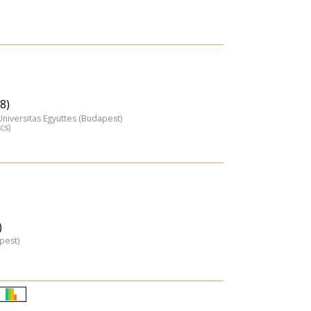
8)
Universitas Együttes (Budapest)
cs)
)
pest)
Életkori