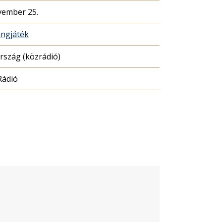
vember 25.
ngjáték
szág (közrádió)
Rádió