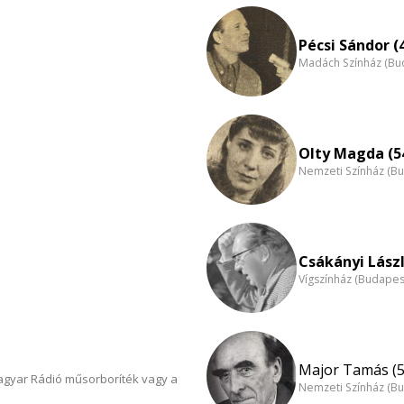
Pécsi Sándor (
Madách Színház (Bu
Olty Magda (5
Nemzeti Színház (B
Csákányi Lászl
Vígszínház (Budapes
Major Tamás (5
Magyar Rádió műsorboríték vagy a
Nemzeti Színház (B