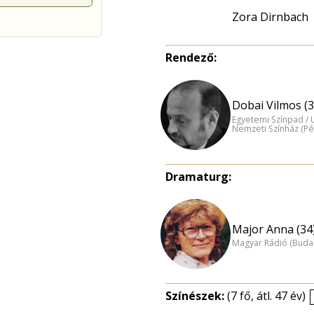
Zora Dirnbach
Rendező:
Dobai Vilmos (3
Egyetemi Színpad / 
Nemzeti Színház (Pé
Dramaturg:
Major Anna (34
Magyar Rádió (Buda
Színészek:
(7 fő, átl. 47 év)