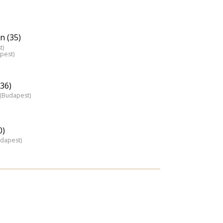
n (35)
t)
pest)
36)
z (Budapest)
0)
udapest)