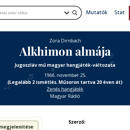
Mutatók
Stat
Zora Dirnbach
Alkhimon almája
♪
♫
Jugoszláv mű magyar hangjáték-változata
♬
♬
♪
1966. november 25.
♩
♫
(Legalább 2 ismétlés. Műsoron tartva 20 éven át)
Zenés hangjáték
Magyar Rádió
Szerző:
 megjelenítése