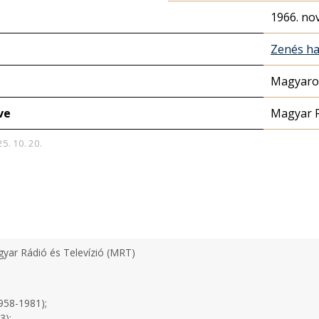
1966. no
Zenés ha
Magyaror
ve
Magyar 
25. 10. 20.
yar Rádió és Televízió (MRT)
958-1981);
3);