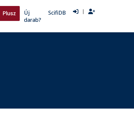
|
Új
ScifiDB
Plusz
darab?