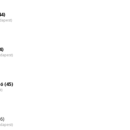
eloszlás
nagyítása
44)
dapest)
4)
udapest)
ó (45)
t)
6)
udapest)