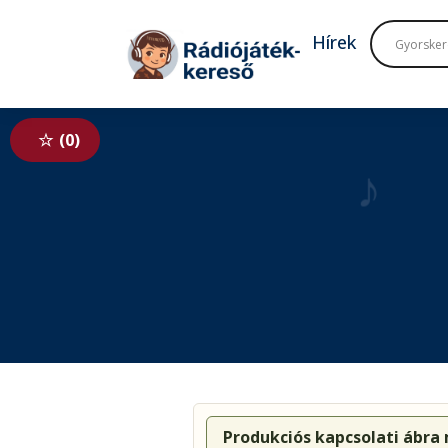
Tovább a navigációhoz
Tovább a tartalomhoz
Hírek
0
♪
Produkciós kapcsolati ábra