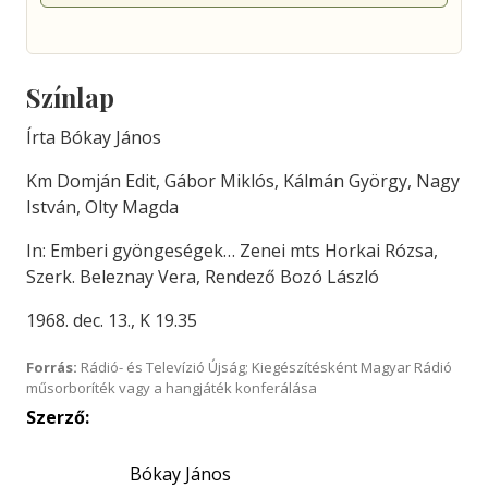
Színlap
Írta Bókay János
Km Domján Edit, Gábor Miklós, Kálmán György, Nagy
István, Olty Magda
In: Emberi gyöngeségek… Zenei mts Horkai Rózsa,
Szerk. Beleznay Vera, Rendező Bozó László
1968. dec. 13., K 19.35
Forrás:
Rádió- és Televízió Újság; Kiegészítésként Magyar Rádió
műsorboríték vagy a hangjáték konferálása
Szerző:
Bókay János