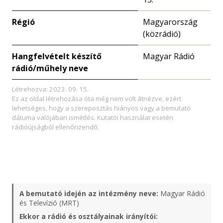
Régió
Magyarország
(közrádió)
Hangfelvételt készítő
Magyar Rádió
rádió/műhely neve
Létrehozva: 2023. 09. 15.
Ez az oldal létrehozása óta még nem volt átnézve, ezért
lehetséges, hogy a szereposztás hiányos vagy a bemutató
dátuma valójában ismétlés. Kutatói használat esetén
rádióújságból ellenőrizendő.
A bemutató idején az intézmény neve:
Magyar Rádió
és Televízió (MRT)
Ekkor a rádió és osztályainak irányítói: