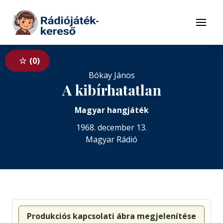
Tovább a navigációhoz
Tovább a tartalomhoz
Menü
0
Bókay János
A kibírhatatlan
Magyar hangjáték
1968. december 13.
Magyar Rádió
Produkciós kapcsolati ábra megjelenítése