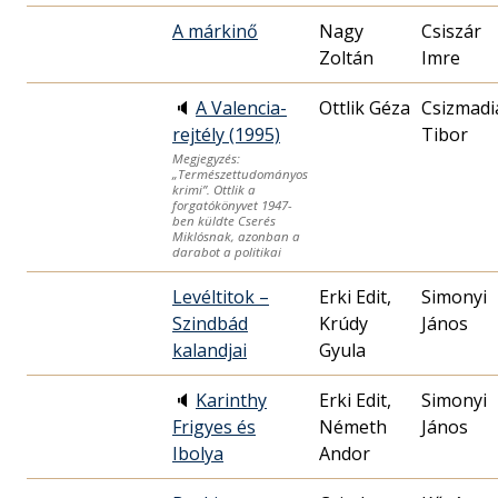
A márkinő
Nagy
Csiszár
Zoltán
Imre
🔈
A Valencia-
Ottlik Géza
Csizmadi
rejtély (1995)
Tibor
Megjegyzés:
„Természettudományos
krimi”. Ottlik a
forgatókönyvet 1947-
ben küldte Cserés
Miklósnak, azonban a
darabot a politikai
Levéltitok –
Erki Edit,
Simonyi
Szindbád
Krúdy
János
kalandjai
Gyula
🔈
Karinthy
Erki Edit,
Simonyi
Frigyes és
Németh
János
Ibolya
Andor