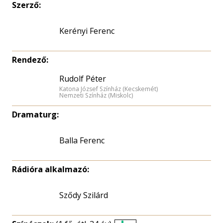
Szerző:
Kerényi Ferenc
Rendező:
Rudolf Péter
Katona József Színház (Kecskemét)
Nemzeti Színház (Miskolc)
Dramaturg:
Balla Ferenc
Rádióra alkalmazó:
Sződy Szilárd