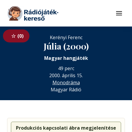
Tovább a navigációhoz
Tovább a tartalomhoz
Menü
0
Kerényi Ferenc
Júlia (2000)
Magyar hangjáték
49 perc
2000. április 15.
Monodráma
Magyar Rádió
Produkciós kapcsolati ábra megjelenítése