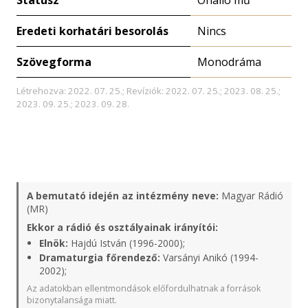
Státusz
Önálló mű
Eredeti korhatári besorolás
Nincs
Szövegforma
Monodráma
Létrehozva: 2022. 07. 25.; Revíziók: 2022. 07. 25.; 2023. 08. 25.;
2023. 09. 25.; 2023. 09. 28.
A bemutató idején az intézmény neve:
Magyar Rádió
(MR)
Ekkor a rádió és osztályainak irányítói:
Elnök:
Hajdú István (1996-2000);
Dramaturgia főrendező:
Varsányi Anikó (1994-
2002);
Az adatokban ellentmondások előfordulhatnak a források
bizonytalansága miatt.