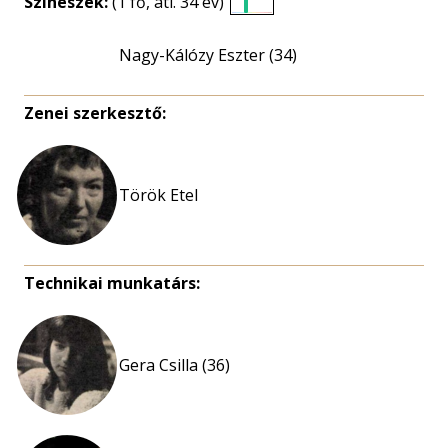
Színészek:
(1 fő, átl. 34 év)
Életkori
eloszlás
Nagy-Kálózy Eszter (34)
nagyítása
Zenei szerkesztő:
Török Etel
Technikai munkatárs:
Gera Csilla (36)