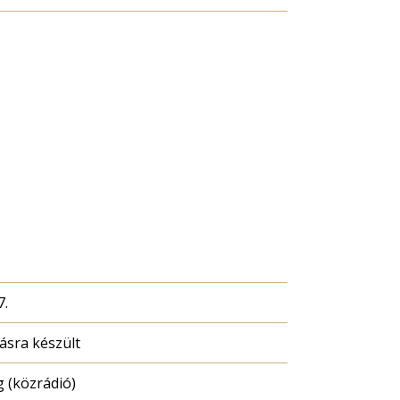
7.
sra készült
 (közrádió)