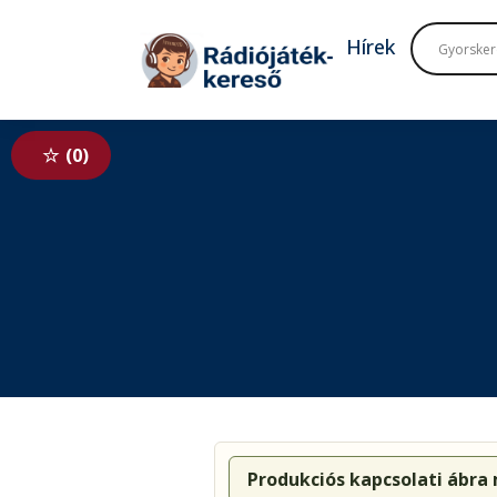
Tovább a navigációhoz
Tovább a tartalomhoz
Hírek
0
Produkciós kapcsolati ábra