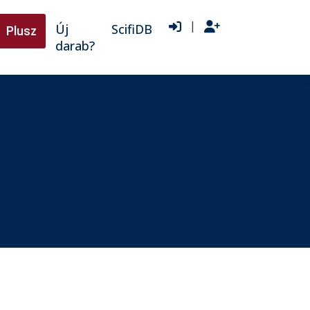
|
Új
ScifiDB
Plusz
darab?