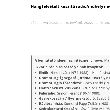
Hangfelvételt készítő rádió/műhely ne
Létrehozva: 2022. 09. 15.; Revíziók: 2022. 09. 15.; 20
A bemutató idején az intézmény neve:
Mag
Ekkor a rádió és osztályainak irányítói:
Elnök:
Hárs István (1974-1988) | Hajdú Istvá
Dramaturg-igazgató (Drámai Osztály):
B
Dramaturgia főrendező:
Bozó László (19
Elektroakusztikus Zenei Stúdió:
Decsényi
Falurádió:
Simon Ferenc (1967-1988);
Gyerekosztály / Gyermekstúdió:
Szabó Év
Rádiószínház:
Sumonyi Papp Zoltán (1988-
Szórakoztató Osztály:
László György (198