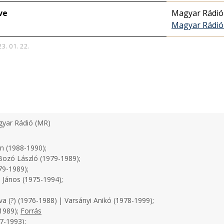
ve
Magyar Rádió
Magyar Rádió 
23. 01. 22.
yar Rádió (MR)
n (1988-1990);
ozó László (1979-1989);
79-1989);
 János (1975-1994);
a (?) (1976-1988) | Varsányi Anikó (1978-1999);
1989);
Forrás
7-1993);