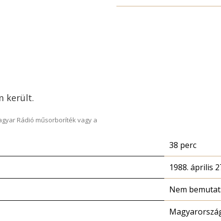
 került.
Magyar Rádió műsorboríték vagy a
38 perc
1988. április 2
Nem bemutatá
Magyarország