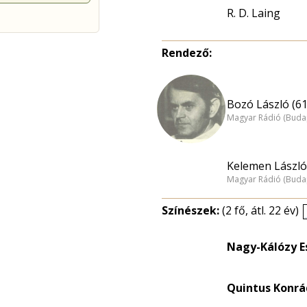
R. D. Laing
Rendező:
Bozó László (61
Magyar Rádió (Buda
Kelemen László
Magyar Rádió (Buda
Színészek:
(2 fő, átl. 22 év)
Nagy-Kálózy Es
Quintus Konrá