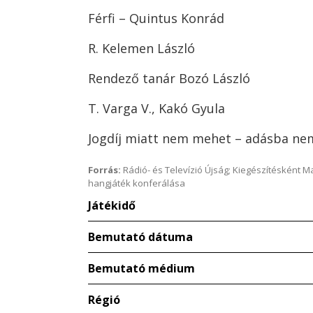
Férfi – Quintus Konrád
R. Kelemen László
Rendező tanár Bozó László
T. Varga V., Kakó Gyula
Jogdíj miatt nem mehet – adásba nem
Forrás:
Rádió- és Televízió Újság; Kiegészítésként 
hangjáték konferálása
Játékidő
Bemutató dátuma
Bemutató médium
Régió