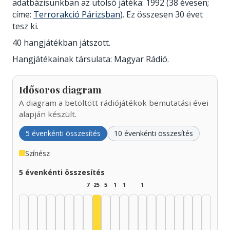
adatbázisunkban az utolsó játéka: 1992 (38 évesen;
címe:
Terrorakció Párizsban
). Ez összesen 30 évet
tesz ki.
40 hangjátékban játszott.
Hangjátékainak társulata: Magyar Rádió.
Idősoros diagram
A diagram a betöltött rádiójátékok bemutatási évei
alapján készült.
5 évenkénti összesítés
10 évenkénti összesítés
Színész
5 évenkénti összesítés
7
25
5
1
1
1