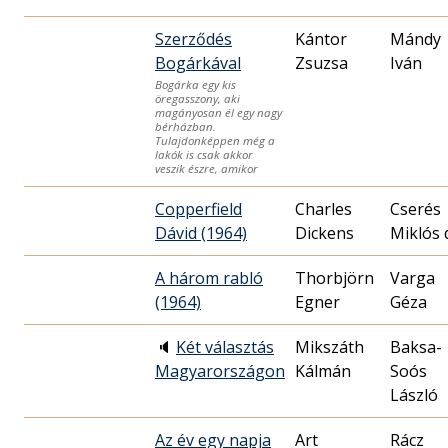
Szerződés
Kántor
Mándy
Bogárkával
Zsuzsa
Iván
Bogárka egy kis
öregasszony, aki
magányosan él egy nagy
bérházban.
Tulajdonképpen még a
lakók is csak akkor
veszik észre, amikor
Copperfield
Charles
Cserés
Dávid (1964)
Dickens
Miklós 
A három rabló
Thorbjörn
Varga
(1964)
Egner
Géza
🔈
Két választás
Mikszáth
Baksa-
Magyarországon
Kálmán
Soós
László
Az év egy napja
Art
Rácz