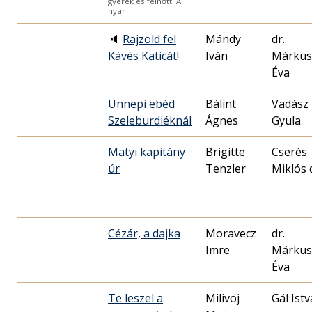
gyerek és felnőtt. A
nyar
🔈
Rajzold fel
Mándy
dr.
Kávés Katicát!
Iván
Márkus
Éva
Ünnepi ebéd
Bálint
Vadász
Szeleburdiéknál
Ágnes
Gyula
Matyi kapitány
Brigitte
Cserés
úr
Tenzler
Miklós 
Cézár, a dajka
Moravecz
dr.
Imre
Márkus
Éva
Te leszel a
Milivoj
Gál Ist