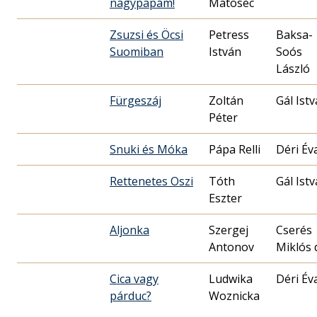
nagypapám!
Matosec
Zsuzsi és Öcsi
Petress
Baksa-
Suomiban
István
Soós
László
Fürgeszáj
Zoltán
Gál Ist
Péter
Snuki és Móka
Pápa Relli
Déri Év
Rettenetes Oszi
Tóth
Gál Ist
Eszter
Aljonka
Szergej
Cserés
Antonov
Miklós 
Cica vagy
Ludwika
Déri Év
párduc?
Woznicka