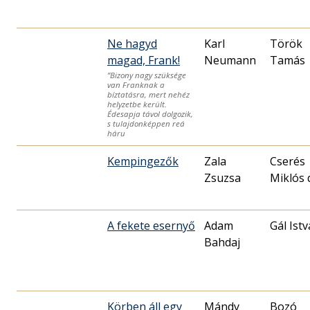
Ne hagyd
Karl
Török
magad, Frank!
Neumann
Tamás
”Bizony nagy szüksége
van Franknak a
bíztatásra, mert nehéz
helyzetbe került.
Édesapja távol dolgozik,
s tulajdonképpen reá
háru
Kempingezők
Zala
Cserés
Zsuzsa
Miklós 
A fekete esernyő
Adam
Gál Ist
Bahdaj
Körben áll egy
Mándy
Bozó