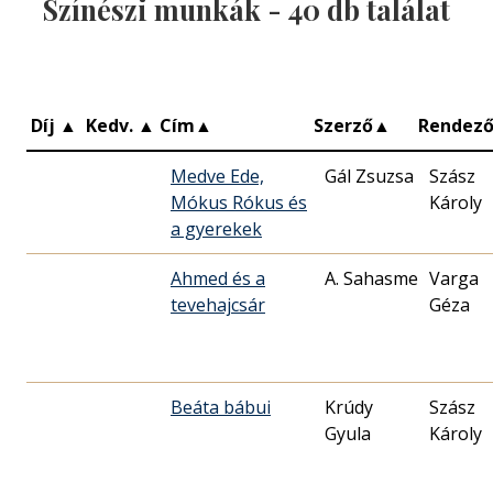
Színészi munkák -
40
db találat
Díj
▲
Kedv.
▲
Cím
▲
Szerző
▲
Rendez
Medve Ede,
Gál Zsuzsa
Szász
Mókus Rókus és
Károly
a gyerekek
Ahmed és a
A. Sahasme
Varga
tevehajcsár
Géza
Beáta bábui
Krúdy
Szász
Gyula
Károly