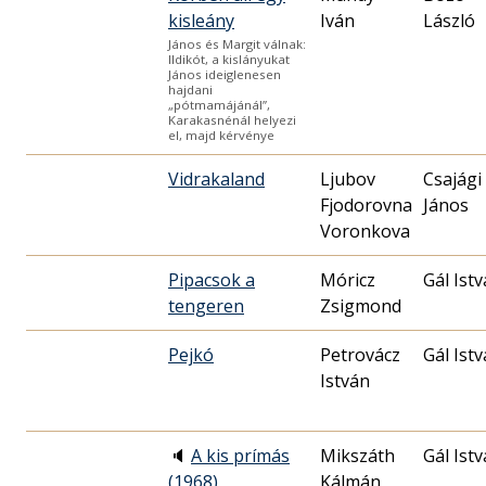
kisleány
Iván
László
János és Margit válnak:
Ildikót, a kislányukat
János ideiglenesen
hajdani
„pótmamájánál”,
Karakasnénál helyezi
el, majd kérvénye
Vidrakaland
Ljubov
Csajági
Fjodorovna
János
Voronkova
Pipacsok a
Móricz
Gál Ist
tengeren
Zsigmond
Pejkó
Petrovácz
Gál Ist
István
🔈
A kis prímás
Mikszáth
Gál Ist
(1968)
Kálmán