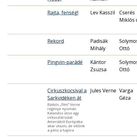
Rajta, fenség!
Lev Kasszil
Cserés
Miklós 
Rekord
Padisák
Solymo
Mihály
Ottó
Pingvin-parádé
Kántor
Solymo
Zsuzsa
Ottó
Cirkuszkocsival a
Jules Verne
Varga
Sarkvidéken át
Géza
Rádiós „film” Verne
regénye nyomán.
Kalandos úton egy
cirkusztársulat
Ameriából Európába
akar utazni, de eltűnik
a pénz a hajóra