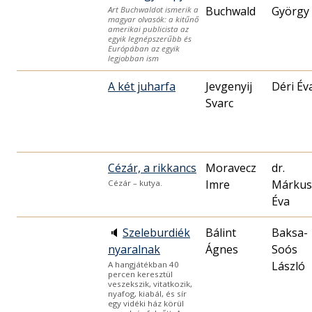
Buchwald
György
Art Buchwaldot ismerik a
magyar olvasók: a kitűnő
amerikai publicista az
egyik legnépszerűbb és
Európában az egyik
legjobban ism
A két juharfa
Jevgenyij
Déri Év
Svarc
Cézár, a rikkancs
Moravecz
dr.
Imre
Márkus
Cézár – kutya.
Éva
🔈
Szeleburdiék
Bálint
Baksa-
nyaralnak
Ágnes
Soós
László
A hangjátékban 40
percen keresztül
veszekszik, vitatkozik,
nyafog, kiabál, és sír
egy vidéki ház körül