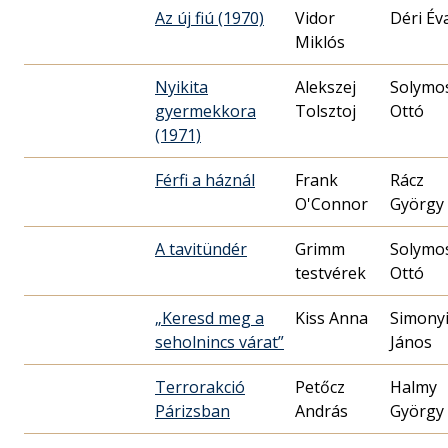
Az új fiú (1970)
Vidor
Déri Év
Miklós
Nyikita
Alekszej
Solymo
gyermekkora
Tolsztoj
Ottó
(1971)
Férfi a háznál
Frank
Rácz
O'Connor
György
A tavitündér
Grimm
Solymo
testvérek
Ottó
„Keresd meg a
Kiss Anna
Simony
seholnincs várat”
János
Terrorakció
Petőcz
Halmy
Párizsban
András
György