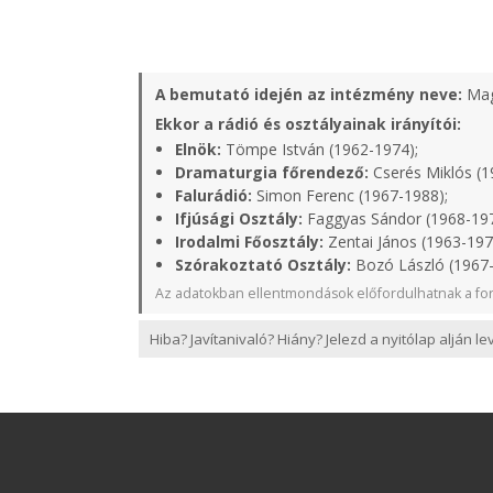
A bemutató idején az intézmény neve:
Mag
Ekkor a rádió és osztályainak irányítói:
Elnök:
Tömpe István (1962-1974);
Dramaturgia főrendező:
Cserés Miklós (1
Falurádió:
Simon Ferenc (1967-1988);
Ifjúsági Osztály:
Faggyas Sándor (1968-19
Irodalmi Főosztály:
Zentai János (1963-197
Szórakoztató Osztály:
Bozó László (1967-
Az adatokban ellentmondások előfordulhatnak a for
Hiba? Javítanivaló? Hiány? Jelezd a nyitólap alján l