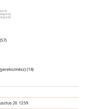
pest)
udapest)
udapest)
(57)
gyerekszínész) (14)
usztus 20. 12:59