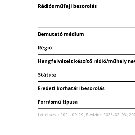
Rádiós műfaji besorolás
Bemutató médium
Régió
Hangfelvételt készítő rádió/műhely ne
Státusz
Eredeti korhatári besorolás
Forrásmű típusa
Létrehozva: 2021. 09. 29.; Revíziók: 2023. 02. 03.; 202