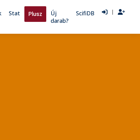
|
k
Stat
Új
ScifiDB
Plusz
darab?