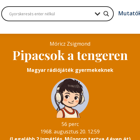
Mutató
Móricz Zsigmond
Pipacsok a tengeren
Magyar rádiójáték gyermekeknek
56 perc
1968. augusztus 20. 12:59
(Legalább 2 ismétlés. Műsoron tartva 4 éven át)