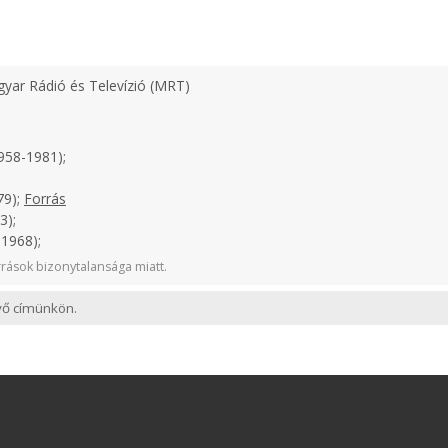
yar Rádió és Televízió (MRT)
958-1981);
79);
Forrás
3);
1968);
rások bizonytalansága miatt.
evő címünkön.