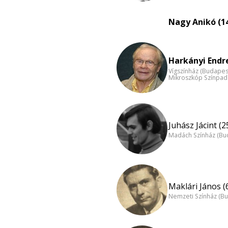
Nagy Anikó (1
Harkányi Endre
Vígszínház (Budapes
Mikroszkóp Színpad
Juhász Jácint (2
Madách Színház (Bu
Maklári János (
Nemzeti Színház (B