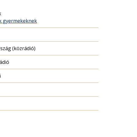
k
ék gyermekeknek
szág (közrádió)
ádió
ű