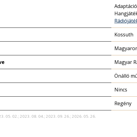
Adaptáció
Hangjáté
Rádióját
Kossuth
Magyaror
ve
Magyar R
Önálló m
Nincs
Regény
3. 05. 02.; 2023. 08. 04.; 2023. 09. 26.; 2026. 05. 26.