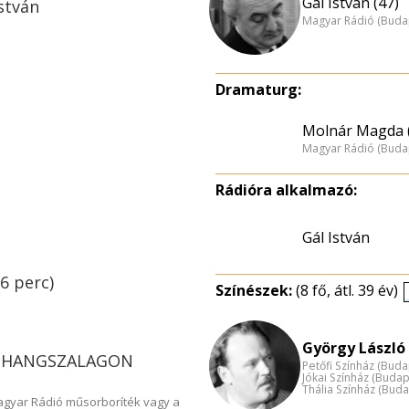
Gál István (47)
stván
Magyar Rádió (Buda
Dramaturg:
Molnár Magda 
Magyar Rádió (Buda
Rádióra alkalmazó:
Gál István
6 perc)
Színészek:
(8 fő, átl. 39 év)
György László 
SOK HANGSZALAGON
Petőfi Színház (Buda
Jókai Színház (Budap
Thália Színház (Buda
Magyar Rádió műsorboríték vagy a