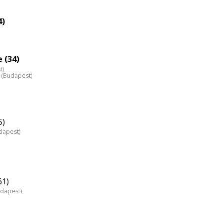
4)
 (34)
t)
 (Budapest)
5)
dapest)
61)
udapest)