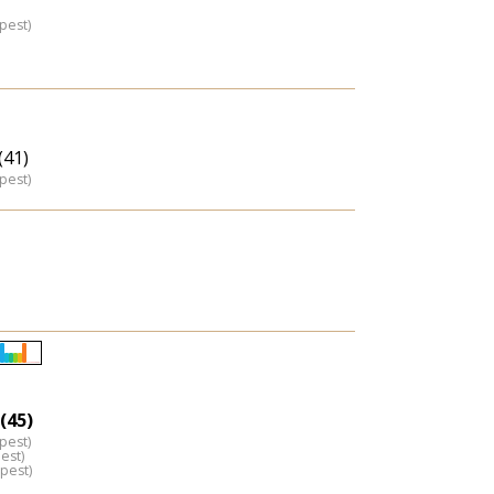
pest)
(41)
pest)
Életkori
eloszlás
(45)
nagyítása
pest)
est)
pest)