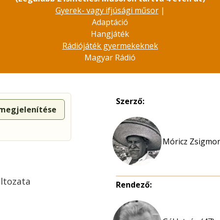
Gyerek- vagy ifjúsági műsor
|
Adaptáció
Hangjáték
Rádiójáték gyermekeknek
Magyar Rádió
Szerző:
 megjelenítése
Móricz Zsigmo
ltozata
Rendező: