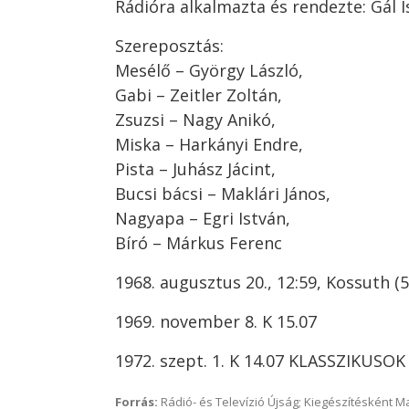
Rádióra alkalmazta és rendezte: Gál I
Szereposztás:
Mesélő – György László,
Gabi – Zeitler Zoltán,
Zsuzsi – Nagy Anikó,
Miska – Harkányi Endre,
Pista – Juhász Jácint,
Bucsi bácsi – Maklári János,
Nagyapa – Egri István,
Bíró – Márkus Ferenc
1968. augusztus 20., 12:59, Kossuth (5
1969. november 8. K 15.07
1972. szept. 1. K 14.07 KLASSZIKU
Forrás:
Rádió- és Televízió Újság; Kiegészítésként 