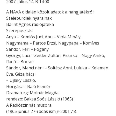
2007. július 14. B 14.00
A NAVA oldalán közölt adatok a hangjátékról:
Szeleburdiék nyaralnak
Bálint Ágnes rádiójátéka
Szereposztás:
Anyu – Komlós Juci, Apu – Viola Mihály,
Nagymama – Pártos Erzsi, Nagypapa – Komíves
Sándor, Feri – Pogány
György, Laci – Zeitler Zoltán, Picurka – Nagy Anikó,
Radó – Bocsor
Sándor, Manci néni – Soltész Anni, Luluka – Kelemen
Éva, Géza bácsi
– Ujlaky László,
Horgász – Baló Elemér
Dramaturg: Molnár Magda
rendezo: Baksa Soós László (1965)
A Rádiószínház musora
(1965.június 27-i adás ism.)+2001.7.8.