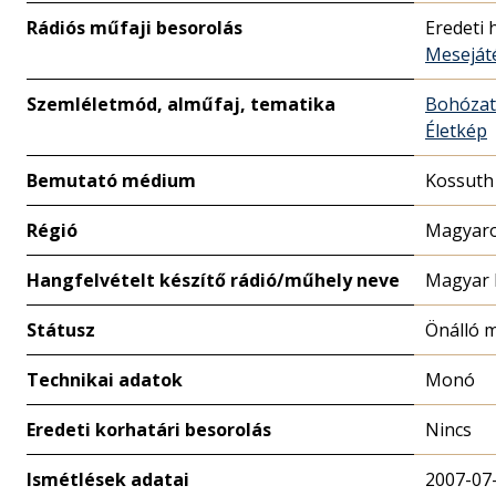
Rádiós műfaji besorolás
Eredeti 
Meseját
Szemléletmód, alműfaj, tematika
Bohózat
Életkép
Bemutató médium
Kossuth
Régió
Magyaro
Hangfelvételt készítő rádió/műhely neve
Magyar 
Státusz
Önálló 
Technikai adatok
Monó
Eredeti korhatári besorolás
Nincs
Ismétlések adatai
2007-07