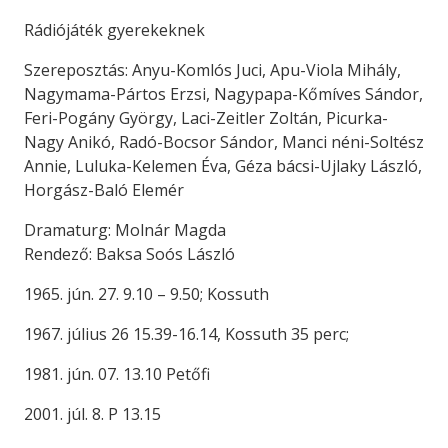
Rádiójáték gyerekeknek
Szereposztás: Anyu-Komlós Juci, Apu-Viola Mihály,
Nagymama-Pártos Erzsi, Nagypapa-Kőmíves Sándor,
Feri-Pogány György, Laci-Zeitler Zoltán, Picurka-
Nagy Anikó, Radó-Bocsor Sándor, Manci néni-Soltész
Annie, Luluka-Kelemen Éva, Géza bácsi-Ujlaky László,
Horgász-Baló Elemér
Dramaturg: Molnár Magda
Rendező: Baksa Soós László
1965. jún. 27. 9.10 – 9.50; Kossuth
1967. július 26 15.39-16.14, Kossuth 35 perc;
1981. jún. 07. 13.10 Petőfi
2001. júl. 8. P 13.15