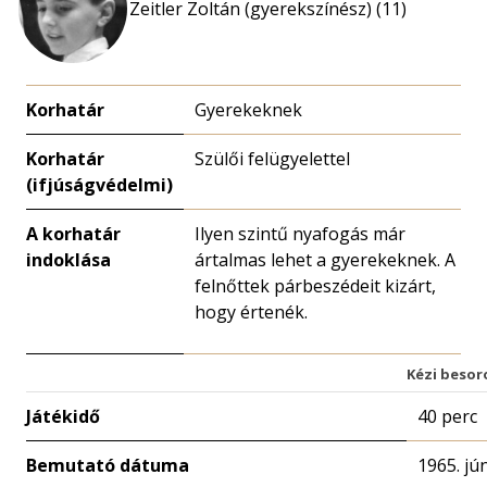
Zeitler Zoltán (gyerekszínész) (11)
Korhatár
Gyerekeknek
Korhatár
Szülői felügyelettel
(ifjúságvédelmi)
A korhatár
Ilyen szintű nyafogás már
indoklása
ártalmas lehet a gyerekeknek. A
felnőttek párbeszédeit kizárt,
hogy értenék.
Kézi besor
Játékidő
40 perc
Bemutató dátuma
1965. jú