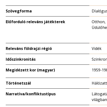
Szövegforma
DIalógu
Előforduló releváns játékterek
Otthon,
Üdülőhe
Releváns földrajzi régió
Vidék
Időszinkronitás
Szinkro
Megidézett kor (magyar)
1959-19
Történetszál
Hálózat
Narratíva/konfliktustípus
Látogat
világban