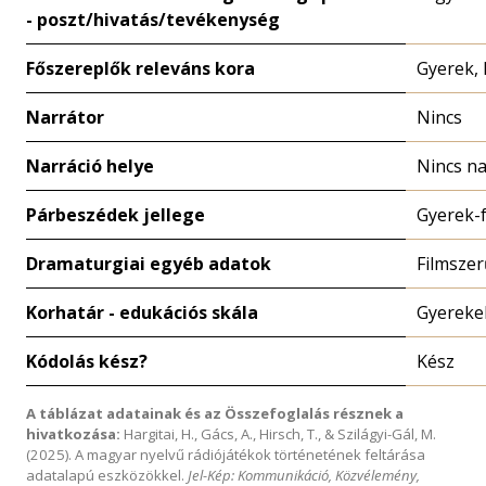
- poszt/hivatás/tevékenység
Főszereplők releváns kora
Gyerek,
Narrátor
Nincs
Narráció helye
Nincs na
Párbeszédek jellege
Gyerek-f
Dramaturgiai egyéb adatok
Filmszer
Korhatár - edukációs skála
Gyereke
Kódolás kész?
Kész
A táblázat adatainak és az Összefoglalás résznek a
hivatkozása:
Hargitai, H., Gács, A., Hirsch, T., & Szilágyi-Gál, M.
(2025). A magyar nyelvű rádiójátékok történetének feltárása
adatalapú eszközökkel.
Jel-Kép: Kommunikáció, Közvélemény,