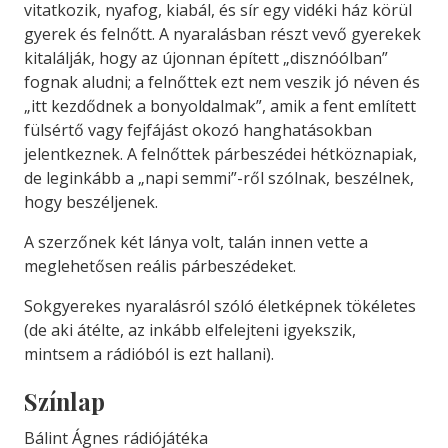
vitatkozik, nyafog, kiabál, és sír egy vidéki ház körül
gyerek és felnőtt. A nyaralásban részt vevő gyerekek
kitalálják, hogy az újonnan épített „disznóólban”
fognak aludni; a felnőttek ezt nem veszik jó néven és
„itt kezdődnek a bonyoldalmak”, amik a fent említett
fülsértő vagy fejfájást okozó hanghatásokban
jelentkeznek. A felnőttek párbeszédei hétköznapiak,
de leginkább a „napi semmi”-ről szólnak, beszélnek,
hogy beszéljenek.
A szerzőnek két lánya volt, talán innen vette a
meglehetősen reális párbeszédeket.
Sokgyerekes nyaralásról szóló életképnek tökéletes
(de aki átélte, az inkább elfelejteni igyekszik,
mintsem a rádióból is ezt hallani).
Színlap
Bálint Ágnes rádiójátéka