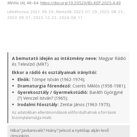
Média
, (4), 48–64.
https://doi.org/10.20520/JEL-KEP.2025.4.49
Létrehozva: 2021. 09. 29.; Revíziók: 2023. 01. 29.; 2023. 08. 23.;
2023. 09. 01.; 2023. 12. 22.; 2024. 04. 11.
A bemutató idején az intézmény neve:
Magyar Rádió
és Televízió (MRT)
Ekkor a rádió és osztályainak irányítói:
Elnök:
Tömpe István (1962-1974);
Dramaturgia főrendező:
Cserés Miklós (1958-1981);
Gyerekosztály / Gyermekstúdió:
Baráth Györgyné
(?) Venczel István? (1965);
Irodalmi Főosztály:
Zentai János (1963-1973);
Az adatokban ellentmondások előfordulhatnak a források
bizonytalansága miatt.
Hiba? Javítanivaló? Hiány? Jelezd a nyitólap alján levő
címünkön.