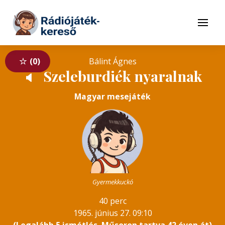
Tovább a navigációhoz
Tovább a tartalomhoz
Menü
0
Bálint Ágnes
Szeleburdiék nyaralnak
🔈
Magyar mesejáték
Gyermekkuckó
40 perc
1965. június 27. 09:10