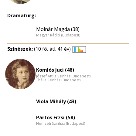
Dramaturg:
Molnár Magda (38)
Magyar Rádió (Budapest)
Színészek:
(10 fő, átl. 41 év)
Életkori
eloszlás
nagyítása
Komlós Juci (46)
József Attila Színház (Budapest)
Thália Színház (Budapest)
Viola Mihály (43)
Pártos Erzsi (58)
Nemzeti Színház (Budapest)