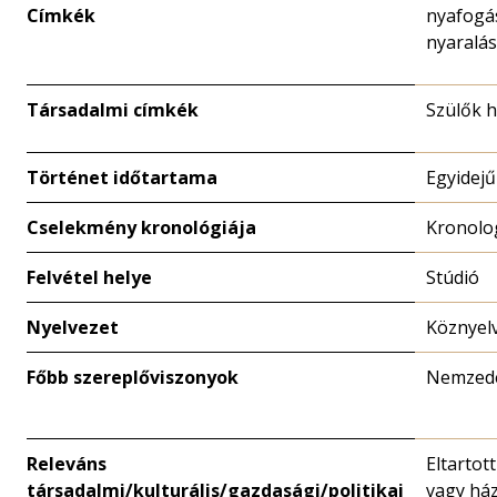
Címkék
nyafogás
nyaralás
Társadalmi címkék
Szülők h
Történet időtartama
Egyidejű
Cselekmény kronológiája
Kronolo
Felvétel helye
Stúdió
Nyelvezet
Köznyel
Főbb szereplőviszonyok
Nemzed
Releváns
Eltartot
társadalmi/kulturális/gazdasági/politikai
vagy há