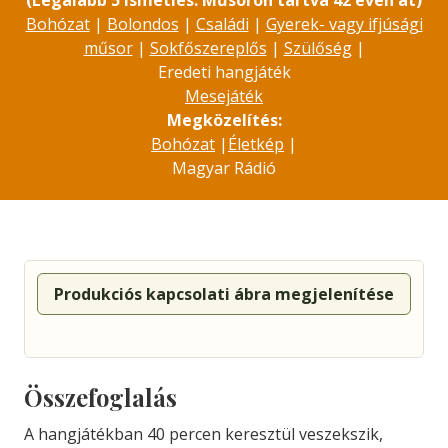
(Legalább 5 ismétlés. Műsoron tartva 42 éven át)
Bohózat
|
Bolondos
|
Családi
|
Gyerek- vagy ifjúsági
műsor
|
Sokfőszereplős
|
Szülőség
|
Eredeti hangjáték
Mesejáték
Megközelítés:
Bohózat
|
Életkép
|
Magyar Rádió
Produkciós kapcsolati ábra megjelenítése
Összefoglalás
A hangjátékban 40 percen keresztül veszekszik,