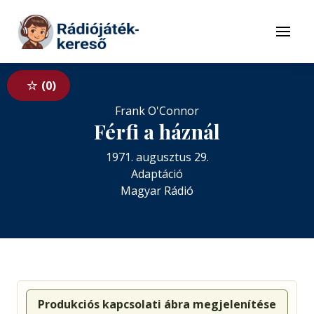
Tovább a navigációhoz
Tovább a tartalomhoz
Menü
0
Frank O'Connor
Férfi a háznál
1971. augusztus 29.
Adaptáció
Magyar Rádió
Produkciós kapcsolati ábra megjelenítése