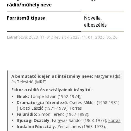
rádió/műhely neve
Forrásmű típusa
Novella,
elbeszélés
Létrehozva: 2023. 11. 01.; Revíziók: 2023. 11. 01.; 2026. 05. 26.
A bemutató idején az intézmény neve:
Magyar Rádió
és Televízió (MRT)
Ekkor a rádió és osztályainak irányítói:
Elnök:
Tömpe István (1962-1974);
Dramaturgia főrendező:
Cserés Miklós (1958-1981)
| Bozó László (1971-1979);
Forrás
Falurádió:
Simon Ferenc (1967-1988);
Ifjúsági Osztály:
Faggyas Sándor (1968-1979);
Forrás
Irodalmi Főosztály:
Zentai János (1963-1973);