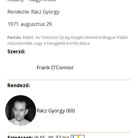
Rendezte: Rácz György
1971. augusztus 29.
Forrás:
Rádió- és Televízió Újság; Kiegészítésként Magyar Rádió
műsorboríték vagy a hangjáték konferálása
Szerző:
Frank O'Connor
Rendező:
Rácz György (60)
Színészek:
(6 fő, átl. 37 év)