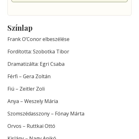
Színlap
Frank O’Conor elbeszélése
Fordította: Szobotka Tibor
Dramatizálta: Egri Csaba
Férfi – Gera Zoltán
Fiú – Zeitler Zoli
Anya – Weszely Mária
Szomszédasszony – Fónay Márta
Orvos – Ruttkai Ottó
Kislány – Nagy Anikó