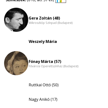
Életkori
eloszlás
nagyítása
Gera Zoltán (48)
Mikroszkóp Színpad (Budapest)
Weszely Mária
Fónay Márta (57)
Fővárosi Operettszínház (Budapest)
Ruttkai Ottó (50)
Nagy Anikó (17)