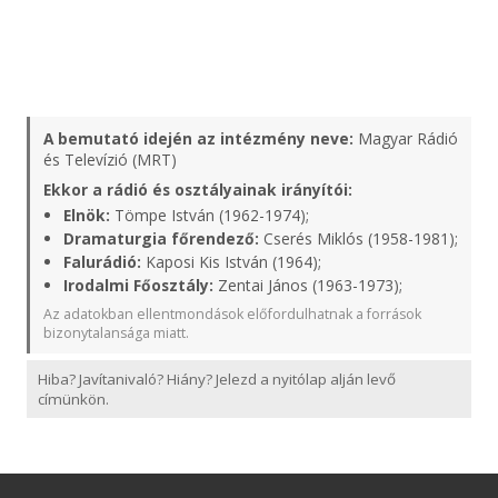
A bemutató idején az intézmény neve:
Magyar Rádió
és Televízió (MRT)
Ekkor a rádió és osztályainak irányítói:
Elnök:
Tömpe István (1962-1974);
Dramaturgia főrendező:
Cserés Miklós (1958-1981);
Falurádió:
Kaposi Kis István (1964);
Irodalmi Főosztály:
Zentai János (1963-1973);
Az adatokban ellentmondások előfordulhatnak a források
bizonytalansága miatt.
Hiba? Javítanivaló? Hiány? Jelezd a nyitólap alján levő
címünkön.