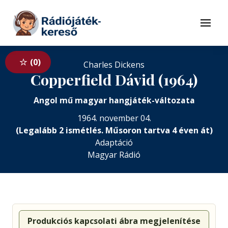
Tovább a navigációhoz
Tovább a tartalomhoz
Menü
0
Charles Dickens
Copperfield Dávid (1964)
Angol mű magyar hangjáték-változata
1964. november 04.
(Legalább 2 ismétlés. Műsoron tartva 4 éven át)
Adaptáció
Magyar Rádió
Produkciós kapcsolati ábra megjelenítése