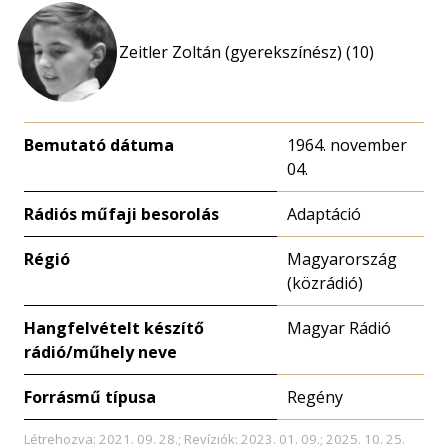
Zeitler Zoltán (gyerekszínész) (10)
Bemutató dátuma
1964. november
04.
Rádiós műfaji besorolás
Adaptáció
Régió
Magyarország
(közrádió)
Hangfelvételt készítő
Magyar Rádió
rádió/műhely neve
Forrásmű típusa
Regény
Létrehozva: 2021. 09. 28.; Revíziók: 2023. 01. 09.; 2025. 10. 25.