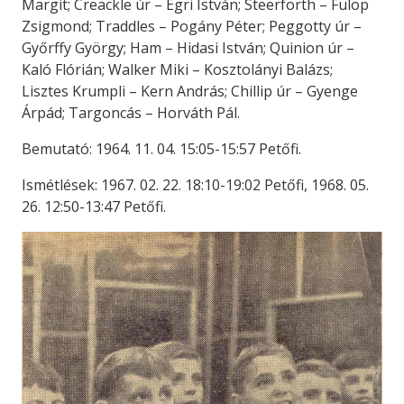
Margit; Creackle úr – Egri István; Steerforth – Fülöp
Zsigmond; Traddles – Pogány Péter; Peggotty úr –
Győrffy György; Ham – Hidasi István; Quinion úr –
Kaló Flórián; Walker Miki – Kosztolányi Balázs;
Lisztes Krumpli – Kern András; Chillip úr – Gyenge
Árpád; Targoncás – Horváth Pál.
Bemutató: 1964. 11. 04. 15:05-15:57 Petőfi.
Ismétlések: 1967. 02. 22. 18:10-19:02 Petőfi, 1968. 05.
26. 12:50-13:47 Petőfi.