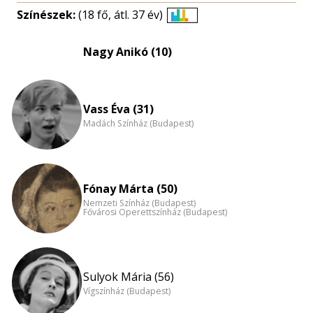
Színészek:
(18 fő, átl. 37 év)
Életkori
eloszlás
Nagy Anikó (10)
nagyítása
Vass Éva (31)
Madách Színház (Budapest)
Fónay Márta (50)
Nemzeti Színház (Budapest)
Fővárosi Operettszínház (Budapest)
Sulyok Mária (56)
Vígszínház (Budapest)