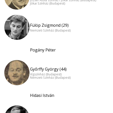
József Attila Színház / Jókai Színház (Budapest)
Jókai Színház (Budapest)
Fülöp Zsigmond (29)
Nemzeti Színház (Budapest)
Pogány Péter
Győrffy György (44)
Vígszínház (Budapest)
Nemzeti Színház (Budapest)
Hidasi István