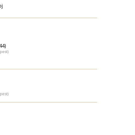
oj
44)
pest)
pest)