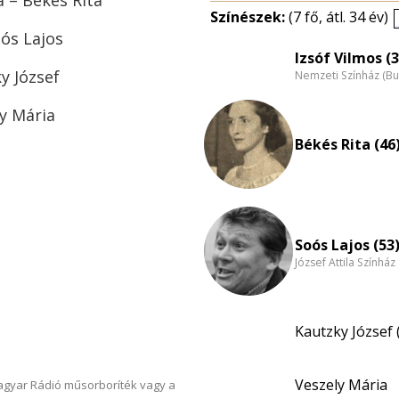
 – Békés Rita
Színészek:
(7 fő, átl. 34 év)
oós Lajos
Izsóf Vilmos (3
y József
Nemzeti Színház (B
y Mária
Békés Rita (46
Soós Lajos (53
József Attila Színhá
Kautzky József 
Veszely Mária
Magyar Rádió műsorboríték vagy a