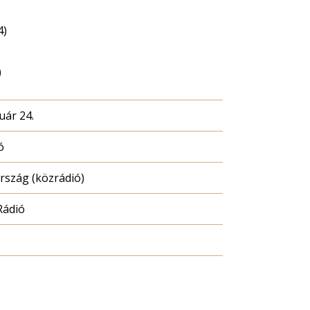
4)
)
uár 24.
ó
szág (közrádió)
Rádió