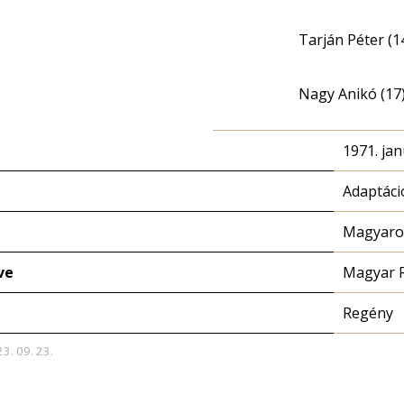
Tarján Péter (1
Nagy Anikó (17
1971. jan
Adaptáci
Magyaror
ve
Magyar 
Regény
23. 09. 23.