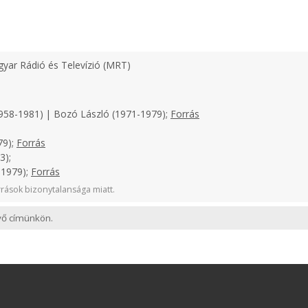
yar Rádió és Televízió (MRT)
958-1981) | Bozó László (1971-1979);
Forrás
79);
Forrás
3);
-1979);
Forrás
rások bizonytalansága miatt.
evő címünkön.