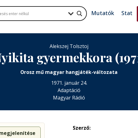
Mutatók
Stat
Alekszej Tolsztoj
yikita gyermekkora (197
Orosz mű magyar hangjáték-változata
1971. január 24.
Adaptáció
Magyar Rádió
Szerző:
 megjelenítése