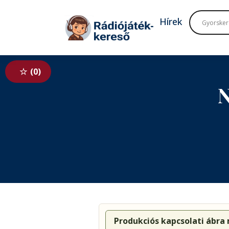
Tovább a navigációhoz
Tovább a tartalomhoz
Hírek
0
N
Produkciós kapcsolati ábra