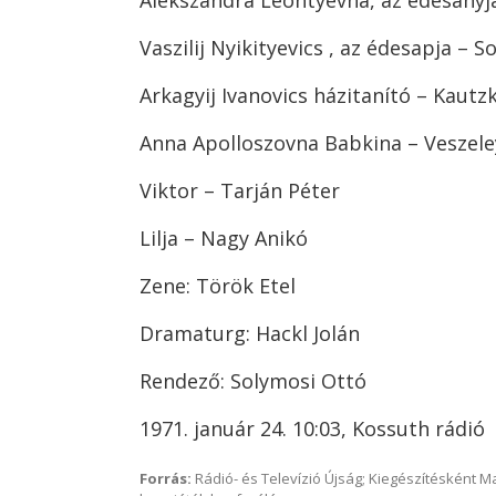
Alekszandra Leontyevna, az édesanyja
Vaszilij Nyikityevics , az édesapja – S
Arkagyij Ivanovics házitanító – Kautzk
Anna Apolloszovna Babkina – Veszele
Viktor – Tarján Péter
Lilja – Nagy Anikó
Zene: Török Etel
Dramaturg: Hackl Jolán
Rendező: Solymosi Ottó
1971. január 24. 10:03, Kossuth rádió
Forrás:
Rádió- és Televízió Újság; Kiegészítésként 