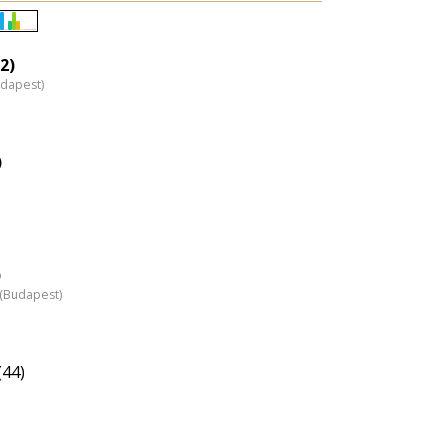
Életkori
eloszlás
2)
udapest)
nagyítása
)
)
z (Budapest)
(44)