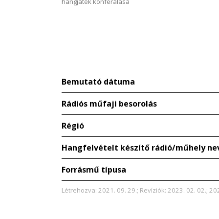
hangjáték konferálása
Bemutató dátuma
Rádiós műfaji besorolás
Régió
Hangfelvételt készítő rádió/műhely ne
Forrásmű típusa
Létrehozva: 2021. 09. 29.; Revíziók: 2023. 02. 02.; 20