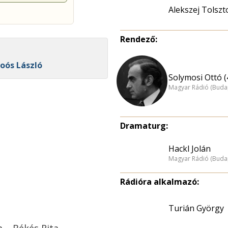
Alekszej Tolszt
Rendező:
oós László
Solymosi Ottó (
Magyar Rádió (Buda
Dramaturg:
Hackl Jolán
Magyar Rádió (Buda
Rádióra alkalmazó:
Turián György