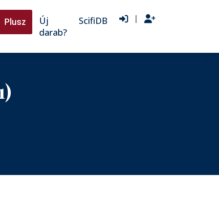
|
Új
ScifiDB
Plusz
darab?
1)