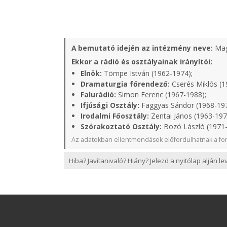
A bemutató idején az intézmény neve:
Mag
Ekkor a rádió és osztályainak irányítói:
Elnök:
Tömpe István (1962-1974);
Dramaturgia főrendező:
Cserés Miklós (1
Falurádió:
Simon Ferenc (1967-1988);
Ifjúsági Osztály:
Faggyas Sándor (1968-19
Irodalmi Főosztály:
Zentai János (1963-197
Szórakoztató Osztály:
Bozó László (1971
Az adatokban ellentmondások előfordulhatnak a for
Hiba? Javítanivaló? Hiány? Jelezd a nyitólap alján l