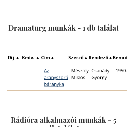
Dramaturg munkák -
1
db találat
Díj
▲
Kedv.
▲
Cím
▲
Szerző
▲
Rendező
▲
Bemu
Az
Mészöly
Csanády
1950
aranyszőrű
Miklós
György
bárányka
Rádióra alkalmazói munkák -
5