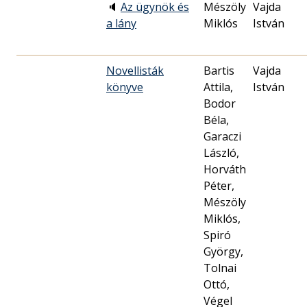
🔈
Az ügynök és
Mészöly
Vajda
a lány
Miklós
István
Novellisták
Bartis
Vajda
könyve
Attila,
István
Bodor
Béla,
Garaczi
László,
Horváth
Péter,
Mészöly
Miklós,
Spiró
György,
Tolnai
Ottó,
Végel