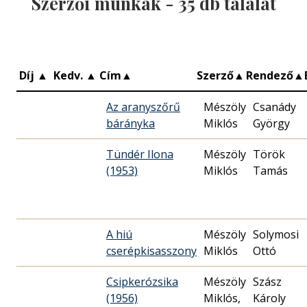
Szerzői munkák -
35
db találat
Díj
▲
Kedv.
▲
Cím
▲
Szerző
▲
Rendező
▲
Az aranyszőrű
Mészöly
Csanády
bárányka
Miklós
György
Tündér Ilona
Mészöly
Török
(1953)
Miklós
Tamás
A hiú
Mészöly
Solymosi
cserépkisasszony
Miklós
Ottó
Csipkerózsika
Mészöly
Szász
(1956)
Miklós,
Károly