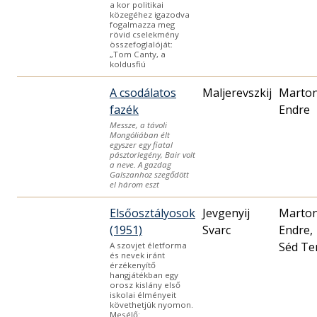
a kor politikai
közegéhez igazodva
fogalmazza meg
rövid cselekmény
összefoglalóját:
„Tom Canty, a
koldusfiú
A csodálatos
Maljerevszkij
Marto
fazék
Endre
Messze, a távoli
Mongóliában élt
egyszer egy fiatal
pásztorlegény, Bair volt
a neve. A gazdag
Galszanhoz szegődött
el három eszt
Elsőosztályosok
Jevgenyij
Marto
(1951)
Svarc
Endre,
Séd Te
A szovjet életforma
és nevek iránt
érzékenyítő
hangjátékban egy
orosz kislány első
iskolai élményeit
követhetjük nyomon.
Mesélő: