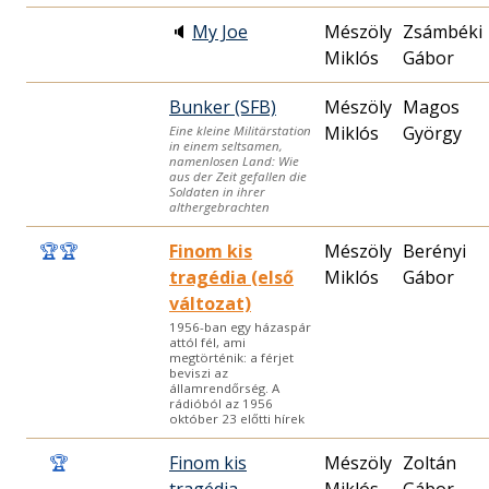
🔈
My Joe
Mészöly
Zsámbéki
Miklós
Gábor
Bunker (SFB)
Mészöly
Magos
Miklós
György
Eine kleine Militärstation
in einem seltsamen,
namenlosen Land: Wie
aus der Zeit gefallen die
Soldaten in ihrer
althergebrachten
🏆
🏆
Finom kis
Mészöly
Berényi
tragédia (első
Miklós
Gábor
változat)
1956-ban egy házaspár
attól fél, ami
megtörténik: a férjet
beviszi az
államrendőrség. A
rádióból az 1956
október 23 előtti hírek
🏆
Finom kis
Mészöly
Zoltán