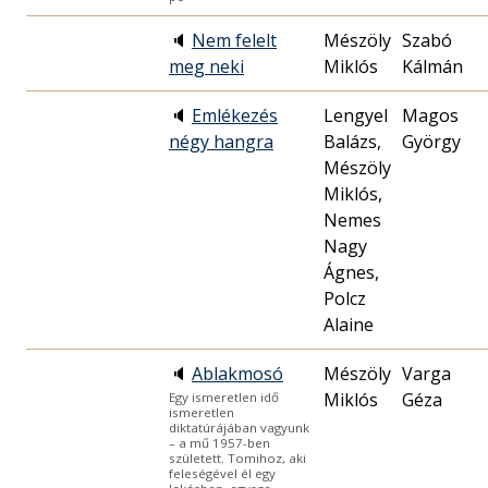
🔈
Nem felelt
Mészöly
Szabó
meg neki
Miklós
Kálmán
🔈
Emlékezés
Lengyel
Magos
négy hangra
Balázs,
György
Mészöly
Miklós,
Nemes
Nagy
Ágnes,
Polcz
Alaine
🔈
Ablakmosó
Mészöly
Varga
Miklós
Géza
Egy ismeretlen idő
ismeretlen
diktatúrájában vagyunk
– a mű 1957-ben
született. Tomihoz, aki
feleségével él egy