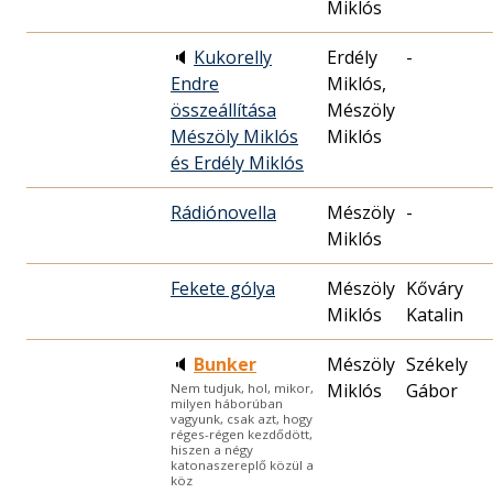
Miklós
🔈
Kukorelly
Erdély
-
Endre
Miklós,
összeállítása
Mészöly
Mészöly Miklós
Miklós
és Erdély Miklós
Rádiónovella
Mészöly
-
Miklós
Fekete gólya
Mészöly
Kőváry
Miklós
Katalin
🔈
Bunker
Mészöly
Székely
Miklós
Gábor
Nem tudjuk, hol, mikor,
milyen háborúban
vagyunk, csak azt, hogy
réges-régen kezdődött,
hiszen a négy
katonaszereplő közül a
köz