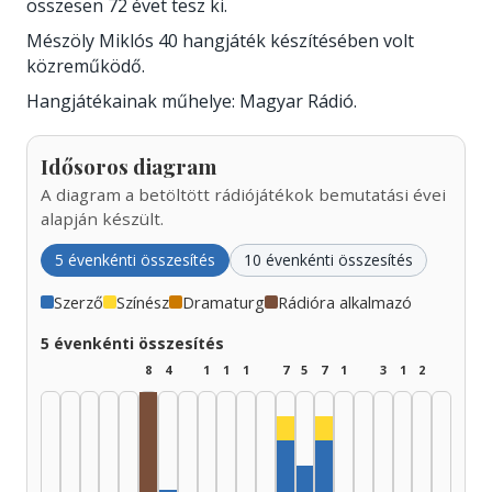
összesen 72 évet tesz ki.
Mészöly Miklós 40 hangjáték készítésében volt
közreműködő.
Hangjátékainak műhelye: Magyar Rádió.
Idősoros diagram
A diagram a betöltött rádiójátékok bemutatási évei
alapján készült.
5 évenkénti összesítés
10 évenkénti összesítés
Szerző
Színész
Dramaturg
Rádióra alkalmazó
5 évenkénti összesítés
8
4
1
1
1
7
5
7
1
3
1
2
Színész, 1985–1989: 1
Színész, 1995–1999: 
Rádióra alkalmazó, 1950–1954: 5