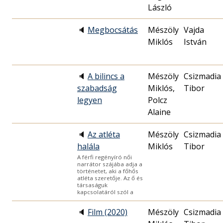
László
🔈
Megbocsátás
Mészöly
Vajda
Miklós
István
🔈
A bilincs a
Mészöly
Csizmadia
szabadság
Miklós,
Tibor
legyen
Polcz
Alaine
🔈
Az atléta
Mészöly
Csizmadia
halála
Miklós
Tibor
A férfi regényíró női
narrátor szájába adja a
történetet, aki a főhős
atléta szeretője. Az ő és
társaságuk
kapcsolatáról szól a
🔈
Film (2020)
Mészöly
Csizmadia