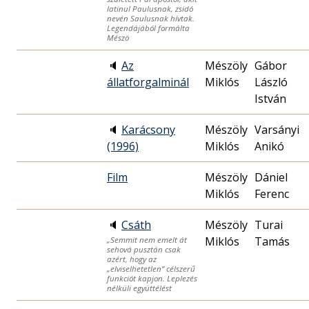
latinul Paulusnak, zsidó
nevén Saulusnak hívtak.
Legendájából formálta
Mészö
🔈
Az
Mészöly
Gábor
állatforgalminál
Miklós
László
István
🔈
Karácsony
Mészöly
Varsányi
(1996)
Miklós
Anikó
Film
Mészöly
Dániel
Miklós
Ferenc
🔈
Csáth
Mészöly
Turai
Miklós
Tamás
„Semmit nem emelt át
sehová pusztán csak
azért, hogy az
„elviselhetetlen” célszerű
funkciót kapjon. Leplezés
nélküli együttélést