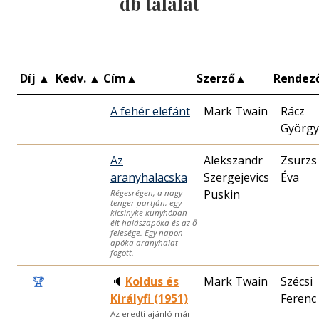
db találat
Díj
▲
Kedv.
▲
Cím
▲
Szerző
▲
Rendez
A fehér elefánt
Mark Twain
Rácz
György
Az
Alekszandr
Zsurzs
aranyhalacska
Szergejevics
Éva
Puskin
Régesrégen, a nagy
tenger partján, egy
kicsinyke kunyhóban
élt halászapóka és az ő
felesége. Egy napon
apóka aranyhalat
fogott.
🏆
🔈
Koldus és
Mark Twain
Szécsi
Királyfi (1951)
Ferenc
Az eredti ajánló már