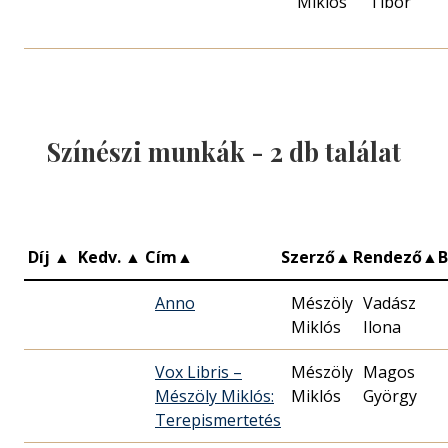
Miklós
Tibor
Színészi munkák -
2
db találat
Díj
▲
Kedv.
▲
Cím
▲
Szerző
▲
Rendező
▲
Anno
Mészöly
Vadász
Miklós
Ilona
Vox Libris –
Mészöly
Magos
Mészöly Miklós:
Miklós
György
Terepismertetés