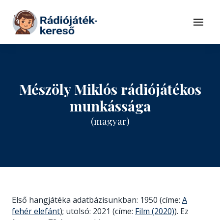
Tovább a navigációhoz
Tovább a tartalomhoz
Menü
Mészöly Miklós rádiójátékos
munkássága
(magyar)
Első hangjátéka adatbázisunkban: 1950 (címe:
A
fehér elefánt
); utolsó: 2021 (címe:
Film (2020)
). Ez