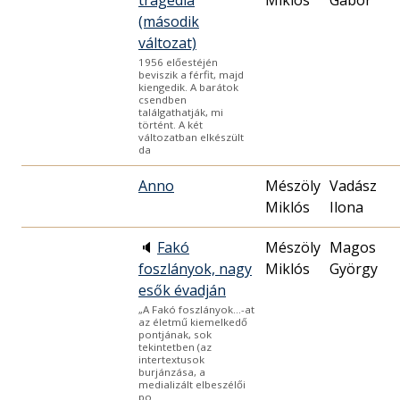
tragédia
Miklós
Gábor
(második
változat)
1956 előestéjén
beviszik a férfit, majd
kiengedik. A barátok
csendben
találgathatják, mi
történt. A két
változatban elkészült
da
Anno
Mészöly
Vadász
Miklós
Ilona
🔈
Fakó
Mészöly
Magos
foszlányok, nagy
Miklós
György
esők évadján
„A Fakó foszlányok…-at
az életmű kiemelkedő
pontjának, sok
tekintetben (az
intertextusok
burjánzása, a
medializált elbeszélői
po