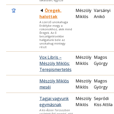
lakásban, egysze
🏆
🔈
Öregek,
Mészöly
Varsányi
halottak
Miklós
Anikó
A szerző unokahuga
Erdélybe megy a
rokonokhoz, akik mind
ǒregek. Az ő
beszélgetéseikbe
hallgatunk bele az
unokahug mintegy
részt
Vox Libris –
Mészöly
Magos
Mészöly Miklós:
Miklós
György
Terepismertetés
Mészöly Miklós
Mészöly
Magos
meséi
Miklós
György
Tagjai vagyunk
Mészöly
Seprődi
egymásnak
Miklós
Kiss Attila
A kis-Ázsiai Tarzuszban
született Pál apostol, akit