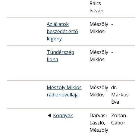
Raics
István
Az állatok
Mészöly
-
beszédét értő
Miklós
legény
Tündérszép
Mészöly
-
Ilona
Miklós
Mészöly Miklós
Mészöly
dr.
rádiónovellája
Miklós
Márkus
Éva
🔈
Könnyek
Darvasi
Zoltán
László,
Gábor
Mészöly