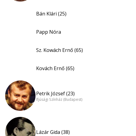
Bán Klári (25)
Papp Nóra
Sz. Kowách Ernő (65)
Kovách Ernő (65)
Petrik József (23)
Ifjúsági Színház (Budapest)
Lázár Gida (38)