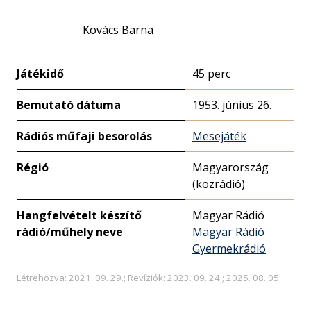
Kovács Barna
Játékidő
45 perc
Bemutató dátuma
1953. június 26.
Rádiós műfaji besorolás
Mesejáték
Régió
Magyarország
(közrádió)
Hangfelvételt készítő
Magyar Rádió
rádió/műhely neve
Magyar Rádió
Gyermekrádió
Létrehozva: 2021. 09. 29.; Revíziók: 2023. 09. 24.; 2025. 08. 05.