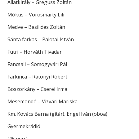
Állatkirály – Greguss Zoltán
Mókus – Vörösmarty Lili
Medve – Basilides Zoltán
Sánta farkas – Palotai István
Futri – Horváth Tivadar
Fancsali – Somogyvári Pál
Farkinca – Rátonyi Róbert
Boszorkány – Cserei Irma
Mesemondó – Vizvári Mariska
Km. Kovács Barna (gitár), Engel Iván (oboa)
Gyermekrádió
(45 perc)