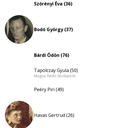
eloszlás
Szörényi Éva (36)
nagyítása
Bodó György (37)
Bárdi Ödön (76)
Tapolczay Gyula (50)
Magyar Rádió (Budapest)
Peéry Piri (49)
Havas Gertrud (26)