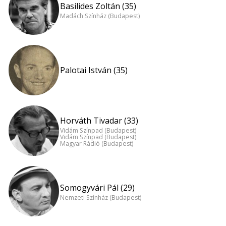
Basilides Zoltán (35)
Madách Színház (Budapest)
Palotai István (35)
Horváth Tivadar (33)
Vidám Színpad (Budapest)
Vidám Színpad (Budapest)
Magyar Rádió (Budapest)
Somogyvári Pál (29)
Nemzeti Színház (Budapest)