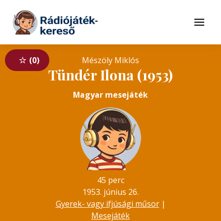
Tovább a navigációhoz
Tovább a tartalomhoz
Menü
0
Mészöly Miklós
Tündér Ilona (1953)
Magyar mesejáték
45 perc
1953. június 26.
Gyerek- vagy ifjúsági műsor
|
Mesejáték