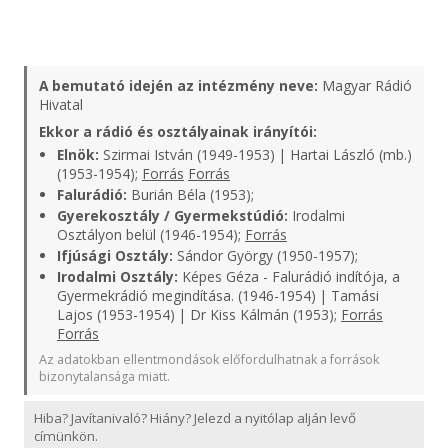
A bemutató idején az intézmény neve:
Magyar Rádió
Hivatal
Ekkor a rádió és osztályainak irányítói:
Elnök:
Szirmai István (1949-1953) | Hartai László (mb.)
(1953-1954);
Forrás
Forrás
Falurádió:
Burián Béla (1953);
Gyerekosztály / Gyermekstúdió:
Irodalmi
Osztályon belül (1946-1954);
Forrás
Ifjúsági Osztály:
Sándor György (1950-1957);
Irodalmi Osztály:
Képes Géza - Falurádió indítója, a
Gyermekrádió megindítása. (1946-1954) | Tamási
Lajos (1953-1954) | Dr Kiss Kálmán (1953);
Forrás
Forrás
Az adatokban ellentmondások előfordulhatnak a források
bizonytalansága miatt.
Hiba? Javítanivaló? Hiány? Jelezd a nyitólap alján levő
címünkön.