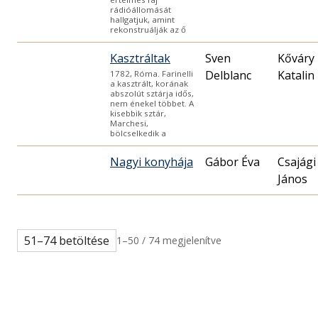
rádióállomását
hallgatjuk, amint
rekonstruálják az ő
Kasztráltak
Sven
Kőváry
Delblanc
Katalin
1782, Róma. Farinelli
a kasztrált, korának
abszolút sztárja idős,
nem énekel többet. A
kisebbik sztár,
Marchesi,
bölcselkedik a
Nagyi konyhája
Gábor Éva
Csajági
János
51–74 betöltése
1–50 / 74 megjelenítve