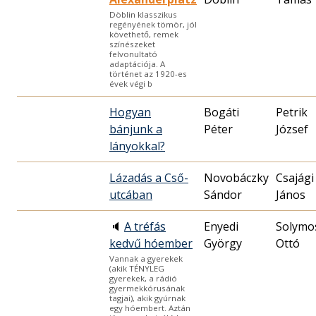
Döblin klasszikus
regényének tömör, jól
követhető, remek
színészeket
felvonultató
adaptációja. A
történet az 1920-es
évek végi b
Hogyan
Bogáti
Petrik
bánjunk a
Péter
József
lányokkal?
Lázadás a Cső-
Novobáczky
Csajági
utcában
Sándor
János
🔈
A tréfás
Enyedi
Solymo
kedvű hóember
György
Ottó
Vannak a gyerekek
(akik TÉNYLEG
gyerekek, a rádió
gyermekkórusának
tagjai), akik gyúrnak
egy hóembert. Aztán