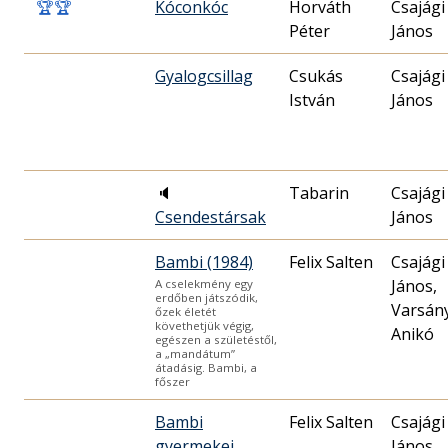
🏆
🏆
Kóconkóc
Horváth
Csajági
Péter
János
Gyalogcsillag
Csukás
Csajági
István
János
🔈
Tabarin
Csajági
Csendestársak
János
Bambi (1984)
Felix Salten
Csajági
János,
A cselekmény egy
erdőben játszódik,
Varsány
őzek életét
követhetjük végig,
Anikó
egészen a születéstől,
a „mandátum”
átadásig. Bambi, a
főszer
Bambi
Felix Salten
Csajági
gyermekei
János,