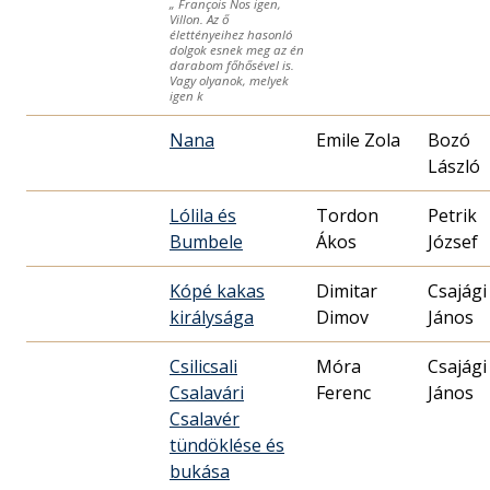
„ François Nos igen,
Villon. Az ő
élettényeihez hasonló
dolgok esnek meg az én
darabom főhősével is.
Vagy olyanok, melyek
igen k
Nana
Emile Zola
Bozó
László
Lólila és
Tordon
Petrik
Bumbele
Ákos
József
Kópé kakas
Dimitar
Csajági
királysága
Dimov
János
Csilicsali
Móra
Csajági
Csalavári
Ferenc
János
Csalavér
tündöklése és
bukása