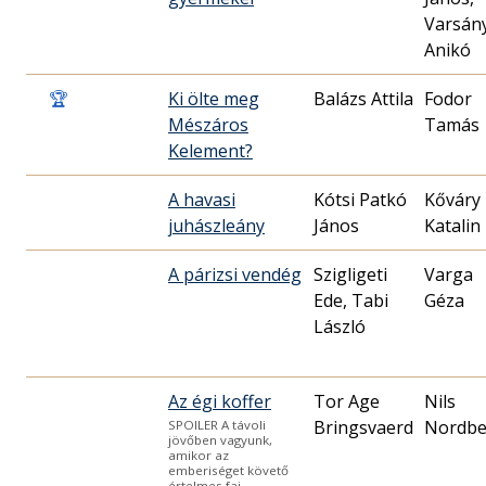
Varsány
Anikó
🏆
Ki ölte meg
Balázs Attila
Fodor
Mészáros
Tamás
Kelement?
A havasi
Kótsi Patkó
Kőváry
juhászleány
János
Katalin
A párizsi vendég
Szigligeti
Varga
Ede, Tabi
Géza
László
Az égi koffer
Tor Age
Nils
Bringsvaerd
Nordbe
SPOILER A távoli
jövőben vagyunk,
amikor az
emberiséget követő
értelmes faj