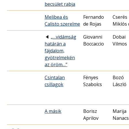
becsület rabja
Melibea és
Fernando
Cserés
Calisto szerelme
de Rojas
Miklós 
🔈
„…vidámság
Giovanni
Dobai
határán a
Boccaccio
Vilmos
fájdalom,
gyötrelmekén
az öröm…”
Csintalan
Fényes
Bozó
csillagok
Szabolcs
László
A másik
Borisz
Marija
Aprilov
Nanacs