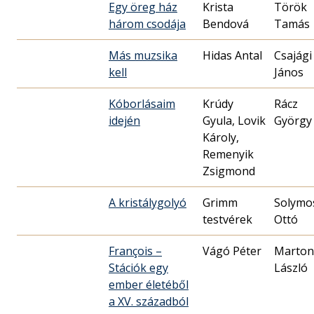
Egy öreg ház
Krista
Török
három csodája
Bendová
Tamás
Más muzsika
Hidas Antal
Csajági
kell
János
Kóborlásaim
Krúdy
Rácz
idején
Gyula, Lovik
György
Károly,
Remenyik
Zsigmond
A kristálygolyó
Grimm
Solymo
testvérek
Ottó
François –
Vágó Péter
Marton
Stációk egy
László
ember életéből
a XV. századból