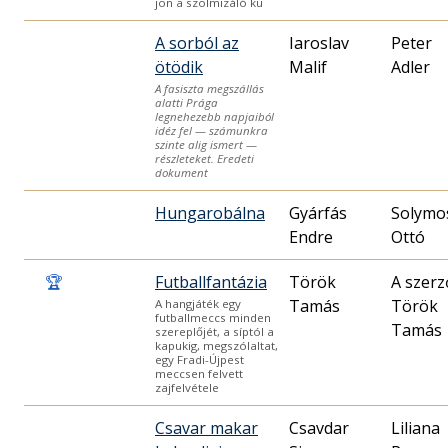
jön a szolmizáló ku
A sorból az
Iaroslav
Peter
ötödik
Malif
Adler
A fasiszta megszállás
alatti Prága
legnehezebb napjaiból
idéz fel — számunkra
szinte alig ismert —
részleteket. Eredeti
dokument
Hungarobálna
Gyárfás
Solymo
Endre
Ottó
🏆
Futballfantázia
Török
A szerz
Tamás
Török
A hangjáték egy
futballmeccs minden
Tamás
szereplőjét, a síptól a
kapukig, megszólaltat,
egy Fradi-Újpest
meccsen felvett
zajfelvétele
Csavar makar
Csavdar
Liliana