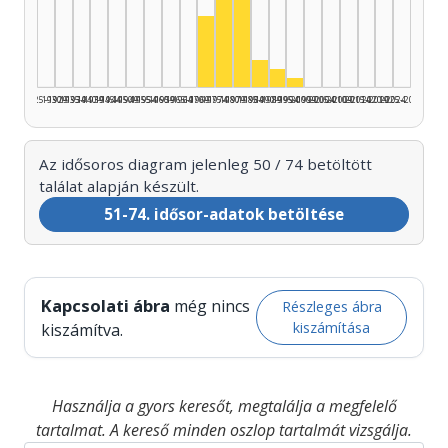
Színész, 1975–1979: 20
Színész, 1980–1984: 16
Színész, 1970–1974: 8
Színész, 1985–1989: 3
Színész, 1990–1994: 2
Színész, 1995–1999: 
1925–1929
1930–1934
1935–1939
1940–1944
1945–1949
1950–1954
1955–1959
1960–1964
1965–1969
1970–1974
1975–1979
1980–1984
1985–1989
1990–1994
1995–1999
2000–2004
2005–2009
2010–2014
2015–2019
2020–2024
2025–2026
Az idősoros diagram jelenleg 50 / 74 betöltött
találat alapján készült.
51-74. idősor-adatok betöltése
Kapcsolati ábra
még nincs
Részleges ábra
kiszámítása
kiszámítva.
Használja a gyors keresőt, megtalálja a megfelelő
tartalmat. A kereső minden oszlop tartalmát vizsgálja.