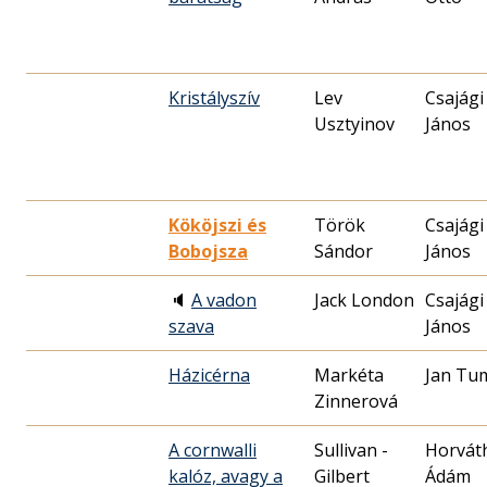
Kristályszív
Lev
Csajági
Usztyinov
János
Kököjszi és
Török
Csajági
Bobojsza
Sándor
János
🔈
A vadon
Jack London
Csajági
szava
János
Házicérna
Markéta
Jan Tu
Zinnerová
A cornwalli
Sullivan -
Horvát
kalóz, avagy a
Gilbert
Ádám