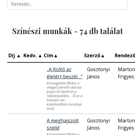
Színészi munkák -
74
db találat
Díj
▲
Kedv.
▲
Cím
▲
Szerző
▲
Rendez
„A Költő az
Gosztonyi
Marton
életért beszél…”
János
Frigyes
A hangjáték főhőse a
világot jelentő rotációs
papírról lépett át a
rádióstúdióba… Ő az a
bűnöző, aki
közelmúltban tucatnyi
túszt
A meghajszolt
Gosztonyi
Marton
szelíd
János
Frigyes
A hangjáték főhőse a