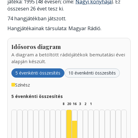
játéka: 1995 (48 évesen; címe:
Nagyi konyhája
). Ez
összesen 26 évet tesz ki.
74 hangjátékban játszott.
Hangjátékainak társulata: Magyar Rádió.
Idősoros diagram
A diagram a betöltött rádiójátékok bemutatási évei
alapján készült.
5 évenkénti összesítés
10 évenkénti összesítés
Színész
5 évenkénti összesítés
8
20
16
3
2
1