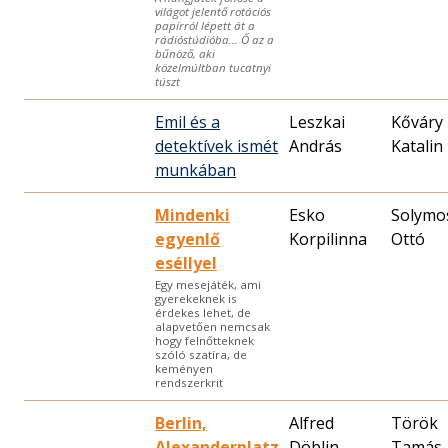
világot jelentő rotációs
papírról lépett át a
rádióstúdióba… Ő az a
bűnöző, aki
közelmúltban tucatnyi
túszt
Emil és a
Leszkai
Kőváry
detektívek ismét
András
Katalin
munkában
Mindenki
Esko
Solymo
egyenlő
Korpilinna
Ottó
eséllyel
Egy mesejáték, ami
gyerekeknek is
érdekes lehet, de
alapvetően nemcsak
hogy felnőtteknek
szóló szatíra, de
keményen
rendszerkrit
Berlin,
Alfred
Török
Alexanderplatz
Döblin
Tamás