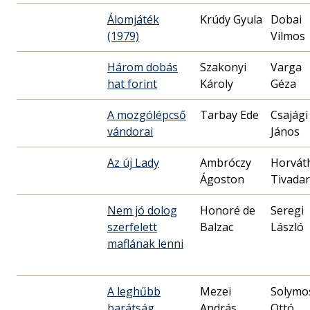
Álomjáték
Krúdy Gyula
Dobai
(1979)
Vilmos
Három dobás
Szakonyi
Varga
hat forint
Károly
Géza
A mozgólépcső
Tarbay Ede
Csajági
vándorai
János
Az új Lady
Ambróczy
Horvát
Ágoston
Tivadar
Nem jó dolog
Honoré de
Seregi
szerfelett
Balzac
László
maflának lenni
A leghűbb
Mezei
Solymo
barátság
András
Ottó