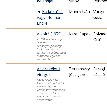
kalandjai
Sinov
Pencse
🔈
Ha köztünk
Mándy Iván
Varga
vagy, Holman
Géza
Endre
A költő (1979)
Karel Čapek
Solymo
Ottó
Az 1900-as évek elején a
zseniális
rendőrfelügyelő egy
titokzatos bűneset
tettesét A költőnek mint
a bűneset egyetlen
szemtanújá
Az örökéletű
Tersánszky
Seregi
virágok
Józsi Jenő
László
Ahogy Krúdy nevét
kimondva Szindbádot
emlegetjük, – ha
Tersánszky szóbakerül,
azonnal ráfeleljük:
Kakuk Marci. Kópé-
hősét színpa