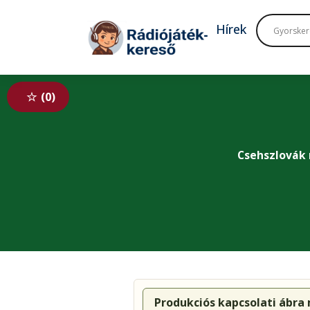
Tovább a navigációhoz
Tovább a tartalomhoz
Hírek
0
Csehszlovák
Produkciós kapcsolati ábra