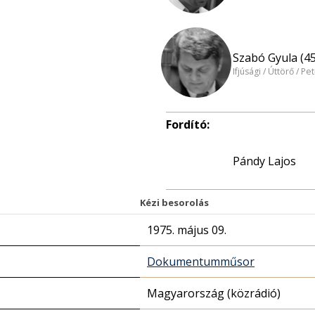
Szabó Gyula (45
Ifjúsági / Úttörő / Pe
Fordító:
Pándy Lajos
Kézi besorolás
1975. május 09.
Dokumentumműsor
Magyarország (közrádió)