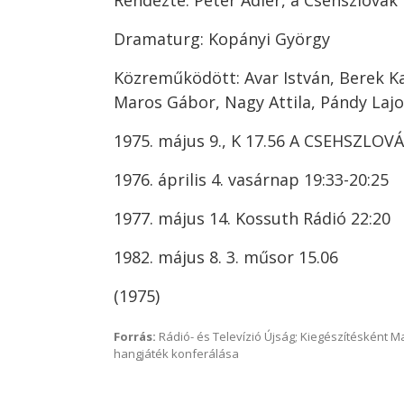
Rendezte: Peter Adler, a Csehszlovák
Dramaturg: Kopányi György
Közreműködött: Avar István, Berek Kat
Maros Gábor, Nagy Attila, Pándy Lajo
1975. május 9., K 17.56 A CSEHSZLO
1976. április 4. vasárnap 19:33-20:25
1977. május 14. Kossuth Rádió 22:20
1982. május 8. 3. műsor 15.06
(1975)
Forrás:
Rádió- és Televízió Újság; Kiegészítésként 
hangjáték konferálása