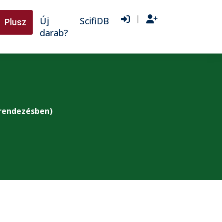
|
Új
ScifiDB
Plusz
darab?
rendezésben)