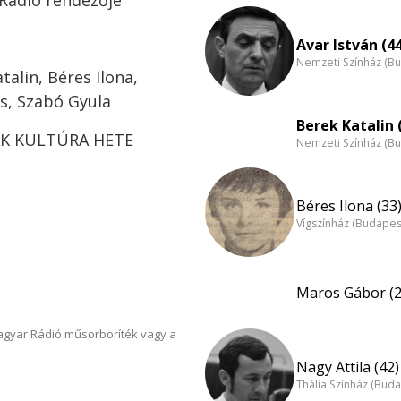
 Rádió rendezője
Avar István (4
Nemzeti Színház (B
alin, Béres Ilona,
s, Szabó Gyula
Berek Katalin 
VÁK KULTÚRA HETE
Nemzeti Színház (B
Béres Ilona (33
Vígszínház (Budapes
Maros Gábor (2
Magyar Rádió műsorboríték vagy a
Nagy Attila (42)
Thália Színház (Buda