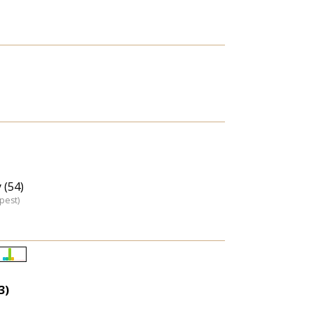
 (54)
pest)
Életkori
eloszlás
3)
nagyítása