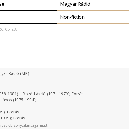
ve
Magyar Rádió
Non-fiction
26. 05. 23.
yar Rádió (MR)
958-1981) | Bozó László (1971-1979);
Forrás
 János (1975-1994);
79);
Forrás
-1979);
Forrás
rások bizonytalansága miatt.