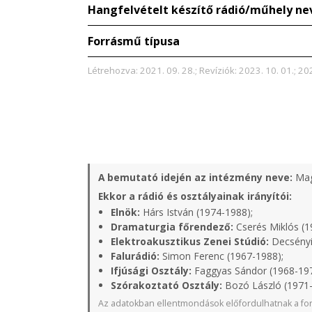
Hangfelvételt készítő rádió/műhely ne
Forrásmű típusa
Létrehozva: 2021. 09. 28.; Revíziók: 2023. 10. 01.; 20
A bemutató idején az intézmény neve:
Mag
Ekkor a rádió és osztályainak irányítói:
Elnök:
Hárs István (1974-1988);
Dramaturgia főrendező:
Cserés Miklós (1
Elektroakusztikus Zenei Stúdió:
Decsényi
Falurádió:
Simon Ferenc (1967-1988);
Ifjúsági Osztály:
Faggyas Sándor (1968-19
Szórakoztató Osztály:
Bozó László (1971
Az adatokban ellentmondások előfordulhatnak a for