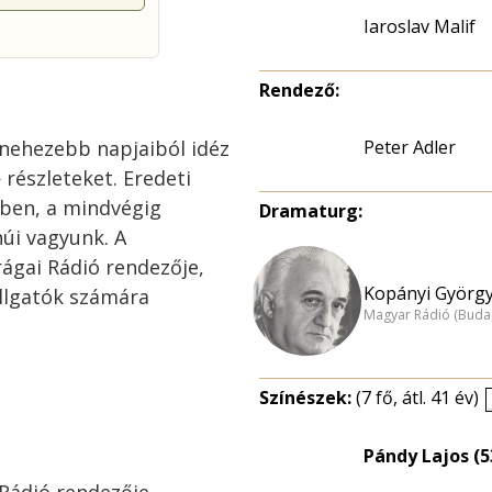
Iaroslav Malif
Rendező:
egnehezebb napjaiból idéz
Peter Adler
részleteket. Eredeti
ben, a mindvégig
Dramaturg:
úi vagyunk. A
ágai Rádió rendezője,
Kopányi György
allgatók számára
Magyar Rádió (Buda
Színészek:
(7 fő, átl. 41 év)
Pándy Lajos (5