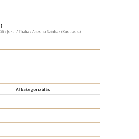
)
tőfi / Jókai / Thália / Arizona Színház (Budapest)
AI kategorizálás