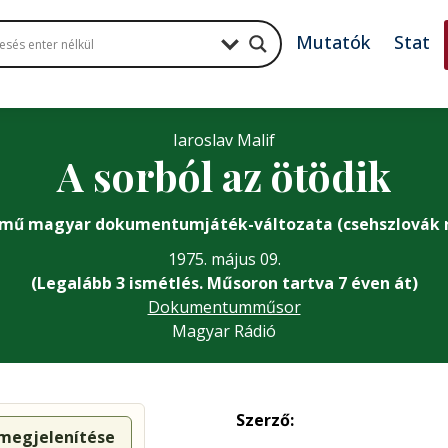
Mutatók
Stat
Iaroslav Malif
A sorból az ötödik
 mű magyar dokumentumjáték-változata (csehszlovák 
1975. május 09.
(Legalább 3 ismétlés. Műsoron tartva 7 éven át)
Dokumentumműsor
Magyar Rádió
Szerző:
 megjelenítése