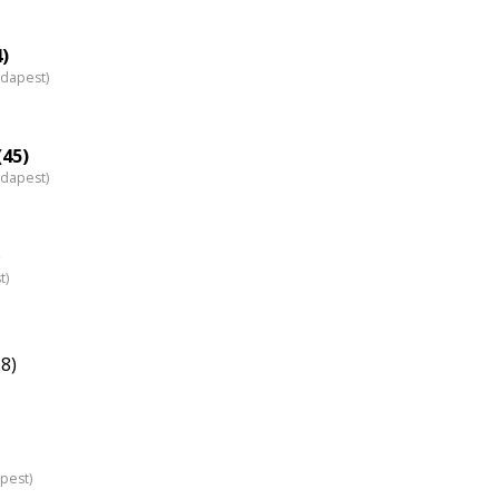
4)
udapest)
(45)
udapest)
)
t)
8)
pest)