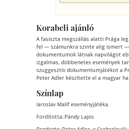
Korabeli ajánló
A fasiszta megszállás alatti Prága l
fel — számunkra szinte alig ismert — 
dokumentumok látnak napvilágot eb
izgalmas, döbbenetes események tan
szuggesztív dokumentumjátékot a Pr
Peter Adler készítette el a magyar h
Színlap
Iaroslav Malif eseményjátéka.
Fordította.:Pándy Lajos