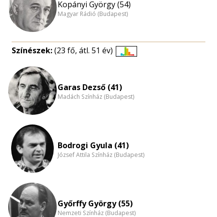
Kopányi György (54)
Magyar Rádió (Budapest)
Színészek:
(23 fő, átl. 51 év)
Életkori
eloszlás
nagyítása
Garas Dezső (41)
Madách Színház (Budapest)
Bodrogi Gyula (41)
József Attila Színház (Budapest)
Győrffy György (55)
Nemzeti Színház (Budapest)