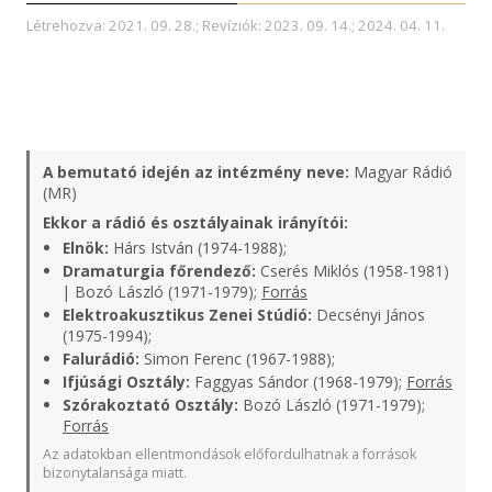
Létrehozva: 2021. 09. 28.; Revíziók: 2023. 09. 14.; 2024. 04. 11.
A bemutató idején az intézmény neve:
Magyar Rádió
(MR)
Ekkor a rádió és osztályainak irányítói:
Elnök:
Hárs István (1974-1988);
Dramaturgia főrendező:
Cserés Miklós (1958-1981)
| Bozó László (1971-1979);
Forrás
Elektroakusztikus Zenei Stúdió:
Decsényi János
(1975-1994);
Falurádió:
Simon Ferenc (1967-1988);
Ifjúsági Osztály:
Faggyas Sándor (1968-1979);
Forrás
Szórakoztató Osztály:
Bozó László (1971-1979);
Forrás
Az adatokban ellentmondások előfordulhatnak a források
bizonytalansága miatt.