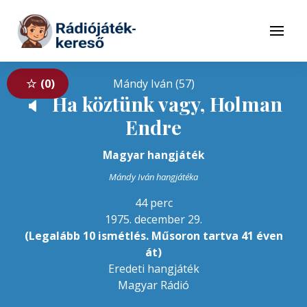
Tovább a navigációhoz
Tovább a tartalomhoz
Menü
0
Mándy Iván (57)
Ha köztünk vagy, Holman
🔈
Endre
Magyar hangjáték
Mándy Iván hangjátéka
44 perc
1975. december 29.
(Legalább 10 ismétlés. Műsoron tartva 41 éven
át)
Eredeti hangjáték
Magyar Rádió