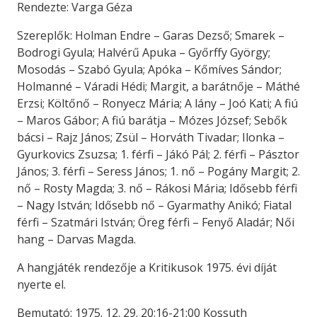
Rendezte: Varga Géza
Szereplők: Holman Endre – Garas Dezső; Smarek –
Bodrogi Gyula; Halvérű Apuka – Győrffy György;
Mosodás – Szabó Gyula; Apóka – Kőmíves Sándor;
Holmanné – Váradi Hédi; Margit, a barátnője – Máthé
Erzsi; Költőnő – Ronyecz Mária; A lány – Joó Kati; A fiú
– Maros Gábor; A fiú barátja – Mózes József; Sebők
bácsi – Rajz János; Zsül – Horváth Tivadar; Ilonka –
Gyurkovics Zsuzsa; 1. férfi – Jákó Pál; 2. férfi – Pásztor
János; 3. férfi – Seress János; 1. nő – Pogány Margit; 2.
nő – Rosty Magda; 3. nő – Rákosi Mária; Idősebb férfi
– Nagy István; Idősebb nő – Gyarmathy Anikó; Fiatal
férfi – Szatmári István; Öreg férfi – Fenyő Aladár; Női
hang – Darvas Magda.
A hangjáték rendezője a Kritikusok 1975. évi díját
nyerte el.
Bemutató: 1975. 12. 29. 20:16-21:00 Kossuth