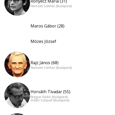
Ronyecz Mária (31)
Nemzeti Színház (Budapest)
Maros Gábor (28)
Mózes József
Rajz János (68)
Nemzeti Színház (Budapest)
Horváth Tivadar (55)
Magyar Rádió (Budapest)
Vidám Színpad (Budapest)