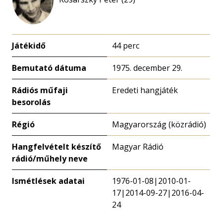
Játékidő
44 perc
Bemutató dátuma
1975. december 29.
Rádiós műfaji
Eredeti hangjáték
besorolás
Régió
Magyarország (közrádió)
Hangfelvételt készítő
Magyar Rádió
rádió/műhely neve
Ismétlések adatai
1976-01-08|2010-01-
17|2014-09-27|2016-04-
24