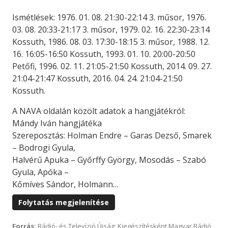
Ismétlések: 1976. 01. 08. 21:30-22:14 3. műsor, 1976.
03. 08. 20:33-21:17 3. műsor, 1979. 02. 16. 22:30-23:14
Kossuth, 1986. 08. 03. 17:30-18:15 3. műsor, 1988. 12.
16. 16:05-16:50 Kossuth, 1993. 01. 10. 20:00-20:50
Petőfi, 1996. 02. 11. 21:05-21:50 Kossuth, 2014. 09. 27.
21:04-21:47 Kossuth, 2016. 04. 24. 21:04-21:50
Kossuth.
A NAVA oldalán közölt adatok a hangjátékról:
Mándy Iván hangjátéka
Szereposztás: Holman Endre – Garas Dezső, Smarek
– Bodrogi Gyula,
Halvérű Apuka – Győrffy György, Mosodás – Szabó
Gyula, Apóka –
Kőmíves Sándor, Holmann…
Folytatás megjelenítése
Forrás:
Rádió- és Televízió Újság; Kiegészítésként Magyar Rádió