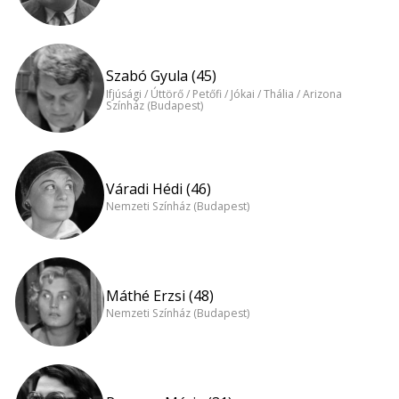
Szabó Gyula (45)
Ifjúsági / Úttörő / Petőfi / Jókai / Thália / Arizona
Színház (Budapest)
Váradi Hédi (46)
Nemzeti Színház (Budapest)
Máthé Erzsi (48)
Nemzeti Színház (Budapest)