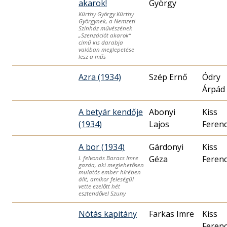
akarok!
György
Kürthy György Kürthy
Györgynek, a Nemzeti
Színház művészének
„Szenzációt akarok“
című kis darabja
valóban meglepetése
lesz a műs
Azra (1934)
Szép Ernő
Ódry
Árpád
A betyár kendője
Abonyi
Kiss
(1934)
Lajos
Feren
A bor (1934)
Gárdonyi
Kiss
Géza
Feren
I. felvonás Baracs Imre
gazda, aki meglehetősen
mulatós ember hírében
állt, amikor feleségül
vette ezelőtt hét
esztendővel Szuny
Nótás kapitány
Farkas Imre
Kiss
Feren