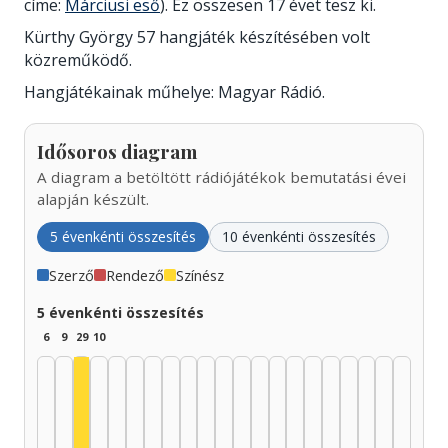
címe:
Márciusi eső
). Ez összesen 17 évet tesz ki.
Kürthy György 57 hangjáték készítésében volt
közreműködő.
Hangjátékainak műhelye: Magyar Rádió.
Idősoros diagram
A diagram a betöltött rádiójátékok bemutatási évei
alapján készült.
5 évenkénti összesítés
10 évenkénti összesítés
Szerző
Rendező
Színész
5 évenkénti összesítés
6
9
29
10