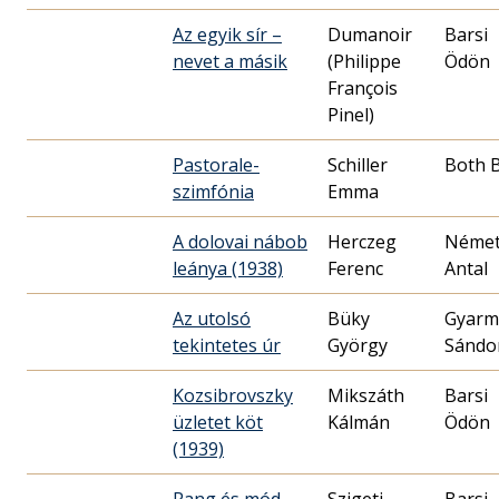
Az egyik sír –
Dumanoir
Barsi
nevet a másik
(Philippe
Ödön
François
Pinel)
Pastorale-
Schiller
Both 
szimfónia
Emma
A dolovai nábob
Herczeg
Néme
leánya (1938)
Ferenc
Antal
Az utolsó
Büky
Gyarm
tekintetes úr
György
Sándo
Kozsibrovszky
Mikszáth
Barsi
üzletet köt
Kálmán
Ödön
(1939)