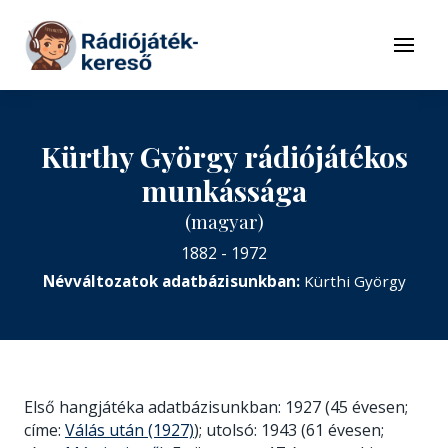
Tovább a navigációhoz
Tovább a tartalomhoz
Menü
Kürthy György rádiójátékos
munkássága
(magyar)
1882 - 1972
Névváltozatok adatbázisunkban:
Kürthi György
Első hangjátéka adatbázisunkban: 1927 (45 évesen;
címe:
Válás után (1927)
); utolsó: 1943 (61 évesen;