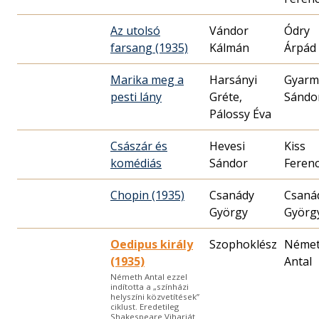
Az utolsó
Vándor
Ódry
farsang (1935)
Kálmán
Árpád
Marika meg a
Harsányi
Gyarm
pesti lány
Gréte,
Sándo
Pálossy Éva
Császár és
Hevesi
Kiss
komédiás
Sándor
Feren
Chopin (1935)
Csanády
Csaná
György
Györg
Oedipus király
Szophoklész
Néme
(1935)
Antal
Németh Antal ezzel
indította a „színházi
helyszíni közvetítések”
ciklust. Eredetileg
Shakespeare Viharját