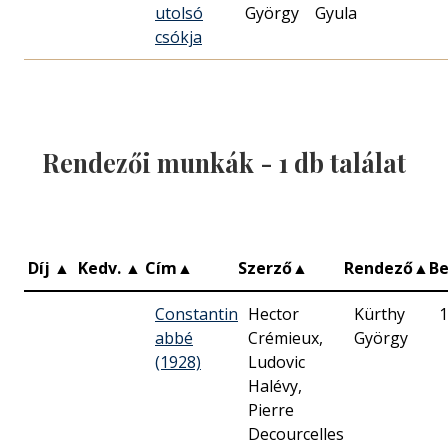
utolsó
György
Gyula
csókja
Rendezői munkák -
1
db találat
Díj
▲
Kedv.
▲
Cím
▲
Szerző
▲
Rendező
▲
B
Constantin
Hector
Kürthy
1
abbé
Crémieux,
György
(1928)
Ludovic
Halévy,
Pierre
Decourcelles