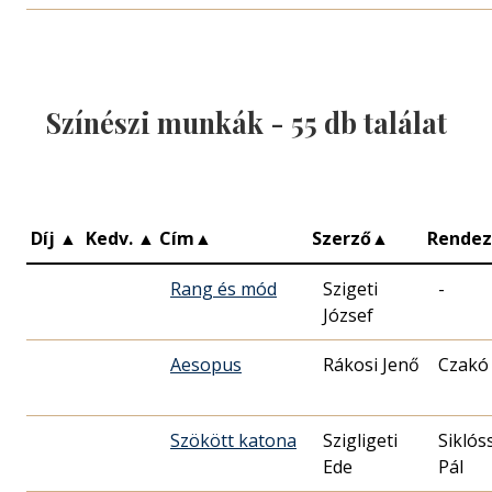
Színészi munkák -
55
db találat
Díj
▲
Kedv.
▲
Cím
▲
Szerző
▲
Rende
Rang és mód
Szigeti
-
József
Aesopus
Rákosi Jenő
Czakó 
Szökött katona
Szigligeti
Siklós
Ede
Pál