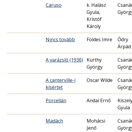
Caruso
k. Halász
Csaná
Gyula,
Györg
Kristóf
Károly
Nincs tovább
Földes Imre
Ódry
Árpád
A varázsló (1936)
Kürthy
Csaná
György
Györg
A canterville-i
Oscar Wilde
Csaná
kísértet
Györg
Porcellán
Andai Ernő
Kiszel
Gyula
Madách
Mohácsi
Csaná
Jenő
Györg