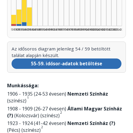
Színész, 1935–1939: 27
Színész, 1940–1944: 10
Színész, 1930–1934: 8
Színész, 1925–1929: 5
Szerző, 1935–1939: 2
Rendező, 1925–1929: 1
Szerző, 1930–1934: 1
1925–1929
1930–1934
1935–1939
1940–1944
1945–1949
1950–1954
1955–1959
1960–1964
1965–1969
1970–1974
1975–1979
1980–1984
1985–1989
1990–1994
1995–1999
2000–2004
2005–2009
2010–2014
2015–2019
2020–2024
2025–2026
Az idősoros diagram jelenleg 54 / 59 betöltött
találat alapján készült.
55-59. idősor-adatok betöltése
Munkássága:
1906 - 1935 (24-53 évesen)
Nemzeti Színház
1
(színész)
1908 - 1909 (26-27 évesen)
Állami Magyar Színház
2
(?)
(Kolozsvár) (színész)
1923 - 1924 (41-42 évesen)
Nemzeti Színház (?)
2
(Pécs) (színész)