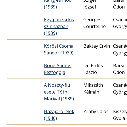
Rang és mód
Szigeti
Barsi
(1939)
József
Ödön
Egy párizsi kis
Georges
Csaná
színházban
Courteline
Györg
(1939)
Körösi Csoma
Baktay Ervin
Csaná
Sándor (1939)
Györg
Boné András
Dr. Erdős
Barsi
kézfogója
László
Ödön
A Noszty-fiú
Mikszáth
Csaná
esete Tóth
Kálmán
Györg
Marival (1939)
Hazajáró lélek
Zilahy Lajos
Kiszel
(1940)
Gyula