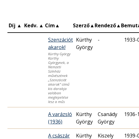
Díj
▲
Kedv.
▲
Cím
▲
Szerző
▲
Rendező
▲
Bemut
Szenzációt
Kürthy
-
1933-
akarok!
György
Kürthy György
Kürthy
Györgynek, a
Nemzeti
Színház
művészének
„Szenzációt
akarok“ című
kis darabja
valóban
meglepetése
lesz a műs
A varázsló
Kürthy
Csanády
1936-
(1936)
György
György
A császár
Kürthy
Kiszely
1939-