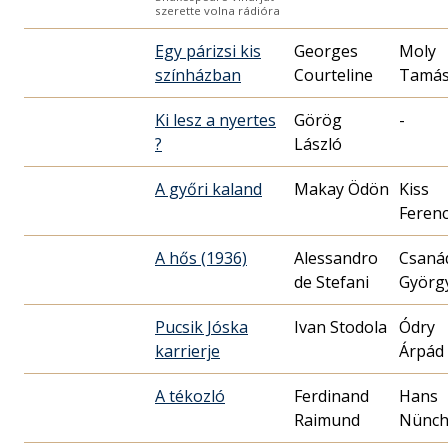
szerette volna rádióra
Egy párizsi kis
Georges
Moly
színházban
Courteline
Tamá
Ki lesz a nyertes
Görög
-
?
László
A győri kaland
Makay Ödön
Kiss
Feren
A hős (1936)
Alessandro
Csaná
de Stefani
Györg
Pucsik Jóska
Ivan Stodola
Ódry
karrierje
Árpád
A tékozló
Ferdinand
Hans
Raimund
Nünch