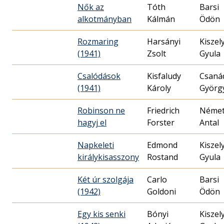
Nők az
Tóth
Barsi
alkotmányban
Kálmán
Ödön
Rozmaring
Harsányi
Kiszel
(1941)
Zsolt
Gyula
Csalódások
Kisfaludy
Csaná
(1941)
Károly
Györg
Robinson ne
Friedrich
Néme
hagyj el
Forster
Antal
Napkeleti
Edmond
Kiszel
királykisasszony
Rostand
Gyula
Két úr szolgája
Carlo
Barsi
(1942)
Goldoni
Ödön
Egy kis senki
Bónyi
Kiszel