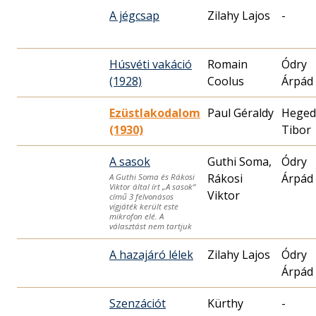
A jégcsap
Zilahy Lajos
-
Húsvéti vakáció
Romain
Ódry
(1928)
Coolus
Árpád
Ezüstlakodalom
Paul Géraldy
Heged
(1930)
Tibor
A sasok
Guthi Soma,
Ódry
Rákosi
Árpád
A Guthi Soma és Rákosi
Viktor által írt „A sasok“
Viktor
című 3 felvonásos
vígjáték került este
mikrofon elé. A
választást nem tartjuk
A hazajáró lélek
Zilahy Lajos
Ódry
Árpád
Szenzációt
Kürthy
-