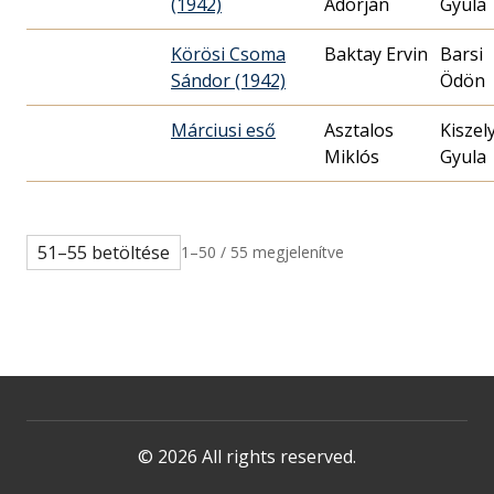
(1942)
Adorján
Gyula
Körösi Csoma
Baktay Ervin
Barsi
Sándor (1942)
Ödön
Márciusi eső
Asztalos
Kiszel
Miklós
Gyula
51–55 betöltése
1–50 / 55 megjelenítve
© 2026 All rights reserved.