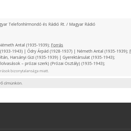
yar Telefonhírmondó és Rádió Rt. / Magyar Rádió
émeth Antal (1935-1939);
Forrás
1933-1943) | Ódry Árpád (1928-1937) | Németh Antal (1935-1939);
ltán, Harsányi Gizi (1935-1939) | Gyerektársulat (1935-1943);
lolvasások – prózai szerk) (Prózai Osztály) (1935-1943);
rások bizonytalansága miatt.
evő címünkön.