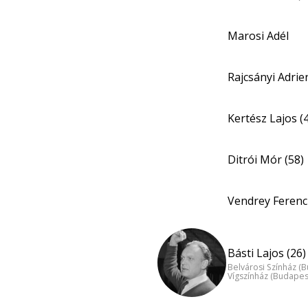
Marosi Adél
Rajcsányi Adri
Kertész Lajos (
Ditrói Mór (58)
Vendrey Ferenc 
Básti Lajos (26)
Belvárosi Színház (
Vígszínház (Budapes