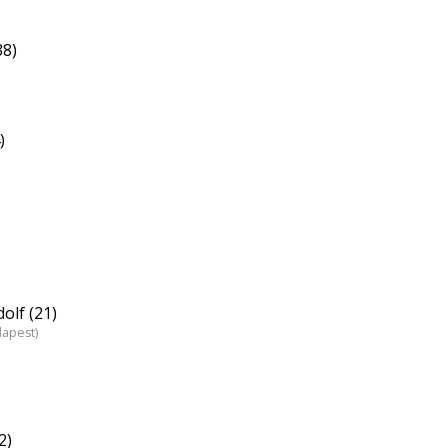
38)
)
olf (21)
dapest)
2)