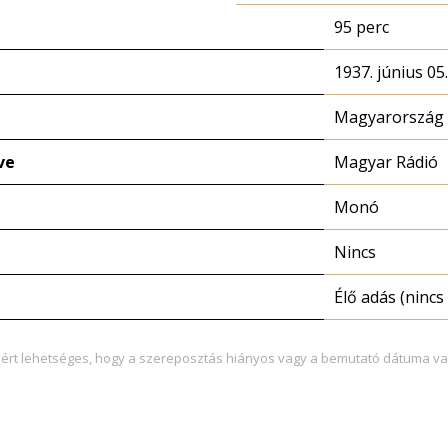
95 perc
1937. június 05
Magyarország 
ve
Magyar Rádió
Monó
Nincs
Élő adás (nincs 
zért lehetséges, hogy a szereposztás hiányos vagy a bemutató dátuma va