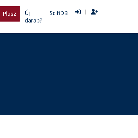
|
Új
ScifiDB
Plusz
darab?