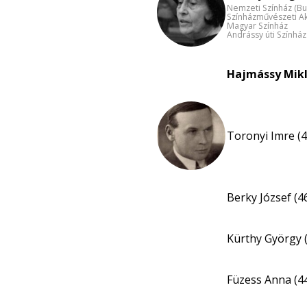
Nemzeti Színház (B
Színházművészeti A
Magyar Színház
Andrássy úti Színhá
Hajmássy Mikl
Toronyi Imre (4
Berky József (4
Kürthy György 
Füzess Anna (4