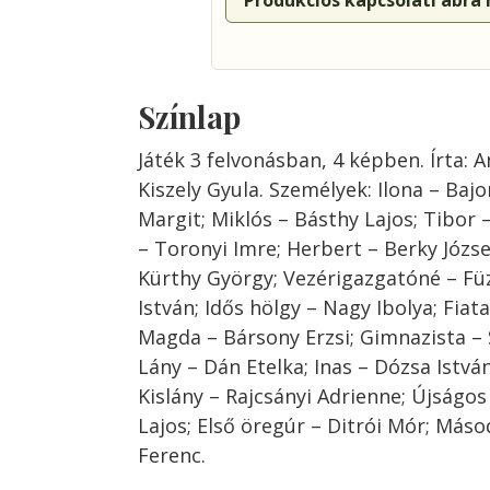
Produkciós kapcsolati ábra
Színlap
Játék 3 felvonásban, 4 képben. Írta: 
Kiszely Gyula. Személyek: Ilona – Bajo
Margit; Miklós – Básthy Lajos; Tibor 
– Toronyi Imre; Herbert – Berky Józse
Kürthy György; Vezérigazgatóné – Füz
István; Idős hölgy – Nagy Ibolya; Fiata
Magda – Bársony Erzsi; Gimnazista –
Lány – Dán Etelka; Inas – Dózsa István
Kislány – Rajcsányi Adrienne; Újságos
Lajos; Első öregúr – Ditrói Mór; Más
Ferenc.