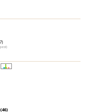
7)
pest)
Életkori
eloszlás
nagyítása
(46)