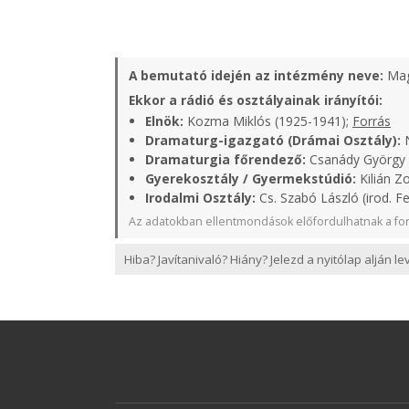
A bemutató idején az intézmény neve:
Mag
Ekkor a rádió és osztályainak irányítói:
Elnök:
Kozma Miklós (1925-1941);
Forrás
Dramaturg-igazgató (Drámai Osztály):
N
Dramaturgia főrendező:
Csanády György (
Gyerekosztály / Gyermekstúdió:
Kilián Zo
Irodalmi Osztály:
Cs. Szabó László (irod. Fe
Az adatokban ellentmondások előfordulhatnak a for
Hiba? Javítanivaló? Hiány? Jelezd a nyitólap alján l