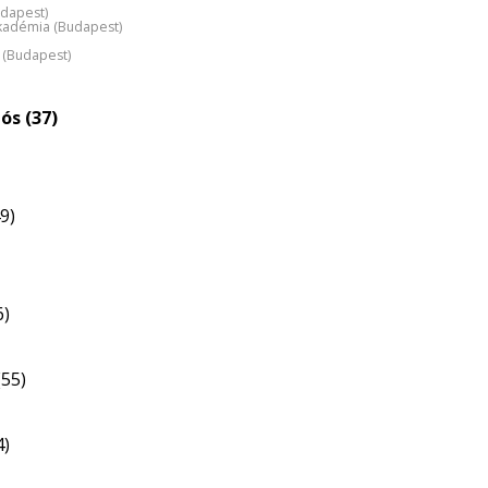
udapest)
kadémia (Budapest)
z (Budapest)
ós (37)
9)
6)
(55)
4)