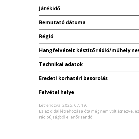
Játékidő
Bemutató dátuma
Régió
Hangfelvételt készítő rádió/műhely ne
Technikai adatok
Eredeti korhatári besorolás
Felvétel helye
Létrehozva: 2025. 07. 19.
Ez az oldal létrehozása óta még nem volt átnézve, e
rádióújságból ellenőrizendő.