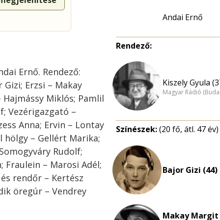
 megjelenítése
Andai Ernő
Rendező:
Andai Ernő. Rendező:
Kiszely Gyula (3
r Gizi; Erzsi – Makay
Magyar Rádió (Buda
– Hajmássy Miklós; Pamlil
f; Vezérigazgató –
ess Anna; Ervin – Lontay
Színészek:
(20 fő, átl. 47 év)
l hölgy – Gellért Marika;
 Somogyváry Rudolf;
; Fraulein – Marosi Adél;
Bajor Gizi (44)
 és rendőr – Kertész
odik öregúr – Vendrey
Makay Margit 