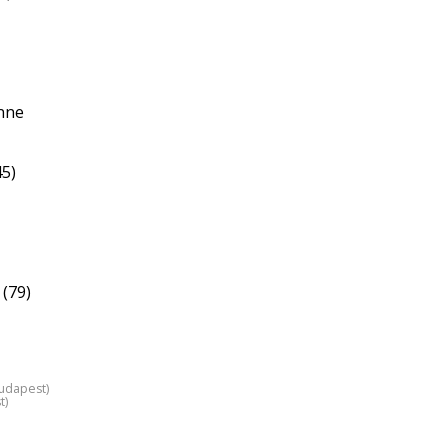
enne
45)
(79)
Budapest)
t)