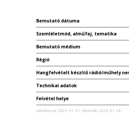
Bemutató dátuma
Szemléletmód, alműfaj, tematika
Bemutató médium
Régió
Hangfelvételt készítő rádió/műhely ne
Technikai adatok
Felvétel helye
Létrehozva: 2025. 01. 07.; Revíziók: 2025. 01. 28.