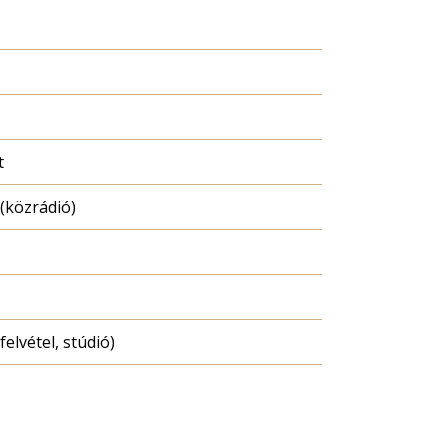
t
(közrádió)
felvétel, stúdió)