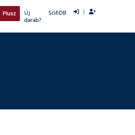
|
Új
ScifiDB
Plusz
darab?