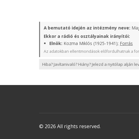
A bemutató idején az intézmény neve:
Mag
Ekkor a rádió és osztályainak irányítói:
Elnök:
Kozma Miklós (1925-1941);
Forrás
Az adatokban ellentmondások előfordulhatnak a for
Hiba? Javítanivaló? Hiány? Jelezd a nyitólap alján l
© 2026 All rights reserved.