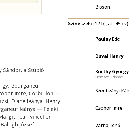
Bisson
Színészek:
(12 fő, átl. 45 év)
Paulay Ede
Duval Henry
y Sándor, a Stúdió
Kürthy György 
Nemzeti Színház
örgy, Bourganeuf —
Szentiványi Kál
obor Imre, Corbullon —
rzsi, Diane leánya, Henry
Czobor Imre
rganeuf leánya — Feleki
Margit, Jean vincellér —
Balogh József.
Várnai Jenő