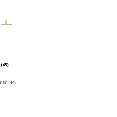
Életkori
eloszlás
nagyítása
(45)
mán (44)