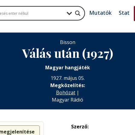
Mutatók
Stat
Bisson
Válás után (1927)
Magyar hangjáték
1927. május 05.
Megközelítés:
Bohózat
|
Magyar Rádió
Szerző:
 megjelenítése