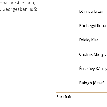
vonás Vesinetben, a
. Georgesban. Idő:
Lőrinczi Erzsi
Bánhegyi Ilona
Feleky Klári
Cholnik Margit
Érczkövy Károl
Balogh József
Fordító: