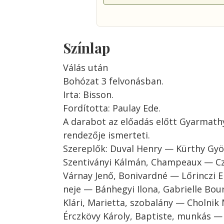
Színlap
Válás után
Bohózat 3 felvonásban.
Irta: Bisson.
Fordította: Paulay Ede.
A darabot az előadás előtt Gyarmath
rendezője ismerteti.
Szereplők: Duval Henry — Kürthy Gy
Szentiványi Kálmán, Champeaux — Cz
Várnay Jenő, Bonivardné — Lőrinczi E
neje — Bánhegyi Ilona, Gabrielle Bou
Klári, Marietta, szobalány — Cholnik 
Érczkövy Károly, Baptiste, munkás — 