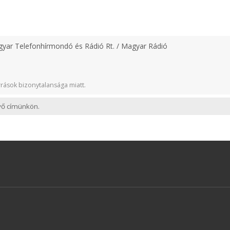
yar Telefonhírmondó és Rádió Rt. / Magyar Rádió
rások bizonytalansága miatt.
evő címünkön.