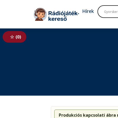
Tovább a navigációhoz
Tovább a tartalomhoz
Hírek
0
Produkciós kapcsolati ábra