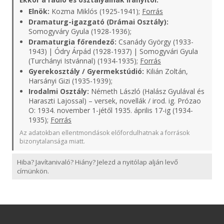
Elnök:
Kozma Miklós (1925-1941);
Forrás
Dramaturg-igazgató (Drámai Osztály):
Somogyváry Gyula (1928-1936);
Dramaturgia főrendező:
Csanády György (1933-
1943) | Ódry Árpád (1928-1937) | Somogyvári Gyula
(Turchányi Istvánnal) (1934-1935);
Forrás
Gyerekosztály / Gyermekstúdió:
Kilián Zoltán,
Harsányi Gizi (1935-1939);
Irodalmi Osztály:
Németh László (Halász Gyulával és
Haraszti Lajossal) – versek, novellák / irod. ig. Prózao
O: 1934. november 1-jétől 1935. április 17-ig (1934-
1935);
Forrás
Az adatokban ellentmondások előfordulhatnak a források
bizonytalansága miatt.
Hiba? Javítanivaló? Hiány? Jelezd a nyitólap alján levő
címünkön.