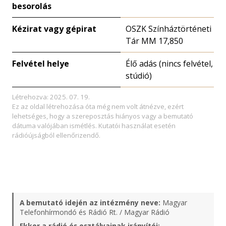
besorolás
Kézirat vagy gépirat
OSZK Színháztörténeti
Tár MM 17,850
Felvétel helye
Élő adás (nincs felvétel,
stúdió)
Létrehozva: 2025. 07. 19.
Ez az oldal létrehozása óta még nem volt átnézve, ezért
lehetséges, hogy a szereposztás hiányos vagy a bemutató
dátuma valójában ismétlés. Kutatói használat esetén
rádióújságból ellenőrizendő.
A bemutató idején az intézmény neve:
Magyar
Telefonhírmondó és Rádió Rt. / Magyar Rádió
Ekkor a rádió és osztályainak irányítói: