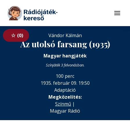
Tovább a navigációhoz
Tovább a tartalomhoz
Menü
0
Vándor Kálmán
Az utolsó farsang (1935)
Magyar hangjáték
Színjáték 3 felvonásban.
100 perc
1935. február 09. 19:50
Adaptáció
Megközelítés:
Színmű
|
Magyar Rádió