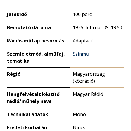
Játékidő
100 perc
Bemutató dátuma
1935. február 09. 19:50
Rádiós műfaji besorolás
Adaptáció
Szemléletmód, alműfaj,
Színmű
tematika
Régió
Magyarország
(közrádió)
Hangfelvételt készítő
Magyar Rádió
rádió/műhely neve
Technikai adatok
Monó
Eredeti korhatári
Nincs