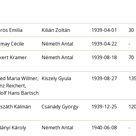
rös Emilia
Kilián Zoltán
1939-04-01
30
may Cécile
Németh Antal
1939-04-22
-
kert Kramer
Németh Antal
1939-08-18
70
red Maria Willner,
Kiszely Gyula
1939-08-27
13
nz Reichert,
olf Hans Bartsch
száth Kálmán
Csanády György
1939-12-25
12
lányi Károly
Németh Antal
1940-06-08
-