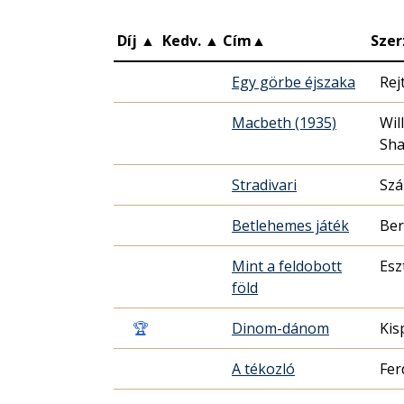
Díj
▲
Kedv.
▲
Cím
▲
Szer
Egy görbe éjszaka
Rej
Macbeth (1935)
Wil
Sha
Stradivari
Szá
Betlehemes játék
Ber
Mint a feldobott
Esz
föld
🏆
Dinom-dánom
Kis
A tékozló
Fer