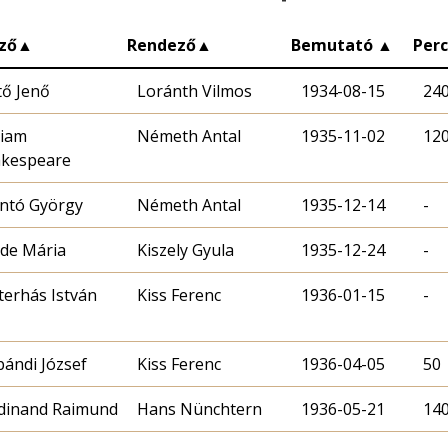
ző
▲
Rendező
▲
Bemutató
▲
Per
tő Jenő
Loránth Vilmos
1934-08-15
24
liam
Németh Antal
1935-11-02
12
kespeare
ntó György
Németh Antal
1935-12-14
-
de Mária
Kiszely Gyula
1935-12-24
-
terhás István
Kiss Ferenc
1936-01-15
-
pándi József
Kiss Ferenc
1936-04-05
50
dinand Raimund
Hans Nünchtern
1936-05-21
14