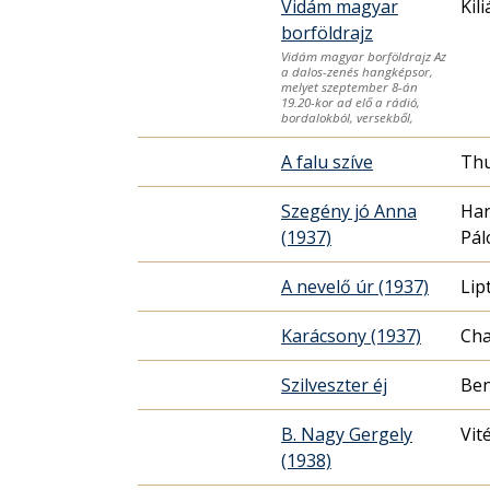
Vidám magyar
Kil
borföldrajz
Vidám magyar borföldrajz Az
a dalos-zenés hangkép­sor,
melyet szeptember 8-án
19.20-kor ad elő a rádió,
bordalokból, versekből,
A falu szíve
Thu
Szegény jó Anna
Har
(1937)
Pál
A nevelő úr (1937)
Lip
Karácsony (1937)
Cha
Szilveszter éj
Ben
B. Nagy Gergely
Vit
(1938)