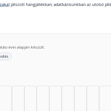
szaka
) játszott hangjátékban; adatbázisunkban az utolsó ját
ási évei alapján készült.
esítés