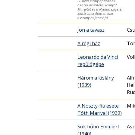
IV. Béla király apácának
akarja neveltetni leányát
Margitot és a Nyulak szigetén
klastromot építtet. Julis
asszony és Jancsi fa
Jön a tavasz
Csü
A régi ház
Tor
Leonardo da Vinci
Vol
repülőgépe
Három a kislány
Alf
(1939)
Hei
Rud
A Noszty-fiú esete
Mik
Tóth Marival (1939)
Sok hűhó Emmiért
Asz
(1940)