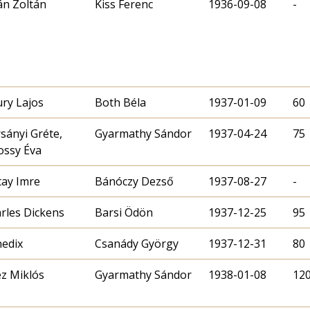
ián Zoltán
Kiss Ferenc
1936-09-08
-
ry Lajos
Both Béla
1937-01-09
60
sányi Gréte,
Gyarmathy Sándor
1937-04-24
75
ossy Éva
tay Imre
Bánóczy Dezső
1937-08-27
-
rles Dickens
Barsi Ödön
1937-12-25
95
edix
Csanády György
1937-12-31
80
éz Miklós
Gyarmathy Sándor
1938-01-08
12