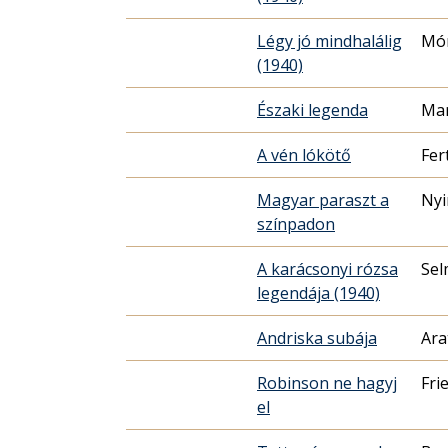
Légy jó mindhalálig
Mór
(1940)
Északi legenda
Mar
A vén lókötő
Fer
Magyar paraszt a
Nyi
színpadon
A karácsonyi rózsa
Sel
legendája (1940)
Andriska subája
Ara
Robinson ne hagyj
Fri
el