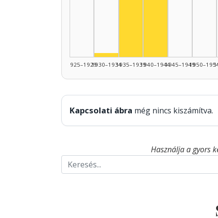
Színész, 1935–1939: 26
Színész, 1940–19
Színész, 1930–1934: 1
1925–1929
1930–1934
1935–1939
1940–1944
1945–1949
1950–195
1
Kapcsolati ábra
még nincs kiszámítva.
Használja a gyors k