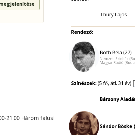
 megjelenítése
Thury Lajos
Rendező:
Both Béla (27)
Nemzeti Színház (B
Magyar Rádió (Buda
Színészek:
(5 fő, átl. 31 év)
Bársony Aladár
:00-21:00 Három falusi
Sándor Böske (