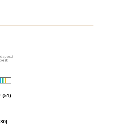
udapest)
pest)
Életkori
eloszlás
 (51)
nagyítása
30)