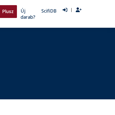
|
Új
ScifiDB
Plusz
darab?