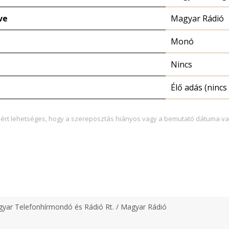
ve
Magyar Rádió
Monó
Nincs
Élő adás (nincs 
zért lehetséges, hogy a szereposztás hiányos vagy a bemutató dátuma va
yar Telefonhírmondó és Rádió Rt. / Magyar Rádió