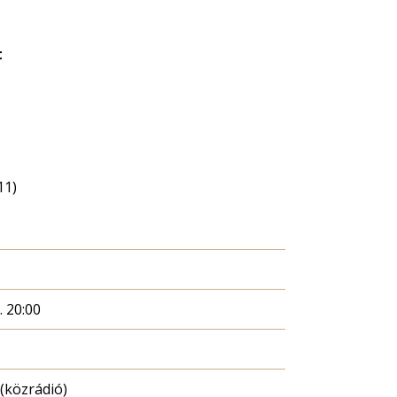
t
11)
. 20:00
(közrádió)