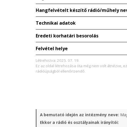
Hangfelvételt készítő rádió/műhely ne
Technikai adatok
Eredeti korhatári besorolás
Felvétel helye
Létrehozva: 2025. 07. 19.
Ez az oldal létrehozása óta még nem volt átnézve, e
rádióújságból ellenőrizendő.
A bemutató idején az intézmény neve:
Mag
Ekkor a rádió és osztályainak irányítói: